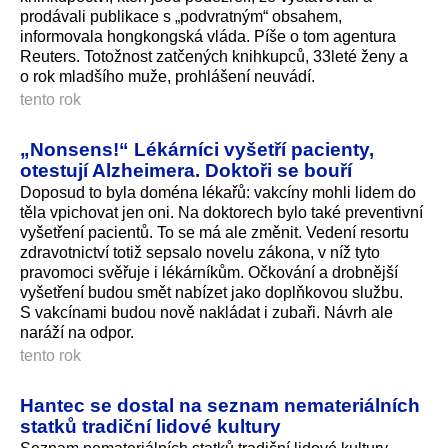
prodávali publikace s „podvratným“ obsahem,
informovala hongkongská vláda. Píše o tom agentura
Reuters. Totožnost zatčených knihkupců, 33leté ženy a
o rok mladšího muže, prohlášení neuvádí.
tento rok
„Nonsens!“ Lékárníci vyšetří pacienty,
otestují Alzheimera. Doktoři se bouří
Doposud to byla doména lékařů: vakcíny mohli lidem do
těla vpichovat jen oni. Na doktorech bylo také preventivní
vyšetření pacientů. To se má ale změnit. Vedení resortu
zdravotnictví totiž sepsalo novelu zákona, v níž tyto
pravomoci svěřuje i lékárníkům. Očkování a drobnější
vyšetření budou smět nabízet jako doplňkovou službu.
S vakcínami budou nově nakládat i zubaři. Návrh ale
naráží na odpor.
tento rok
Hantec se dostal na seznam nemateriálních
statků tradiční lidové kultury