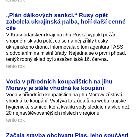
„Plán dálkových sankcí.“ Rusy opět
zabolela ukrajinská palba, hoří další cenné
cíle
V Krasnodarském kraji na jihu Ruska vypukl požár
v ropném skladu poté, co se na něj zřítily trosky
ukrajinského dronu. Informovala o tom agentura TASS
s odvoláním na místní úřady. Nejedná se o první případ,
tentýž ropný sklad byl zasažen také 16. června.
tento rok
Voda v přírodních koupalištích na jihu
Moravy je stále vhodná ke koupání
Voda v přírodních koupalištích na jihu Moravy zůstává
vhodná ke koupání. Vyplývá to z údajů na webu krajské
hygienické stanice, která kvalitu vody sleduje na více než
20 nejnavštěvo­vanějších místech v regionu.
tento rok
Začala stavba obchvatu Plas, jeho součástí