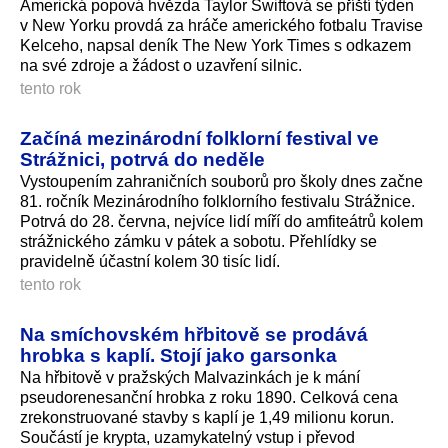
Americká popová hvězda Taylor Swiftová se příští týden
v New Yorku provdá za hráče amerického fotbalu Travise
Kelceho, napsal deník The New York Times s odkazem
na své zdroje a žádost o uzavření silnic.
tento rok
Začíná mezinárodní folklorní festival ve
Strážnici, potrvá do neděle
Vystoupením zahraničních souborů pro školy dnes začne
81. ročník Mezinárodního folklorního festivalu Strážnice.
Potrvá do 28. června, nejvíce lidí míří do amfiteátrů kolem
strážnického zámku v pátek a sobotu. Přehlídky se
pravidelně účastní kolem 30 tisíc lidí.
tento rok
Na smíchovském hřbitově se prodává
hrobka s kaplí. Stojí jako garsonka
Na hřbitově v pražských Malvazinkách je k mání
pseudorenesanční hrobka z roku 1890. Celková cena
zrekonstruované stavby s kaplí je 1,49 milionu korun.
Součástí je krypta, uzamykatelný vstup i převod