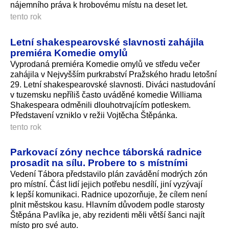
nájemního práva k hrobovému místu na deset let.
tento rok
Letní shakespearovské slavnosti zahájila
premiéra Komedie omylů
Vyprodaná premiéra Komedie omylů ve středu večer
zahájila v Nejvyšším purkrabství Pražského hradu letošní
29. Letní shakespearovské slavnosti. Diváci nastudování
v tuzemsku nepříliš často uváděné komedie Williama
Shakespeara odměnili dlouhotrvajícím potleskem.
Představení vzniklo v režii Vojtěcha Štěpánka.
tento rok
Parkovací zóny nechce táborská radnice
prosadit na sílu. Probere to s místními
Vedení Tábora představilo plán zavádění modrých zón
pro místní. Část lidí jejich potřebu nesdílí, jiní vyzývají
k lepší komunikaci. Radnice upozorňuje, že cílem není
plnit městskou kasu. Hlavním důvodem podle starosty
Štěpána Pavlíka je, aby rezidenti měli větší šanci najít
místo pro své auto.