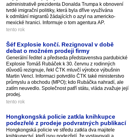
administrativě prezidenta Donalda Trumpa k obnovení
tvrdé imigrační politiky, která byla dříve využívána
k odmítání migrantů žádajících o azyl na americko-
mexické hranici. Informuje o tom agentura AP.
tento rok
Šéf Explosie končí. Rezignoval v době
debat o možném prodeji firmy
Generální ředitel a předseda představenstva pardubické
Explosie Tomáš Rubáček k 30. červnu z rodinných
důvodů rezignuje, řekl ČTK mluvčí výrobce výbušnin
Martin Vencl. Informaci potvrdilo ČTK také ministerstvo
průmyslu a obchodu (MPO); kdo Rubáčka nahradí, ale
zatím neuvedlo. Společnost patří státu, vláda zvažuje její
prodej.
tento rok
Hongkongská policie zatkla knihkupce
podezřelé z prodeje podvratných publikací
Hongkongská policie ve středu zatkla dva majitele
knihkupectví, kteří jsou podezřelí, že vystavovali a