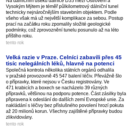
Na dálničním úseku dálnice D35 mezi Ostrovem a
Vysokým Mýtem je téměř půlkilometrový dálniční tunel
technicky nejnáročnějším stavebním objektem. Podle
všeho však má už největší komplikace za sebou. Postup
prací na začátku roku zpomalily složité geologické
podmínky, což zprovoznění tunelu posunulo až na léto
příštího roku.
tento rok
Velká razie v Praze. Celníci zabavili přes 45
tisíc nelegálních léků, hlavně na potenci
Společná kontrola několika státních orgánů odhalila
v pražské provozovně 45 547 balení léčiv. Převážně šlo
o přípravky, které nejsou v Česku registrovány. Ve
471 krabicích a boxech se nacházelo 39 různých
přípravků, většinou na podporu potence. Část zásilky byla
připravena k odeslání do dalších zemí Evropské unie. Za
nakládání s léčivy bez příslušného povolení hrozí pokuta
až 20 milionů korun. Všechny zajištěné přípravky budou
zlikvidovány.
tento rok