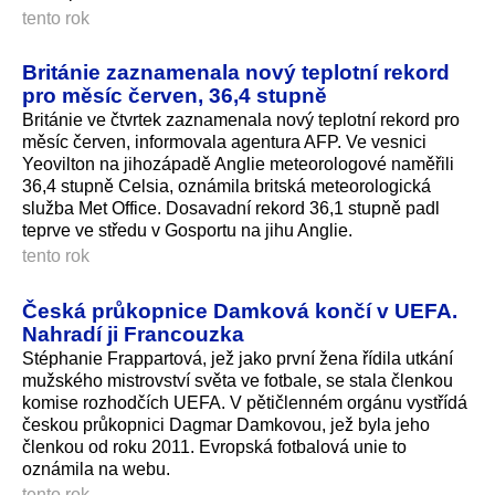
tento rok
Británie zaznamenala nový teplotní rekord
pro měsíc červen, 36,4 stupně
Británie ve čtvrtek zaznamenala nový teplotní rekord pro
měsíc červen, informovala agentura AFP. Ve vesnici
Yeovilton na jihozápadě Anglie meteorologové naměřili
36,4 stupně Celsia, oznámila britská meteorologická
služba Met Office. Dosavadní rekord 36,1 stupně padl
teprve ve středu v Gosportu na jihu Anglie.
tento rok
Česká průkopnice Damková končí v UEFA.
Nahradí ji Francouzka
Stéphanie Frappartová, jež jako první žena řídila utkání
mužského mistrovství světa ve fotbale, se stala členkou
komise rozhodčích UEFA. V pětičlenném orgánu vystřídá
českou průkopnici Dagmar Damkovou, jež byla jeho
členkou od roku 2011. Evropská fotbalová unie to
oznámila na webu.
tento rok