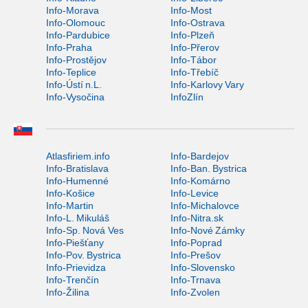
Info-Morava
Info-Most
Info-Olomouc
Info-Ostrava
Info-Pardubice
Info-Plzeň
Info-Praha
Info-Přerov
Info-Prostějov
Info-Tábor
Info-Teplice
Info-Třebíč
Info-Ústí n.L.
Info-Karlovy Vary
Info-Vysočina
InfoZlín
Atlasfiriem.info
Info-Bardejov
Info-Bratislava
Info-Ban. Bystrica
Info-Humenné
Info-Komárno
Info-Košice
Info-Levice
Info-Martin
Info-Michalovce
Info-L. Mikuláš
Info-Nitra.sk
Info-Sp. Nová Ves
Info-Nové Zámky
Info-Piešťany
Info-Poprad
Info-Pov. Bystrica
Info-Prešov
Info-Prievidza
Info-Slovensko
Info-Trenčín
Info-Trnava
Info-Žilina
Info-Zvolen