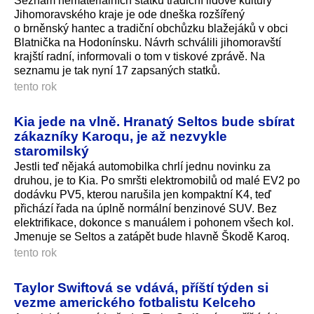
Seznam nemateriálních statků tradiční lidové kultury
Jihomoravského kraje je ode dneška rozšířený
o brněnský hantec a tradiční obchůzku blažejáků v obci
Blatnička na Hodonínsku. Návrh schválili jihomoravští
krajští radní, informovali o tom v tiskové zprávě. Na
seznamu je tak nyní 17 zapsaných statků.
tento rok
Kia jede na vlně. Hranatý Seltos bude sbírat
zákazníky Karoqu, je až nezvykle
staromilský
Jestli teď nějaká automobilka chrlí jednu novinku za
druhou, je to Kia. Po smršti elektromobilů od malé EV2 po
dodávku PV5, kterou narušila jen kompaktní K4, teď
přichází řada na úplně normální benzinové SUV. Bez
elektrifikace, dokonce s manuálem i pohonem všech kol.
Jmenuje se Seltos a zatápět bude hlavně Škodě Karoq.
tento rok
Taylor Swiftová se vdává, příští týden si
vezme amerického fotbalistu Kelceho