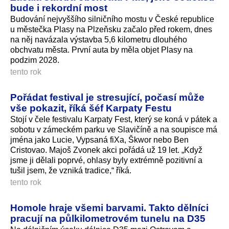
bude i rekordní most
Budování nejvyššího silničního mostu v České republice
u městečka Plasy na Plzeňsku začalo před rokem, dnes
na něj navázala výstavba 5,6 kilometru dlouhého
obchvatu města. První auta by měla objet Plasy na
podzim 2028.
tento rok
Pořádat festival je stresující, počasí může
vše pokazit, říká šéf Karpaty Festu
Stojí v čele festivalu Karpaty Fest, který se koná v pátek a
sobotu v zámeckém parku ve Slavičíně a na soupisce má
jména jako Lucie, Vypsaná fiXa, Škwor nebo Ben
Cristovao. Majoš Zvonek akci pořádá už 19 let. „Když
jsme ji dělali poprvé, ohlasy byly extrémně pozitivní a
tušil jsem, že vzniká tradice,“ říká.
tento rok
Homole hraje všemi barvami. Takto dělníci
pracují na půlkilometrovém tunelu na D35