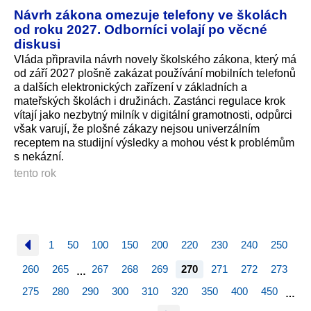
Návrh zákona omezuje telefony ve školách
od roku 2027. Odborníci volají po věcné
diskusi
Vláda připravila návrh novely školského zákona, který má
od září 2027 plošně zakázat používání mobilních telefonů
a dalších elektronických zařízení v základních a
mateřských školách i družinách. Zastánci regulace krok
vítají jako nezbytný milník v digitální gramotnosti, odpůrci
však varují, že plošné zákazy nejsou univerzálním
receptem na studijní výsledky a mohou vést k problémům
s nekázní.
tento rok
1
50
100
150
200
220
230
240
250
260
265
267
268
269
270
271
272
273
…
275
280
290
300
310
320
350
400
450
…