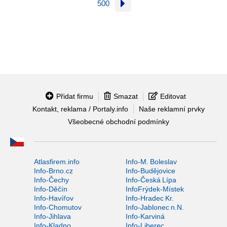
500
Přidat firmu
Smazat
Editovat
Kontakt, reklama / Portaly.info
Naše reklamní prvky
Všeobecné obchodní podmínky
Atlasfirem.info
Info-M. Boleslav
Info-Brno.cz
Info-Budějovice
Info-Čechy
Info-Česká Lípa
Info-Děčín
InfoFrýdek-Místek
Info-Havířov
Info-Hradec Kr.
Info-Chomutov
Info-Jablonec n.N.
Info-Jihlava
Info-Karviná
Info-Kladno
Info-Liberec