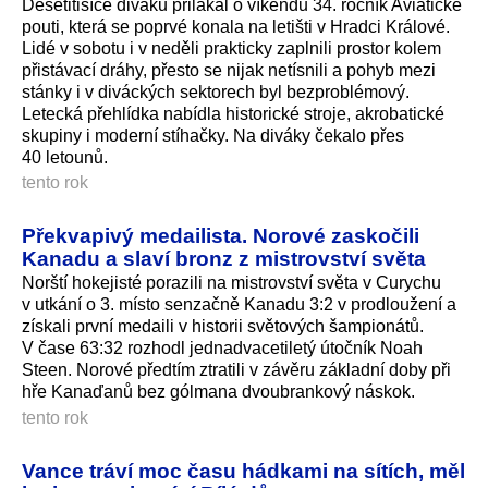
Desetitisíce diváků přilákal o víkendu 34. ročník Aviatické
pouti, která se poprvé konala na letišti v Hradci Králové.
Lidé v sobotu i v neděli prakticky zaplnili prostor kolem
přistávací dráhy, přesto se nijak netísnili a pohyb mezi
stánky i v diváckých sektorech byl bezproblémový.
Letecká přehlídka nabídla historické stroje, akrobatické
skupiny i moderní stíhačky. Na diváky čekalo přes
40 letounů.
tento rok
Překvapivý medailista. Norové zaskočili
Kanadu a slaví bronz z mistrovství světa
Norští hokejisté porazili na mistrovství světa v Curychu
v utkání o 3. místo senzačně Kanadu 3:2 v prodloužení a
získali první medaili v historii světových šampionátů.
V čase 63:32 rozhodl jednadvacetiletý útočník Noah
Steen. Norové předtím ztratili v závěru základní doby při
hře Kanaďanů bez gólmana dvoubrankový náskok.
tento rok
Vance tráví moc času hádkami na sítích, měl