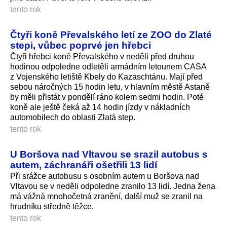
tento rok
Čtyři koně Převalského letí ze ZOO do Zlaté
stepi, vůbec poprvé jen hřebci
Čtyři hřebci koně Převalského v neděli před druhou
hodinou odpoledne odletěli armádním letounem CASA
z Vojenského letiště Kbely do Kazaschtánu. Mají před
sebou náročných 15 hodin letu, v hlavním městě Astaně
by měli přistát v pondělí ráno kolem sedmi hodin. Poté
koně ale ještě čeká až 14 hodin jízdy v nákladních
automobilech do oblasti Zlatá step.
tento rok
U Boršova nad Vltavou se srazil autobus s
autem, záchranáři ošetřili 13 lidí
Při srážce autobusu s osobním autem u Boršova nad
Vltavou se v neděli odpoledne zranilo 13 lidí. Jedna žena
má vážná mnohočetná zranění, další muž se zranil na
hrudníku středně těžce.
tento rok