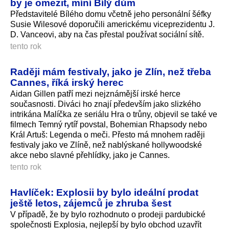
by je omezit, míní Bílý dům
Představitelé Bílého domu včetně jeho personální šéfky
Susie Wilesové doporučili americkému viceprezidentu J.
D. Vanceovi, aby na čas přestal používat sociální sítě.
tento rok
Raději mám festivaly, jako je Zlín, než třeba
Cannes, říká irský herec
Aidan Gillen patří mezi nejznámější irské herce
současnosti. Diváci ho znají především jako slizkého
intrikána Malíčka ze seriálu Hra o trůny, objevil se také ve
filmech Temný rytíř povstal, Bohemian Rhapsody nebo
Král Artuš: Legenda o meči. Přesto má mnohem raději
festivaly jako ve Zlíně, než nablýskané hollywoodské
akce nebo slavné přehlídky, jako je Cannes.
tento rok
Havlíček: Explosii by bylo ideální prodat
ještě letos, zájemců je zhruba šest
V případě, že by bylo rozhodnuto o prodeji pardubické
společnosti Explosia, nejlepší by bylo obchod uzavřít