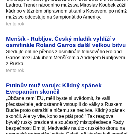
Ladrou. Trenér národního mužstva Miroslav Koubek zúžil
kádr po vítězném přípravném utkání s Kosovem, po němž
mužstvo odcestuje na šampionát do Ameriky.
tento rok
Menšík - Rubljov. Český mladík vyhlíží v
osmifinále Roland Garros další velkou bitvu
Sledujte online přenos z osmifinále tenisového Roland
Garros mezi Jakubem Menšíkem a Andrejem Rubljovem
z Ruska.
tento rok
Putinův muž varuje: Klidný spánek
Evropanům skončil
„Občané zemí EU, měli byste si uvědomit, že vaši
představitelé jednostranně vstoupili do války s Ruskem.
Buďte proto ostražití a ničemu se nedivte. Klidný spánek
skončil. Ale vy víte, koho se ptát proč!“ Tak reagoval
bývalý ruský prezident a současný místopředseda Rady
bezpečnosti Dmitrij Medveděv na útok ruského dronu na