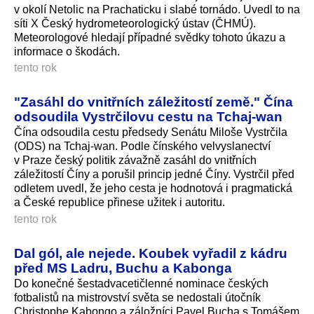
v okolí Netolic na Prachaticku i slabé tornádo. Uvedl to na
síti X Český hydrometeorologický ústav (ČHMÚ).
Meteorologové hledají případné svědky tohoto úkazu a
informace o škodách.
tento rok
"Zasáhl do vnitřních záležitostí země." Čína
odsoudila Vystrčilovu cestu na Tchaj-wan
Čína odsoudila cestu předsedy Senátu Miloše Vystrčila
(ODS) na Tchaj-wan. Podle čínského velvyslanectví
v Praze český politik závažně zasáhl do vnitřních
záležitostí Číny a porušil princip jedné Číny. Vystrčil před
odletem uvedl, že jeho cesta je hodnotová i pragmatická
a České republice přinese užitek i autoritu.
tento rok
Dal gól, ale nejede. Koubek vyřadil z kádru
před MS Ladru, Buchu a Kabonga
Do konečné šestadvacetičlenné nominace českých
fotbalistů na mistrovství světa se nedostali útočník
Christophe Kabongo a záložníci Pavel Bucha s Tomášem