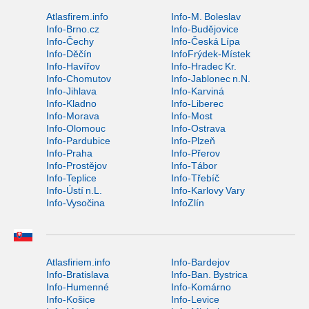
Atlasfirem.info
Info-M. Boleslav
Info-Brno.cz
Info-Budějovice
Info-Čechy
Info-Česká Lípa
Info-Děčín
InfoFrýdek-Místek
Info-Havířov
Info-Hradec Kr.
Info-Chomutov
Info-Jablonec n.N.
Info-Jihlava
Info-Karviná
Info-Kladno
Info-Liberec
Info-Morava
Info-Most
Info-Olomouc
Info-Ostrava
Info-Pardubice
Info-Plzeň
Info-Praha
Info-Přerov
Info-Prostějov
Info-Tábor
Info-Teplice
Info-Třebíč
Info-Ústí n.L.
Info-Karlovy Vary
Info-Vysočina
InfoZlín
Atlasfiriem.info
Info-Bardejov
Info-Bratislava
Info-Ban. Bystrica
Info-Humenné
Info-Komárno
Info-Košice
Info-Levice