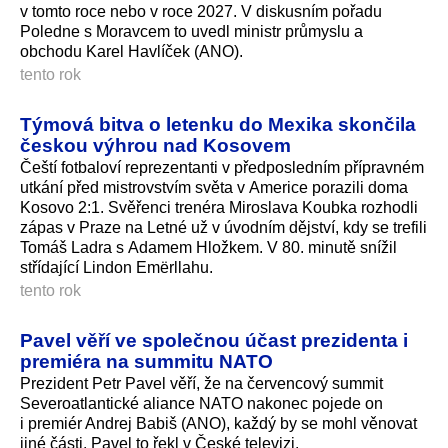
v tomto roce nebo v roce 2027. V diskusním pořadu
Poledne s Moravcem to uvedl ministr průmyslu a
obchodu Karel Havlíček (ANO).
tento rok
Týmová bitva o letenku do Mexika skončila
českou výhrou nad Kosovem
Čeští fotbaloví reprezentanti v předposledním přípravném
utkání před mistrovstvím světa v Americe porazili doma
Kosovo 2:1. Svěřenci trenéra Miroslava Koubka rozhodli
zápas v Praze na Letné už v úvodním dějství, kdy se trefili
Tomáš Ladra s Adamem Hložkem. V 80. minutě snížil
střídající Lindon Emërllahu.
tento rok
Pavel věří ve společnou účast prezidenta i
premiéra na summitu NATO
Prezident Petr Pavel věří, že na červencový summit
Severoatlantické aliance NATO nakonec pojede on
i premiér Andrej Babiš (ANO), každý by se mohl věnovat
jiné části. Pavel to řekl v České televizi.