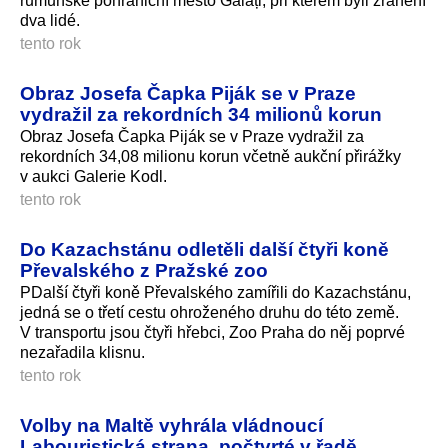
rumunské pohraniční město Galați, při kterém byli zranění
dva lidé.
tento rok
Obraz Josefa Čapka Piják se v Praze
vydražil za rekordních 34 milionů korun
Obraz Josefa Čapka Piják se v Praze vydražil za
rekordních 34,08 milionu korun včetně aukční přirážky
v aukci Galerie Kodl.
tento rok
Do Kazachstánu odletěli další čtyři koně
Převalského z Pražské zoo
PDalší čtyři koně Převalského zamířili do Kazachstánu,
jedná se o třetí cestu ohroženého druhu do této země.
V transportu jsou čtyři hřebci, Zoo Praha do něj poprvé
nezařadila klisnu.
tento rok
Volby na Maltě vyhrála vládnoucí
Labouristická strana, počtvrté v řadě