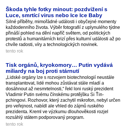
Škoda tyhle fotky minout: pozdvižení s
Luce, smrtící virus nebo Ice Ice Baby
Silné příběhy, mimořádné události i obyčejné momenty
každodenního života. Výběr fotografií z uplynulého týdne
přináší pohled na dění napříč světem, od politických
protestů a humanitárních krizí přes kulturní události až po
chvíle radosti, víry a technologických novinek.
tento rok
Tisk orgánů, kryokomory… Putin vydává
miliardy na boj proti stárnutí
„Lidské orgány lze s rozvojem biotechnologií neustále
transplantovat, lidé mohou zůstávat stále mladí a
dosáhnout až nesmrtelnosti,“ řekl loni ruský prezident
Vladimir Putin svému čínskému protějšku Si Ťin-
pchingovi. Rozhovor, který zachytil mikrofon, nebyl určen
pro veřejnost, nabídl ale vhled do zájmů ruského
prezidenta. Kreml ve výzkumu dlouhověkosti rozjel
rozsáhlý státem podporovaný program.
tento rok