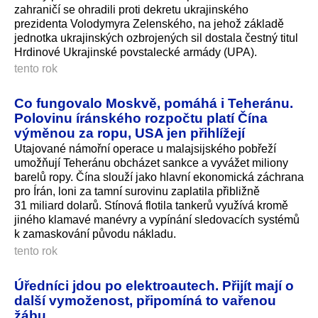
zahraničí se ohradili proti dekretu ukrajinského
prezidenta Volodymyra Zelenského, na jehož základě
jednotka ukrajinských ozbrojených sil dostala čestný titul
Hrdinové Ukrajinské povstalecké armády (UPA).
tento rok
Co fungovalo Moskvě, pomáhá i Teheránu.
Polovinu íránského rozpočtu platí Čína
výměnou za ropu, USA jen přihlížejí
Utajované námořní operace u malajsijského pobřeží
umožňují Teheránu obcházet sankce a vyvážet miliony
barelů ropy. Čína slouží jako hlavní ekonomická záchrana
pro Írán, loni za tamní surovinu zaplatila přibližně
31 miliard dolarů. Stínová flotila tankerů využívá kromě
jiného klamavé manévry a vypínání sledovacích systémů
k zamaskování původu nákladu.
tento rok
Úředníci jdou po elektroautech. Přijít mají o
další vymoženost, připomíná to vařenou
žábu