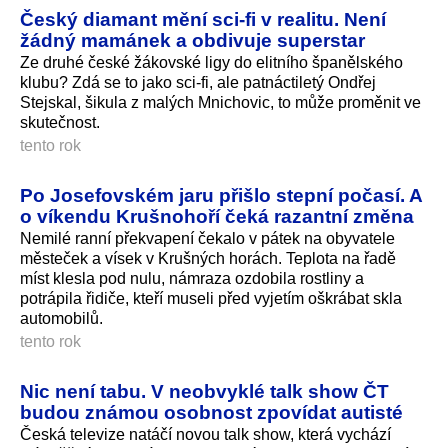
Český diamant mění sci-fi v realitu. Není
žádný mamánek a obdivuje superstar
Ze druhé české žákovské ligy do elitního španělského
klubu? Zdá se to jako sci-fi, ale patnáctiletý Ondřej
Stejskal, šikula z malých Mnichovic, to může proměnit ve
skutečnost.
tento rok
Po Josefovském jaru přišlo stepní počasí. A
o víkendu Krušnohoří čeká razantní změna
Nemilé ranní překvapení čekalo v pátek na obyvatele
městeček a vísek v Krušných horách. Teplota na řadě
míst klesla pod nulu, námraza ozdobila rostliny a
potrápila řidiče, kteří museli před vyjetím oškrábat skla
automobilů.
tento rok
Nic není tabu. V neobvyklé talk show ČT
budou známou osobnost zpovídat autisté
Česká televize natáčí novou talk show, která vychází