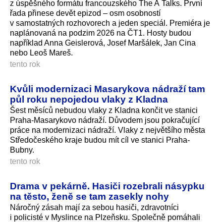
z úspěšného formátu francouzského The A Talks. První
řada přinese devět epizod – osm osobností
v samostatných rozhovorech a jeden speciál. Premiéra je
naplánovaná na podzim 2026 na ČT1. Hosty budou
například Anna Geislerová, Josef Maršálek, Jan Cina
nebo Leoš Mareš.
tento rok
Kvůli modernizaci Masarykova nádraží tam
půl roku nepojedou vlaky z Kladna
Šest měsíců nebudou vlaky z Kladna končit ve stanici
Praha-Masarykovo nádraží. Důvodem jsou pokračující
práce na modernizaci nádraží. Vlaky z největšího města
Středočeského kraje budou mít cíl ve stanici Praha-
Bubny.
tento rok
Drama v pekárně. Hasiči rozebrali násypku
na těsto, ženě se tam zasekly nohy
Náročný zásah mají za sebou hasiči, zdravotníci
i policisté v Myslince na Plzeňsku. Společně pomáhali