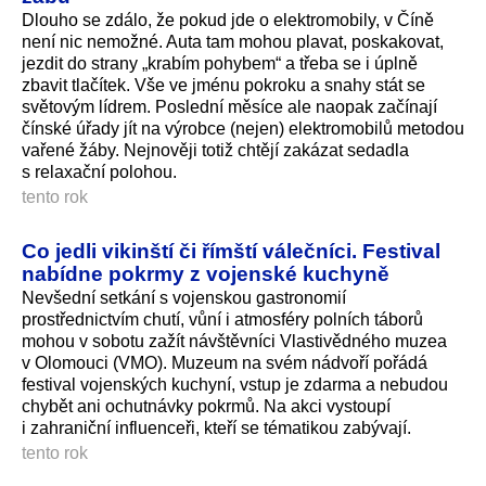
Dlouho se zdálo, že pokud jde o elektromobily, v Číně
není nic nemožné. Auta tam mohou plavat, poskakovat,
jezdit do strany „krabím pohybem“ a třeba se i úplně
zbavit tlačítek. Vše ve jménu pokroku a snahy stát se
světovým lídrem. Poslední měsíce ale naopak začínají
čínské úřady jít na výrobce (nejen) elektromobilů metodou
vařené žáby. Nejnověji totiž chtějí zakázat sedadla
s relaxační polohou.
tento rok
Co jedli vikinští či římští válečníci. Festival
nabídne pokrmy z vojenské kuchyně
Nevšední setkání s vojenskou gastronomií
prostřednictvím chutí, vůní i atmosféry polních táborů
mohou v sobotu zažít návštěvníci Vlastivědného muzea
v Olomouci (VMO). Muzeum na svém nádvoří pořádá
festival vojenských kuchyní, vstup je zdarma a nebudou
chybět ani ochutnávky pokrmů. Na akci vystoupí
i zahraniční influenceři, kteří se tématikou zabývají.
tento rok