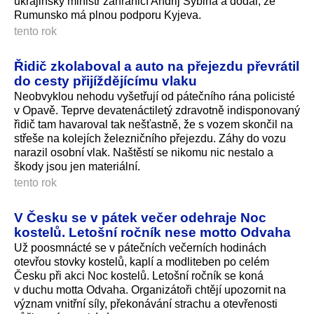
ukrajinský ministr zahraničí Andrij Sybiha a dodal, že
Rumunsko má plnou podporu Kyjeva.
tento rok
Řidič zkolaboval a auto na přejezdu převrátil
do cesty přijíždějícímu vlaku
Neobvyklou nehodu vyšetřují od pátečního rána policisté
v Opavě. Teprve devatenáctiletý zdravotně indisponovaný
řidič tam havaroval tak nešťastně, že s vozem skončil na
střeše na kolejích železničního přejezdu. Záhy do vozu
narazil osobní vlak. Naštěstí se nikomu nic nestalo a
škody jsou jen materiální.
tento rok
V Česku se v pátek večer odehraje Noc
kostelů. Letošní ročník nese motto Odvaha
Už poosmnácté se v pátečních večerních hodinách
otevřou stovky kostelů, kaplí a modliteben po celém
Česku při akci Noc kostelů. Letošní ročník se koná
v duchu motta Odvaha. Organizátoři chtějí upozornit na
význam vnitřní síly, překonávání strachu a otevřenosti