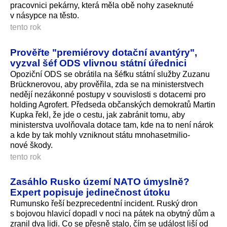
pracovnici pekárny, která měla obě nohy zaseknuté
v násypce na těsto.
tento rok
Prověřte "premiérovy dotační avantýry",
vyzval šéf ODS vlivnou státní úřednici
Opoziční ODS se obrátila na šéfku státní služby Zuzanu
Brücknerovou, aby prověřila, zda se na ministerstvech
nedějí nezákonné postupy v souvislosti s dotacemi pro
holding Agrofert. Předseda občanských demokratů Martin
Kupka řekl, že jde o cestu, jak zabránit tomu, aby
ministerstva uvolňovala dotace tam, kde na to není nárok
a kde by tak mohly vzniknout státu mnohasetmilio­
nové škody.
tento rok
Zasáhlo Rusko území NATO úmyslně?
Expert popisuje jedinečnost útoku
Rumunsko řeší bezprecedentní incident. Ruský dron
s bojovou hlavicí dopadl v noci na pátek na obytný dům a
zranil dva lidi. Co se přesně stalo, čím se událost liší od