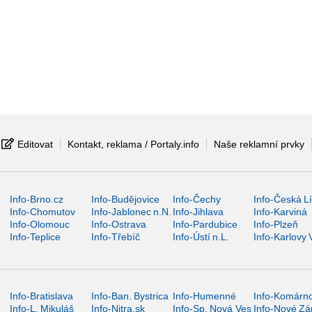
Editovat
Kontakt, reklama / Portaly.info
Naše reklamní prvky
Info-Brno.cz
Info-Budějovice
Info-Čechy
Info-Česká L
Info-Chomutov
Info-Jablonec n.N.
Info-Jihlava
Info-Karviná
Info-Olomouc
Info-Ostrava
Info-Pardubice
Info-Plzeň
Info-Teplice
Info-Třebíč
Info-Ústí n.L.
Info-Karlovy 
Info-Bratislava
Info-Ban. Bystrica
Info-Humenné
Info-Komárn
Info-L. Mikuláš
Info-Nitra.sk
Info-Sp. Nová Ves
Info-Nové Z