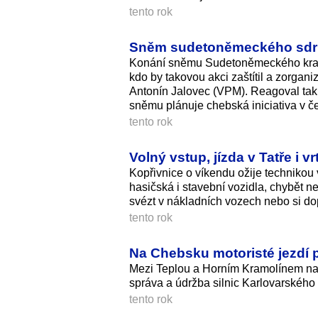
tento rok
Sněm sudetoněmeckého sdruž
Konání sněmu Sudetoněmeckého kraja
kdo by takovou akci zaštítil a zorgani
Antonín Jalovec (VPM). Reagoval tak
sněmu plánuje chebská iniciativa v č
tento rok
Volný vstup, jízda v Tatře i 
Kopřivnice o víkendu ožije technikou
hasičská i stavební vozidla, chybět 
svézt v nákladních vozech nebo si dop
tento rok
Na Chebsku motoristé jezdí p
Mezi Teplou a Horním Kramolínem na 
správa a údržba silnic Karlovarského k
tento rok