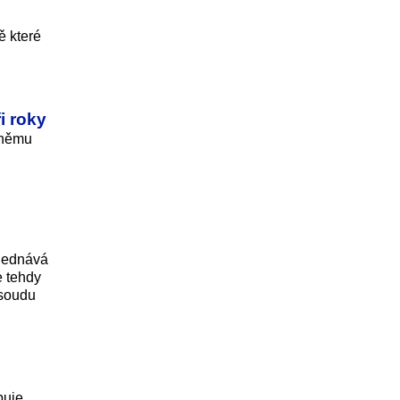
ě které
i roky
k němu
ojednává
e tehdy
 soudu
puje