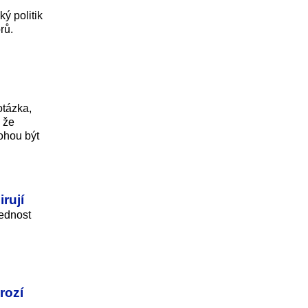
ý politik
rů.
otázka,
, že
ohou být
rují
řednost
h
rozí