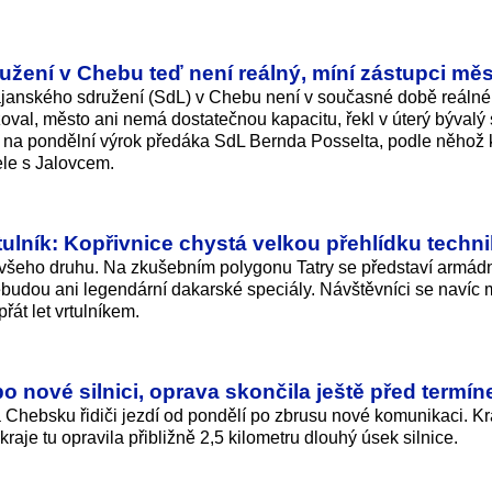
ení v Chebu teď není reálný, míní zástupci měs
nského sdružení (SdL) v Chebu není v současné době reálné.
zoval, město ani nemá dostatečnou kapacitu, řekl v úterý bývalý 
 na pondělní výrok předáka SdL Bernda Posselta, podle něhož 
ele s Jalovcem.
vrtulník: Kopřivnice chystá velkou přehlídku techn
 všeho druhu. Na zkušebním polygonu Tatry se představí armádn
nebudou ani legendární dakarské speciály. Návštěvníci se navíc
řát let vrtulníkem.
o nové silnici, oprava skončila ještě před termí
Chebsku řidiči jezdí od pondělí po zbrusu nové komunikaci. Kr
raje tu opravila přibližně 2,5 kilometru dlouhý úsek silnice.