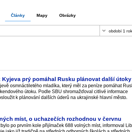
Články
Mapy
Obrázky
 Kyjeva prý pomáhal Rusku plánovat další útoky
yjevě osmnáctiletého mladíka, který měl za peníze pomáhat Ru
íkendového útoku. Podle SBU shromažďoval citlivé informace
sloužit k plánování dalších úderů na ukrajinské hlavní město.
olných míst, o uchazečích rozhodnou v červnu
zbylo po prvním kole přijímaček 688 volných míst, informoval Li
je jako již tradičně na středních odborných školách a středních