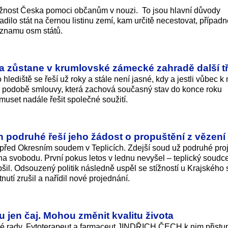
žnost Česka pomoci občanům v nouzi. To jsou hlavní důvody
adilo stát na černou listinu zemí, kam určitě necestovat, případn
seznamu osm států.
čna zůstane v krumlovské zámecké zahradě další tř
ediště se řeší už roky a stále není jasné, kdy a jestli vůbec 
a podobě smlouvy, která zachová současný stav do konce roku
uset nadále řešit společné soužití.
ch podruhé řeší jeho žádost o propuštění z vězení
 před Okresním soudem v Teplicích. Zdejší soud už podruhé pr
a svobodu. První pokus letos v lednu nevyšel – teplický soudc
epšil. Odsouzený politik následně uspěl se stížností u Krajského
utí zrušil a nařídil nové projednání.
u jen čaj. Mohou změnit kvalitu života
ské rady. Fytoterapeut a farmaceut JINDŘICH ČECH k nim přistu