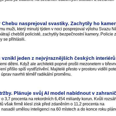
 v Chebu nasprejoval svastiky. Zachytily ho kame
ému muži, který minulý týden v noci posprejoval výlohu Svazu 
trají chebští policisté, zachytily bezpečnostní kamery. Policie
 se přihlásili.
znikl jeden z nejvýraznějších českých interiérů
e třemi dětmi. Když ale architekti poprvé prošli mezonetem v bře
ní přišlo spíš vystřízlivění. Majitelé přesto v prostoru viděli pot
 úprav navrhli téměř radikální proměnu.
tržby. Plánuje svůj AI model nabídnout v zahranič
o 3,7 procenta na rekordních 6,454 miliardy ko­run. Kvůli rozsá
tů však firmě klesl zisk před zdaněním o 11,2 procenta na
 již nasadil umělou inteligenci na 60 místech a do konce roku plán