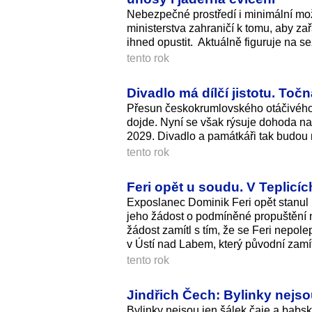
Nebezpečné prostředí i minimální mo
ministerstva zahraničí k tomu, aby zař
ihned opustit. Aktuálně figuruje na 
tento rok
Divadlo má dílčí jistotu. To
Přesun českokrumlovského otáčivého hl
dojde. Nyní se však rýsuje dohoda n
2029. Divadlo a památkáři tak budou m
tento rok
Feri opět u soudu. V Teplicí
Exposlanec Dominik Feri opět stanul
jeho žádost o podmíněné propuštění n
žádost zamítl s tím, že se Feri nepol
v Ústí nad Labem, který původní zamítn
tento rok
Jindřich Čech: Bylinky nejso
Bylinky nejsou jen šálek čaje a bab