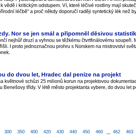
k vědě i kritickým odstupem. Ví, které léčivé rostliny mají skute
írodní léčbě“ a proč někdy doporučí raději syntetický lék než by
dy. Nor se jen smál a připomněl děsivou statisti
končí nejhůř druzí a vyhnou se těžkému čtvrtfinálovému soupeři. 
řišli. I proto jednoznačnou prohru s Norskem na mistrovství svět
onek.
 do dvou let, Hradec dal peníze na projekt
i na květnové schůzi 25 milionů korun na projektovou dokumenta
 Benešovy třídy. V létě město projektanta vybere, do dvou let 
300
350
400
420
430
440
450
460
462
463
…