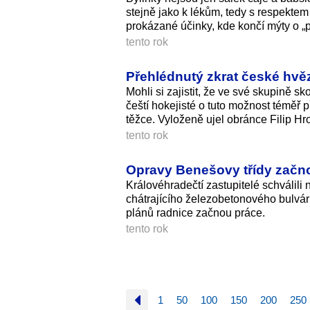
stejně jako k lékům, tedy s respektem 
prokázané účinky, kde končí mýty o „př
tento rok
Přehlédnutý zkrat české hvěz
Mohli si zajistit, že ve své skupině s
čeští hokejisté o tuto možnost téměř p
těžce. Vyloženě ujel obránce Filip Hr
tento rok
Opravy Benešovy třídy začnou
Královéhradečtí zastupitelé schválil
chátrajícího železobetonového bulváru
plánů radnice začnou práce.
tento rok
1
50
100
150
200
250