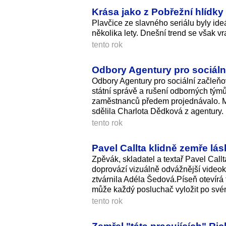
Krása jako z Pobřežní hlídky 
Plavčice ze slavného seriálu byly ide
několika lety. Dnešní trend se však vr
tento rok
Odbory Agentury pro sociální
Odbory Agentury pro sociální začleňo
státní správě a rušení odborných týmů
zaměstnanců předem projednávalo. Maj
sdělila Charlota Dědková z agentury.
tento rok
Pavel Callta klidně zemře lá
Zpěvák, skladatel a textař Pavel Call
doprovází vizuálně odvážnější videokli
ztvárnila Adéla Šedová.Píseň otevírá 
může každý posluchač vyložit po své
tento rok
Zemřel "táta pracujících" Ric