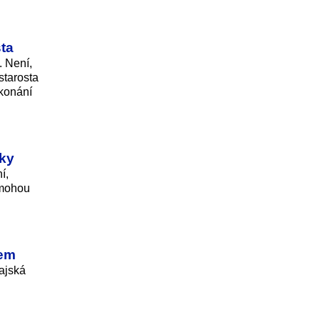
ta
 Není,
starosta
konání
iky
í,
 mohou
nem
ajská