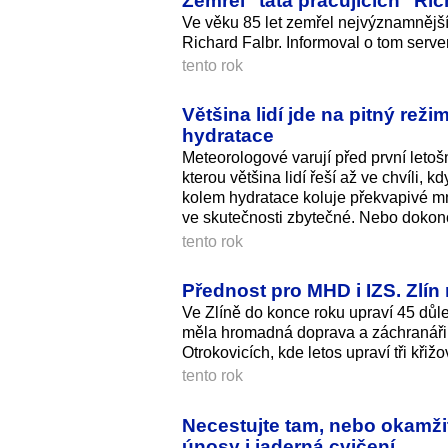
Ve věku 85 let zemřel nejvýznamnější
Richard Falbr. Informoval o tom serve
tento rok
Většina lidí jde na pitný rež
hydratace
Meteorologové varují před první letošn
kterou většina lidí řeší až ve chvíli,
kolem hydratace koluje překvapivé mn
ve skutečnosti zbytečné. Nebo dokonc
tento rok
Přednost pro MHD i IZS. Zlín 
Ve Zlíně do konce roku upraví 45 důle
měla hromadná doprava a záchranáři č
Otrokovicích, kde letos upraví tři křižo
tento rok
Necestujte tam, nebo okamžit
únosy i jaderná cvičení