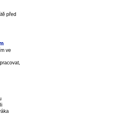
ště před
ím
ím ve
pracovat,
u
li
váka