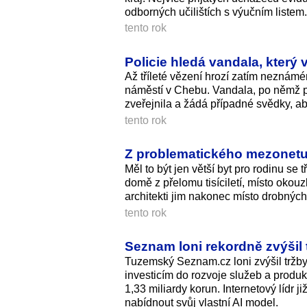
odborných učilištích s výučním listem.
tento rok
Policie hledá vandala, který
Až tříleté vězení hrozí zatím neznám
náměstí v Chebu. Vandala, po němž pá
zveřejnila a žádá případné svědky, aby
tento rok
Z problematického mezonetu v
Měl to být jen větší byt pro rodinu s
domě z přelomu tisíciletí, místo okouzle
architekti jim nakonec místo drobných
tento rok
Seznam loni rekordně zvýšil 
Tuzemský Seznam.cz loni zvýšil tržby 
investicím do rozvoje služeb a produk
1,33 miliardy ko­run. Internetový lídr
nabídnout svůj vlastní AI model.