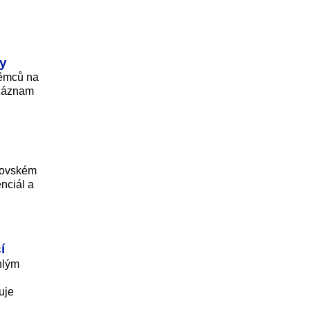
ry
Němců na
 záznam
vnovském
enciál a
í
hlým
uje