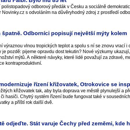
 polistopadový odborový předák v Česku a sociálně demokratick
r Novinky.cz s odvoláním na důvěryhodný zdroj z prostředí odbo
im špatně. Odborníci popisují největší mýty kolem
í výraznou vlnou tropických teplot a spolu s ní se znovu vrací i 
 kdy je pozdě: pijeme opravdu dost tekutin? Nové výzkumy ukazují
ožství mýtů. A některé návyky, které lidé považují za zdravé, m
e kontraproduktivní.
modernizuje řízení křižovatek, Otrokovice se inspi
žitých křižovatek tak, aby byla doprava ve městě plynulejší a p
i hasiči. Chytrý systém řízení bude fungovat také v sousedníc
vatky a příští rok další dvě.
ě odjeďte. Stát varuje Čechy před zeměmi, kde h