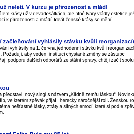
už neletí. V kurzu je přirozenost a mládí
álem krásy už v devadesátkách, ale plné tvary vládly estetice je
ací k přirozenosti a mládí. Ideál ženské krásy se mění.
 začleňování vyhlásily stávku kvůli reorganizac
vání vyhlásily na 1. června jednodenní stávku kvůli reorganizac
. Požadují, aby vedení institucí chystané změny se zástupci
í podporu dalších odborářů ze státní správy, chtějí začít spolu
skou
ta představil nový singl s názvem „Klidně zemřu láskou“. Novink
p, ve kterém zpěvák přijal i herecky náročnější roli. Ženskou ro
téma nešťastné lásky, ztráty a silných emocí, které si podle zpě
m.
hard Falbr. Bylo mu 85 let