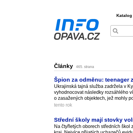
Katalog
Články
465. strana
Špion za odměnu: teenager z
Ukrajinská tajná služba zadržela v K
vyhodnocovat následky rozsáhlého v
o zasažených objektech, jež mohly po
tento rok
Střední školy mají stovky v
Na čtyřletých oborech středních škol 
kraj. Nejvíce přijatých uchazečů evidu