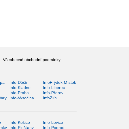
Všeobecné obchodní podmínky
ípa
Info-Děčín
InfoFrýdek-Místek
Info-Kladno
Info-Liberec
Info-Praha
Info-Přerov
Vary
Info-Vysočina
InfoZlín
o
Info-Košice
Info-Levice
ámky
Info-Piešťany
Info-Poprad