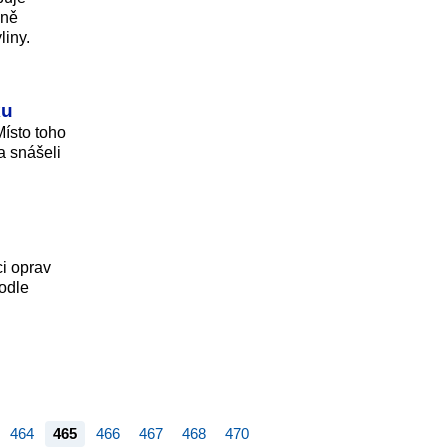
čně
liny.
ku
Místo toho
a snášeli
ci oprav
podle
464
465
466
467
468
470