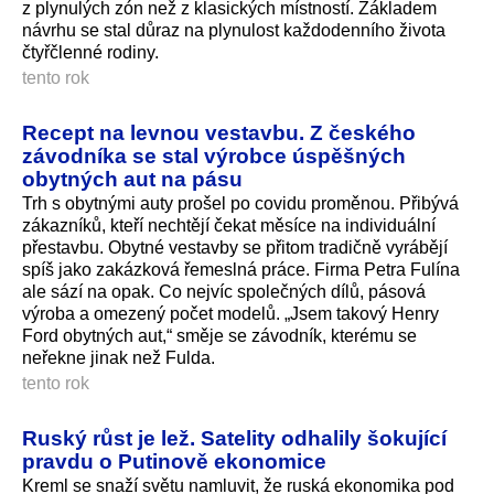
z plynulých zón než z klasických místností. Základem
návrhu se stal důraz na plynulost každodenního života
čtyřčlenné rodiny.
tento rok
Recept na levnou vestavbu. Z českého
závodníka se stal výrobce úspěšných
obytných aut na pásu
Trh s obytnými auty prošel po covidu proměnou. Přibývá
zákazníků, kteří nechtějí čekat měsíce na individuální
přestavbu. Obytné vestavby se přitom tradičně vyrábějí
spíš jako zakázková řemeslná práce. Firma Petra Fulína
ale sází na opak. Co nejvíc společných dílů, pásová
výroba a omezený počet modelů. „Jsem takový Henry
Ford obytných aut,“ směje se závodník, kterému se
neřekne jinak než Fulda.
tento rok
Ruský růst je lež. Satelity odhalily šokující
pravdu o Putinově ekonomice
Kreml se snaží světu namluvit, že ruská ekonomika pod