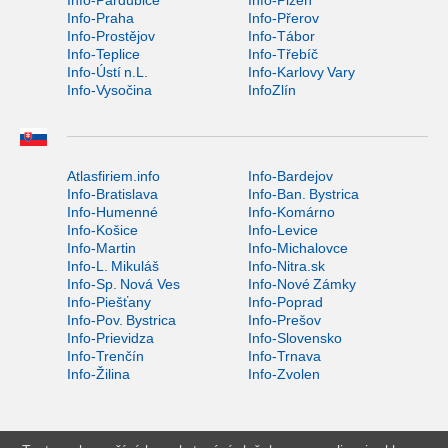
Info-Praha
Info-Přerov
Info-Prostějov
Info-Tábor
Info-Teplice
Info-Třebíč
Info-Ústí n.L.
Info-Karlovy Vary
Info-Vysočina
InfoZlín
Atlasfiriem.info
Info-Bardejov
Info-Bratislava
Info-Ban. Bystrica
Info-Humenné
Info-Komárno
Info-Košice
Info-Levice
Info-Martin
Info-Michalovce
Info-L. Mikuláš
Info-Nitra.sk
Info-Sp. Nová Ves
Info-Nové Zámky
Info-Piešťany
Info-Poprad
Info-Pov. Bystrica
Info-Prešov
Info-Prievidza
Info-Slovensko
Info-Trenčín
Info-Trnava
Info-Žilina
Info-Zvolen