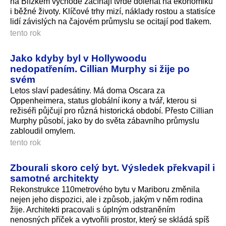
na Blízkém východě začínají tvrdě doléhat na ekonomiku
i běžné životy. Klíčové trhy mizí, náklady rostou a statisíce
lidí závislých na čajovém průmyslu se ocitají pod tlakem.
tento rok
Jako kdyby byl v Hollywoodu
nedopatřením. Cillian Murphy si žije po
svém
Letos slaví padesátiny. Má doma Oscara za
Oppenheimera, status globální ikony a tvář, kterou si
režiséři půjčují pro různá historická období. Přesto Cillian
Murphy působí, jako by do světa zábavního průmyslu
zabloudil omylem.
tento rok
Zbourali skoro celý byt. Výsledek překvapil i
samotné architekty
Rekonstrukce 110metrového bytu v Mariboru změnila
nejen jeho dispozici, ale i způsob, jakým v něm rodina
žije. Architekti pracovali s úplným odstraněním
nenosných příček a vytvořili prostor, který se skládá spíš