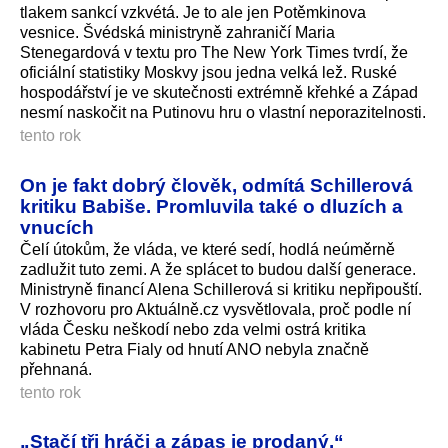
tlakem sankcí vzkvétá. Je to ale jen Potěmkinova
vesnice. Švédská ministryně zahraničí Maria
Stenegardová v textu pro The New York Times tvrdí, že
oficiální statistiky Moskvy jsou jedna velká lež. Ruské
hospodářství je ve skutečnosti extrémně křehké a Západ
nesmí naskočit na Putinovu hru o vlastní neporazitelnosti.
tento rok
On je fakt dobrý člověk, odmítá Schillerová
kritiku Babiše. Promluvila také o dluzích a
vnucích
Čelí útokům, že vláda, ve které sedí, hodlá neúměrně
zadlužit tuto zemi. A že splácet to budou další generace.
Ministryně financí Alena Schillerová si kritiku nepřipouští.
V rozhovoru pro Aktuálně.cz vysvětlovala, proč podle ní
vláda Česku neškodí nebo zda velmi ostrá kritika
kabinetu Petra Fialy od hnutí ANO nebyla značně
přehnaná.
tento rok
„Stačí tři hráči a zápas je prodaný.“