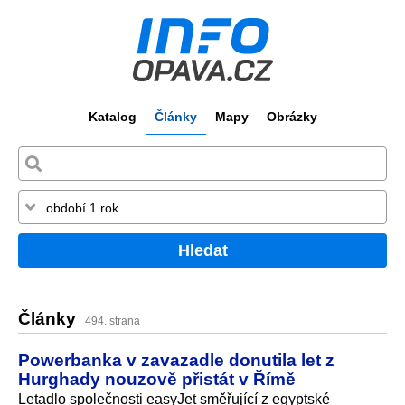
Katalog
Články
Mapy
Obrázky
Hledat
Články
494. strana
Powerbanka v zavazadle donutila let z
Hurghady nouzově přistát v Římě
Letadlo společnosti easyJet směřující z egyptské