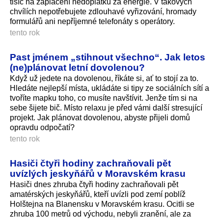
tisíc na zaplacení nedoplatku za energie. V takových
chvílích nepotřebujete zdlouhavé vyřizování, hromady
formulářů ani nepříjemné telefonáty s operátory.
tento rok
Past jménem „stihnout všechno“. Jak letos
(ne)plánovat letní dovolenou?
Když už jedete na dovolenou, říkáte si, ať to stojí za to.
Hledáte nejlepší místa, ukládáte si tipy ze sociálních sítí a
tvoříte mapku toho, co musíte navštívit. Jenže tím si na
sebe šijete bič. Místo relaxu je před vámi další stresující
projekt. Jak plánovat dovolenou, abyste přijeli domů
opravdu odpočatí?
tento rok
Hasiči čtyři hodiny zachraňovali pět
uvízlých jeskyňářů v Moravském krasu
Hasiči dnes zhruba čtyři hodiny zachraňovali pět
amatérských jeskyňářů, kteří uvízli pod zemí poblíž
Holštejna na Blanensku v Moravském krasu. Ocitli se
zhruba 100 metrů od východu, nebyli zranění, ale za