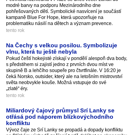
modré barvy na podporu Mezinárodního dne
pohřešovaných dětí. Symbolické nasvícení je součástí
kampaně Blue For Hope, která upozorňuje na
problematiku násilí na dětech a význam prevence.
tento rok
Na Čechy s velkou posilou. Symbolizuje
vlnu, která tu ještě nebyla
Pokud čeští hokejisté získají v pondělí alespoň dva body,
s předstihem si zajistí jedno z prvních dvou míst ve
skupině B a lehčího soupeře pro čtvrtfinále. V 16:20 je
čeká Norsko, outsider, který ale na letošním mistrovství
světa neobvykle kouše. Možná vstupuje do své
„zlaté“ éry.
tento rok
Miliardový čajový průmysl Srí Lanky se
otřásá pod náporem blízkovýchodního
konfliktu
Vývoz čaje ze Srí Lanky se propadá a dopady konfliktu