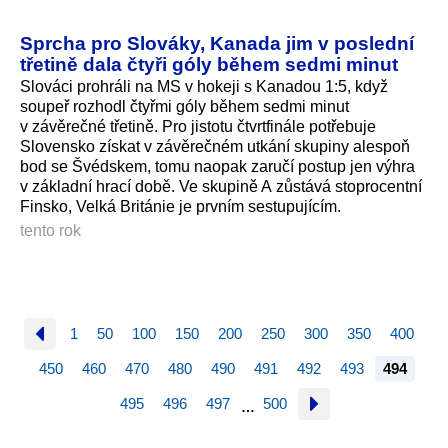
Sprcha pro Slováky, Kanada jim v poslední
třetině dala čtyři góly během sedmi minut
Slováci prohráli na MS v hokeji s Kanadou 1:5, když
soupeř rozhodl čtyřmi góly během sedmi minut
v závěrečné třetině. Pro jistotu čtvrtfinále potřebuje
Slovensko získat v závěrečném utkání skupiny alespoň
bod se Švédskem, tomu naopak zaručí postup jen výhra
v základní hrací době. Ve skupině A zůstává stoprocentní
Finsko, Velká Británie je prvním sestupujícím.
tento rok
1
50
100
150
200
250
300
350
400
450
460
470
480
490
491
492
493
494
495
496
497
500
…