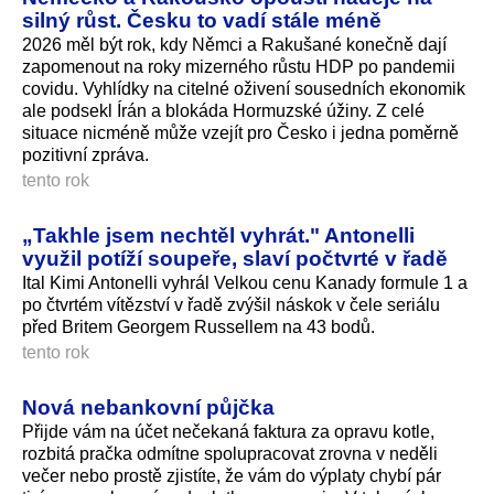
silný růst. Česku to vadí stále méně
2026 měl být rok, kdy Němci a Rakušané konečně dají
zapomenout na roky mizerného růstu HDP po pandemii
covidu. Vyhlídky na citelné oživení sousedních ekonomik
ale podsekl Írán a blokáda Hormuzské úžiny. Z celé
situace nicméně může vzejít pro Česko i jedna poměrně
pozitivní zpráva.
tento rok
„Takhle jsem nechtěl vyhrát." Antonelli
využil potíží soupeře, slaví počtvrté v řadě
Ital Kimi Antonelli vyhrál Velkou cenu Kanady formule 1 a
po čtvrtém vítězství v řadě zvýšil náskok v čele seriálu
před Britem Georgem Russellem na 43 bodů.
tento rok
Nová nebankovní půjčka
Přijde vám na účet nečekaná faktura za opravu kotle,
rozbitá pračka odmítne spolupracovat zrovna v neděli
večer nebo prostě zjistíte, že vám do výplaty chybí pár