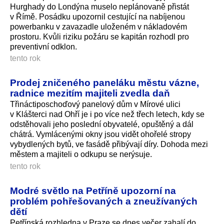
Hurghady do Londýna muselo neplánovaně přistát
v Římě. Posádku upozornil cestující na nabíjenou
powerbanku v zavazadle uloženém v nákladovém
prostoru. Kvůli riziku požáru se kapitán rozhodl pro
preventivní odklon.
tento rok
Prodej zničeného paneláku městu vázne,
radnice mezitím majiteli zvedla daň
Třináctiposchoďový panelový dům v Mírové ulici
v Klášterci nad Ohří je i po více než třech letech, kdy se
odstěhovali jeho poslední obyvatelé, opuštěný a dál
chátrá. Vymlácenými okny jsou vidět ohořelé stropy
vybydlených bytů, ve fasádě přibývají díry. Dohoda mezi
městem a majiteli o odkupu se nerýsuje.
tento rok
Modré světlo na Petříně upozorní na
problém pohřešovaných a zneužívaných
dětí
Petřínská rozhledna v Praze se dnes večer zahalí do