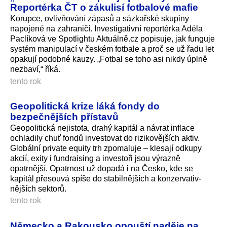
Reportérka ČT o zákulisí fotbalové mafie
Korupce, ovlivňování zápasů a sázkařské skupiny
napojené na zahraničí. Investigativní reportérka Adéla
Paclíková ve Spotlightu Aktuálně.cz popisuje, jak funguje
systém manipulací v českém fotbale a proč se už řadu let
opakují podobné kauzy. „Fotbal se toho asi nikdy úplně
nezbaví,“ říká.
tento rok
Geopolitická krize láká fondy do
bezpečnějších přístavů
Geopolitická nejistota, drahý kapitál a návrat inflace
ochladily chuť fondů investovat do rizikovějších ak­tiv.
Globální private equity trh zpomaluje – klesají odkupy
akcií, exity i fundraising a investoři jsou výrazně
opatrnější. Opatrnost už dopadá i na Česko, kde se
kapitál přesouvá spíše do stabilnějších a konzervativ­
nějších sektorů.
tento rok
Německo a Rakousko opouští naděje na