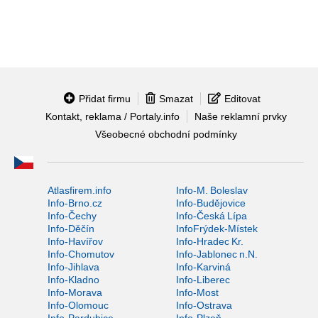
Přidat firmu
Smazat
Editovat
Kontakt, reklama / Portaly.info
Naše reklamní prvky
Všeobecné obchodní podmínky
Atlasfirem.info
Info-M. Boleslav
Info-Brno.cz
Info-Budějovice
Info-Čechy
Info-Česká Lípa
Info-Děčín
InfoFrýdek-Místek
Info-Havířov
Info-Hradec Kr.
Info-Chomutov
Info-Jablonec n.N.
Info-Jihlava
Info-Karviná
Info-Kladno
Info-Liberec
Info-Morava
Info-Most
Info-Olomouc
Info-Ostrava
Info-Pardubice
Info-Plzeň