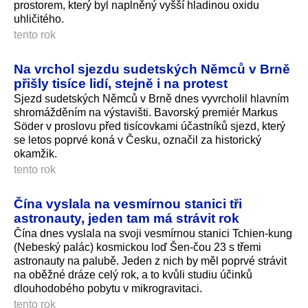
prostorem, který byl naplněný vyšší hladinou oxidu
uhličitého.
tento rok
Na vrchol sjezdu sudetských Němců v Brně
přišly tisíce lidí, stejně i na protest
Sjezd sudetských Němců v Brně dnes vyvrcholil hlavním
shromážděním na výstavišti. Bavorský premiér Markus
Söder v proslovu před tisícovkami účastníků sjezd, který
se letos poprvé koná v Česku, označil za historický
okamžik.
tento rok
Čína vyslala na vesmírnou stanici tři
astronauty, jeden tam má strávit rok
Čína dnes vyslala na svoji vesmírnou stanici Tchien-kung
(Nebeský palác) kosmickou loď Šen-čou 23 s třemi
astronauty na palubě. Jeden z nich by měl poprvé strávit
na oběžné dráze celý rok, a to kvůli studiu účinků
dlouhodobého pobytu v mikrogravitaci.
tento rok