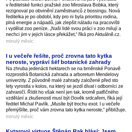
v ředitelské funkci pražské zoo Miroslava Bobka, který
rezignoval po obvinění zaměstnanců z bossingu. Nová
ředitelka je po období, kdy pro ni byla prioritou rodina,
plná energie a nápadů, jak zlepšit náladu na pracovišti
i vydělat zoo peníze. „Naši lidé svou práci v zoo milují a
nechci jim v jejich lásce překážet,“ říká pro Aktuálně.cz.
minulý měsíc
I u večeře řešíte, proč zrovna tato kytka
neroste, vypráví šéf botanické zahrady
Na zhruba jedenácti hektarech se na brněnské Ponavě
rozprostírá Botanická zahrada a arboretum Mendelovy
univerzity. Z původně malé zahrady založené před sto
lety vyrostla v kolos, na který se jezdí dívat i odborníci ze
zahraničí. Řídit ho však není jen tak, kromě patřičného
vzdělání a zkušeností musí být člověk srdcařem, říká její
ředitel Michal Pavlík. „Musíte být trochu exot. I u večeře
přemýšlíte, proč vám zrovna tato kytka neroste,“ přibližuje.
minulý měsíc
Kytarový virtuos Štěpán Rak hlásí: Jsem