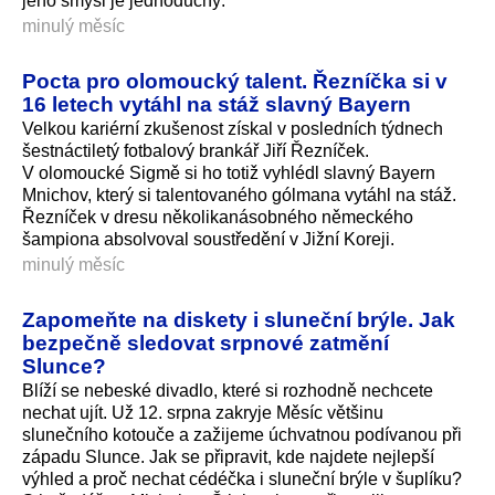
jeho smysl je jednoduchý.
minulý měsíc
Pocta pro olomoucký talent. Řezníčka si v
16 letech vytáhl na stáž slavný Bayern
Velkou kariérní zkušenost získal v posledních týdnech
šestnáctiletý fotbalový brankář Jiří Řezníček.
V olomoucké Sigmě si ho totiž vyhlédl slavný Bayern
Mnichov, který si talentovaného gólmana vytáhl na stáž.
Řezníček v dresu několikanásobného německého
šampiona absolvoval soustředění v Jižní Koreji.
minulý měsíc
Zapomeňte na diskety i sluneční brýle. Jak
bezpečně sledovat srpnové zatmění
Slunce?
Blíží se nebeské divadlo, které si rozhodně nechcete
nechat ujít. Už 12. srpna zakryje Měsíc většinu
slunečního kotouče a zažijeme úchvatnou podívanou při
západu Slunce. Jak se připravit, kde najdete nejlepší
výhled a proč nechat cédéčka i sluneční brýle v šuplíku?