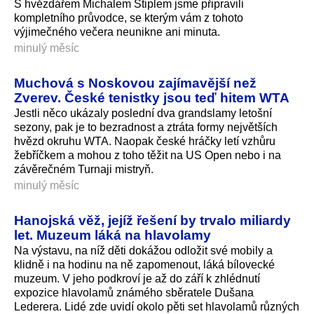
S hvězdářem Michalem Štiplem jsme připravili
kompletního průvodce, se kterým vám z tohoto
výjimečného večera neunikne ani minuta.
minulý měsíc
Muchová s Noskovou zajímavější než
Zverev. České tenistky jsou teď hitem WTA
Jestli něco ukázaly poslední dva grandslamy letošní
sezony, pak je to bezradnost a ztráta formy největších
hvězd okruhu WTA. Naopak české hráčky letí vzhůru
žebříčkem a mohou z toho těžit na US Open nebo i na
závěrečném Turnaji mistryň.
minulý měsíc
Hanojská věž, jejíž řešení by trvalo miliardy
let. Muzeum láká na hlavolamy
Na výstavu, na níž děti dokážou odložit své mobily a
klidně i na hodinu na ně zapomenout, láká bílovecké
muzeum. V jeho podkroví je až do září k zhlédnutí
expozice hlavolamů známého sběratele Dušana
Lederera. Lidé zde uvidí okolo pěti set hlavolamů různých