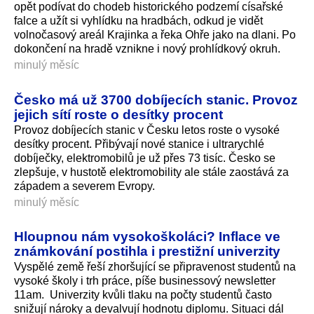
opět podívat do chodeb historického podzemí císařské
falce a užít si vyhlídku na hradbách, odkud je vidět
volnočasový areál Krajinka a řeka Ohře jako na dlani. Po
dokončení na hradě vznikne i nový prohlídkový okruh.
minulý měsíc
Česko má už 3700 dobíjecích stanic. Provoz
jejich sítí roste o desítky procent
Provoz dobíjecích stanic v Česku letos roste o vysoké
desítky procent. Přibývají nové stanice i ultrarychlé
dobíječky, elektromobilů je už přes 73 tisíc. Česko se
zlepšuje, v hustotě elektromobility ale stále zaostává za
západem a severem Evropy.
minulý měsíc
Hloupnou nám vysokoškoláci? Inflace ve
známkování postihla i prestižní univerzity
Vyspělé země řeší zhoršující se připravenost studentů na
vysoké školy i trh práce, píše businessový newsletter
11am. Univerzity kvůli tlaku na počty studentů často
snižují nároky a devalvují hodnotu diplomu. Situaci dál