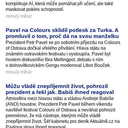
komplikuje AI, která může pomáhat při učení, ale také
maskovat pokles schopností.
minulý měsíc
Pavel na Colours sklidil potlesk za Turka. A
promluvil o tom, proč dá na svou manželku
Prezident Petr Pavel se po sobotním příjezdu na Colours
of Ostrava dočkal vřelého přivítání. Hlava státu na
známém ostravském festivalu i vystoupila. Pavel byl
hostem diskusního fóra Meltingpot, debatu s ním
v dolnovítkovickém Gongu moderoval Libor Bouček.
minulý měsíc
Můžu vládě znepříjemnit život, pohrozil
prezident a řekl jak. Babiš ihned reagoval
Atmosféra mezi hlavou státu a vládou Andreje Babiše
(ANO) houstne. Prezident Petr Pavel během víkendu
navštívil festival Colours of Ostrava a neváhal pohrozit
premiérovi, že má nástroje, kterými může vládě
znepříjemnit život. Šéf kabinetu pro deník Aktuálně.cz na
Pavlova slova ihned reagoval.