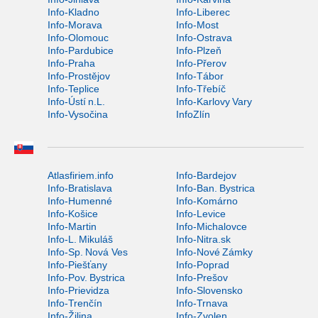
Info-Kladno
Info-Liberec
Info-Morava
Info-Most
Info-Olomouc
Info-Ostrava
Info-Pardubice
Info-Plzeň
Info-Praha
Info-Přerov
Info-Prostějov
Info-Tábor
Info-Teplice
Info-Třebíč
Info-Ústí n.L.
Info-Karlovy Vary
Info-Vysočina
InfoZlín
Atlasfiriem.info
Info-Bardejov
Info-Bratislava
Info-Ban. Bystrica
Info-Humenné
Info-Komárno
Info-Košice
Info-Levice
Info-Martin
Info-Michalovce
Info-L. Mikuláš
Info-Nitra.sk
Info-Sp. Nová Ves
Info-Nové Zámky
Info-Piešťany
Info-Poprad
Info-Pov. Bystrica
Info-Prešov
Info-Prievidza
Info-Slovensko
Info-Trenčín
Info-Trnava
Info-Žilina
Info-Zvolen