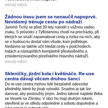
minulý měsíc
Žádnou trasu jsem se nenaučil napoprvé.
Nevidomý trénuje cestu po nádraží
Jaromír Tichý se před 39 lety narodil s vážnou vadou
zraku. S průvodci z Tyfloservisu chodí na procházky, při
kterých se snaží zapamatovat cesty a rizika na nich, aby
se v budoucnu dostal sám všude, kam potřebuje.
Nedávno se takhle učil hledat cesty v podchodech,
halách a nástupištích kompletně přestavěného a
zmodernizovaného plzeňského hlavního nádraží.
minulý měsíc
Skleničky, jízdní kola i květináče. Re-use
centra dávají věcem druhou šanci
Do re-use centra mohou lidé bezplatně odevzdat
předměty, které by jinak vyhodili. Snadno je tak lze
darovat, aby posloužily jiným. Jedno takové najdete třeba
ve Veselé na Zlínsku. V obci ho mají druhým rokem,
otevřené je ve středu odpoledne a sobotu dopoledne a