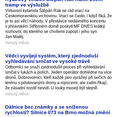
tramp ve výslužbě
Virtuosní kytarista Štěpán Rak se rád vrací na
Českomoravskou vrchovinu. Vrací se často, i když říká, že
je to asi věcí náhody. V přestávce nedávného koncertu
v jihlavském Stříbrném domě poskytl MF DNES krátký
rozhovor, do kterého se chvílemi zapojil i jeho syn
Jan Matěj.
minulý měsíc
Vědci vyvíjejí systém, který zjednoduší
vyhledávání srnčat ve vysoké trávě
Odborníci se snaží zjednodušit proces při vyhledávání
srnčat v lukách a polích. Jeden operátor dohlédne na více
dronů. Dobrovolníci, kteří každé jaro vyrážejí při sečích do
terénu s pilotovanými drony a rojnicemi, ale zatím říkají,
že zásadní rozdíl nevidí. U louky musejí být stejně.
minulý měsíc
Dálnice bez známky a se sníženou
rychlostí? Silnice I/73 na Brno možná změní