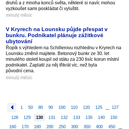
druhů a z mnoha konců světa, některé si navíc mohou
vyzkoušet sami poskládat či vyluštit.
minulý měsíc
V Kryrech na Lounsku půjde přespat v
bunkru. Podnikatel plánuje zážitkové
ubytování
Řopík s výhledem na Schillerovu rozhlednu v Kryrech na
Lounsku změnil majitele. Betonový bunkr ze 30. let
minulého století koupil od státu za 230 tisíc korun místní
podnikatel. Zaplatil za něj třikrát víc, než byla
původní cena.
minulý měsíc
1
50
80
90
100
110
120
125
127
…
128
129
130
131
132
133
135
140
150
160
170
180
200
250
300
350
400
450
…