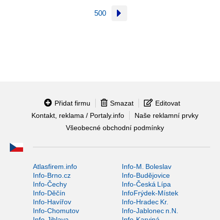
500
Přidat firmu
Smazat
Editovat
Kontakt, reklama / Portaly.info
Naše reklamní prvky
Všeobecné obchodní podmínky
Atlasfirem.info
Info-M. Boleslav
Info-Brno.cz
Info-Budějovice
Info-Čechy
Info-Česká Lípa
Info-Děčín
InfoFrýdek-Místek
Info-Havířov
Info-Hradec Kr.
Info-Chomutov
Info-Jablonec n.N.
Info-Jihlava
Info-Karviná