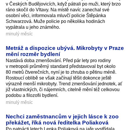
v Českých Budějovicích, když pátrali po muži, který brzo
ráno skočil do Vltavy. Na místě navíc zanechal své
osobní věci, informovala mluvčí policie Štěpánka
Schwarzová. Muže policie po několika hodinách
vypátrala u jeho známého.
minulý měsíc
Metráž a dispozice ubývá. Mikrobyty v Praze
mění rozměr bydlení
Nastává doba zmenšování. Před pár lety pro rodiny
v metropoli průměrný standard představoval byt okolo
80 metrů čtverečních, nyní je to zhruba o pětinu méně.
Rostoucí oblibě se však začínají těšit dokonce ještě
výrazně menší mikrobyty. Trend zmenšování jednotek, ať
již vlastnických, či nájemních, citelně mění též celkovou
podobu a filozofii bydlení.
minulý měsíc
Nechci zaměstnancům v jejich lásce k zoo
překážet, říká nová ředitelka Poliaková
Po patnácti letech Lenka Poliaková na jaře vystřídala