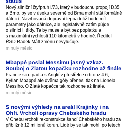
status
Nový silniční čtyřpruh I/73, který v budoucnu propojí D35
a Brno, by se v úseku severně od Brna mohl stát formálně
dálnicí. Navrhovaná dopravní tepna totiž bude mít
parametry jako dálnice, ale legislativně zatím půjde
o silnici I. třídy. Ta by musela být bez poplatku a
s maximální rychlostí 110 kilometrů v hodině. Ředitel
ŘSD Radek Mátl změnu nevylučuje.
minulý měsíc
Mbappé poslal Messimu jasný vzkaz.
Souboj o Zlatou kopačku rozhodne až finále
Francie sice padla s Anglií v přestřelce o bronz 4:6,
Kylian Mbappé ale dvěma góly přenesl tlak na Lionela
Messiho. O Zlaté kopačce tak rozhodne až finále.
minulý měsíc
S novými výhledy na areál Krajinky i na
Ohři. Vrcholí opravy Chebského hradu
V Chebu vrcholí rekonstrukce šancí Chebského hradu za
přibližně 12 milionů korun. Lidé by se tak mohli po letech