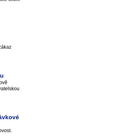
 zákaz
ku
dově
vatelskou
távkové
ovost.