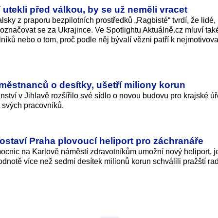
í utekli před válkou, by se už neměli vracet
ky z praporu bezpilotních prostředků „Ragbisté“ tvrdí, že lidé, 
vo označovat se za Ukrajince. Ve Spotlightu Aktuálně.cz mluví tak
íků nebo o tom, proč podle něj bývalí vězni patří k nejmotivov
městnanců o desítky, ušetří miliony korun
nství v Jihlavě rozšířilo své sídlo o novou budovu pro krajské ú
t svých pracovníků.
staví Praha plovoucí heliport pro záchranáře
ocnic na Karlově náměstí zdravotníkům umožní nový heliport, j
dnotě více než sedmi desítek milionů korun schválili pražští rad