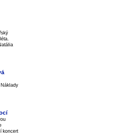
řský
léta.
Natália
vá
. Náklady
ocí
vou
e
í koncert