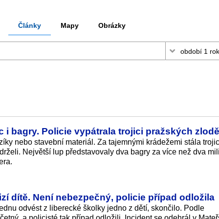
Články
Mapy
Obrázky
 i bagry. Policie vypátrala trojici pražských zlod
íky nebo stavební materiál. Za tajemnými krádežemi stála troji
zadrželi. Největší lup představovaly dva bagry za více než dva mi
era.
zí dítě. Není nebezpečný, policie případ odložila
lednu odvést z liberecké školky jedno z dětí, skončilo. Podle
četný, a policisté tak případ odložili. Incident se odehrál v Mate