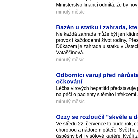
Ministerstvo financí odmítá, že by no
minulý měsíc
Bazén u statku i zahrada, kter
Ne každá zahrada může být jen klidn
provoz i každodenní život rodiny. Přes
Důkazem je zahrada u statku v Ústecké
Vataščinová.
minulý měsíc
Odborníci varují před nárůst
očkování
Léčba virových hepatitid představuje 
na péči o pacienty s těmito infekcemi 
minulý měsíc
Ozzy se rozloučil "skvěle a 
Ve středu 22. července to bude rok,
chorobou a nádorem páteře. Svět ho 
úspěšný byl i v sólové kariéře. Kvůli