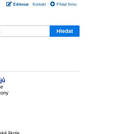
Editovat
Kontakt
Přidat firmu
Hledat
ějů
ce
liony
řské škole