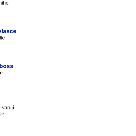
ního
vlasce
dle
 boss
je
 varují
je