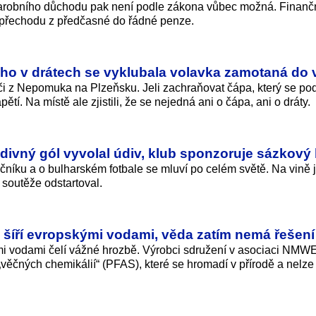
tarobního důchodu pak není podle zákona vůbec možná. Finanč
i přechodu z předčasné do řádné penze.
ého v drátech se vyklubala volavka zamotaná do 
i z Nepomuka na Plzeňsku. Jeli zachraňovat čápa, který se po
tí. Na místě ale zjistili, že se nejedná ani o čápa, ani o dráty.
podivný gól vyvolal údiv, klub sponzoruje sázkový
čníku a o bulharském fotbale se mluví po celém světě. Na vině 
 soutěže odstartoval.
 šíří evropskými vodami, věda zatím nemá řešení
ími vodami čelí vážné hrozbě. Výrobci sdružení v asociaci NMWE
„věčných chemikálií“ (PFAS), které se hromadí v přírodě a nelze 