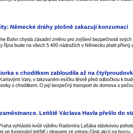
lity: Německé dráhy plošně zakazují konzumaci
he Bahn chystá zásadní změnu pro zvýšení bezpečnosti svých
ny října bude na všech 5 400 nádražích v Německu platit přísný
eniorka s chodítkem zabloudila až na čtyřproudov
Karlovými Vary, v takzvaném esíčku těsně před odbočkou k bu
eniorky s chodítkem. O její bezpečný transport do domova s pečo
aměstnance. Letiště Václava Havla přešlo do s
 Praha vyhlásilo kvůli výběru Radomíra Lašáka stávkovou pohot
ve fungování letiště i obavami ze vstupu části akcií na burzu.