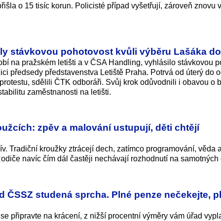
řišla o 15 tisíc korun. Policisté případ vyšetřují, zároveň znovu 
ily stávkovou pohotovost kvůli výběru Lašáka do
obí na pražském letišti a v ČSA Handling, vyhlásilo stávkovou 
ci předsedy představenstva Letiště Praha. Potrvá od úterý do o
rotestu, sdělili ČTK odboráři. Svůj krok odůvodnili i obavou o 
tabilitu zaměstnanosti na letišti.
užcích: zpěv a malování ustupují, děti chtějí
řív. Tradiční kroužky ztrácejí dech, zatímco programování, věda
odiče navíc čím dál častěji nechávají rozhodnutí na samotných 
d ČSSZ studená sprcha. Plné penze nečekejte, pl
e připravte na krácení, z nižší procentní výměry vám úřad vypl