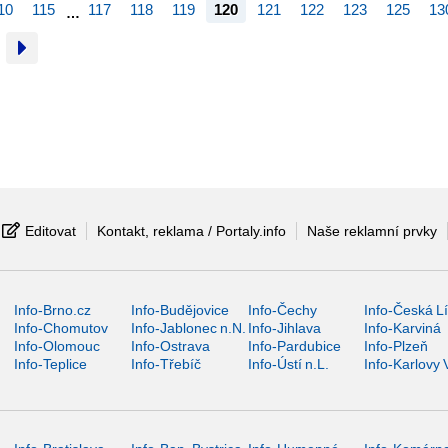
10
115
117
118
119
120
121
122
123
125
13
…
Editovat
Kontakt, reklama / Portaly.info
Naše reklamní prvky
Info-Brno.cz
Info-Budějovice
Info-Čechy
Info-Česká L
Info-Chomutov
Info-Jablonec n.N.
Info-Jihlava
Info-Karviná
Info-Olomouc
Info-Ostrava
Info-Pardubice
Info-Plzeň
Info-Teplice
Info-Třebíč
Info-Ústí n.L.
Info-Karlovy 