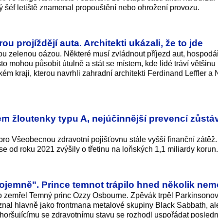
vý šéf letiště znamenal propouštění nebo ohrožení provozu.
ou projíždějí auta. Architekti ukázali, že to jde
ou zelenou oázou. Některé musí zvládnout příjezd aut, hospodá
to mohou působit útulně a stát se místem, kde lidé tráví většinu 
m kraji, kterou navrhli zahradní architekti Ferdinand Leffler a 
em žloutenky typu A, nejúčinnější prevencí zůstá
pro Všeobecnou zdravotní pojišťovnu stále vyšší finanční zátěž
se od roku 2021 zvýšily o třetinu na loňských 1,1 miliardy korun.
dojemně". Prince temnot trápilo hned několik nem
 co zemřel Temný princ Ozzy Osbourne. Zpěvák trpěl Parkinsono
znal hlavně jako frontmana metalové skupiny Black Sabbath, al
 zhoršujícímu se zdravotnímu stavu se rozhodl uspořádat posledn