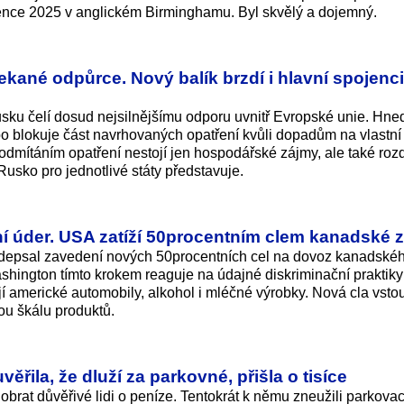
vence 2025 v anglickém Birminghamu. Byl skvělý a dojemný.
kané odpůrce. Nový balík brzdí i hlavní spojenci
usku čelí dosud nejsilnějšímu odporu uvnitř Evropské unie. Hne
o blokuje část navrhovaných opatření kvůli dopadům na vlastní
dmítáním opatření nestojí jen hospodářské zájmy, ale také rozd
usko pro jednotlivé státy představuje.
í úder. USA zatíží 50procentním clem kanadské 
depsal zavedení nových 50procentních cel na dovoz kanadskéh
ashington tímto krokem reaguje na údajné diskriminační praktik
 americké automobily, alkohol i mléčné výrobky. Nová cla vsto
ou škálu produktů.
ěřila, že dluží za parkovné, přišla o tisíce
obrat důvěřivé lidi o peníze. Tentokrát k němu zneužili parkovac