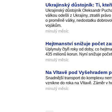
Ukrajinský důstojník: Ti, kteř
Ukrajinský důstojník Oleksandr Puchals
válkou odešli z Ukrajiny, ztratili prá
o proměně války, nedostatku dobrovoln
vojákům.
minulý měsíc
Hejtmanství snižuje počet za
Uplynuly čtyři roky od doby, co hejtma
435 milionů korun. Nyní snižuje poče
minulý měsíc
Na Vltavě pod Vyšehradem po
Snadnější transport do komplexu nem
vznikne do roka na Vltavě. Záměr v ho
minulý měsíc