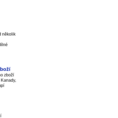
d několik
ílné
zboží
o zboží
y Kanady,
upí
í