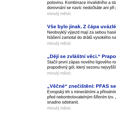
polovinu. Kombinace invalidního a s
dorovnání se navíc nedočkáte ani př
minulý měsíc
Vše bylo jinak. Z čápa uvázl
Neobvyklý výjezd mají za sebou hasič
hlášení zamotal do drátů vysokého napě
minulý měsíc
„Dějí se zvláštní věci.“ Pra
Stačil první zápas nového ligového ro
prapodivný gól, který sezonu nejvyšší
minulý měsíc
„Věčné“ znečištění: PFAS se
Evropský trh s minerálními a přírodn
před nekontrolovatelným šířením tzv. 
snadno odstranit.
minulý měsíc