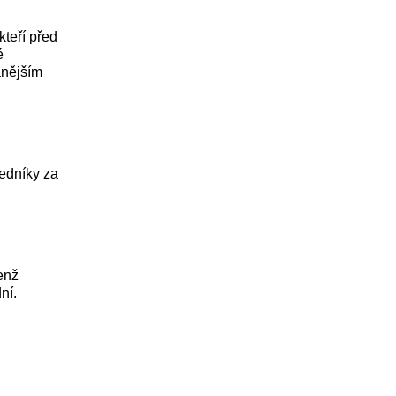
kteří před
é
anějším
ředníky za
enž
ní.