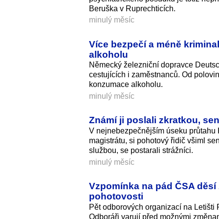
Beruška v Ruprechticích.
minulý měsíc
Více bezpečí a méně krimina
alkoholu
Německý železniční dopravce Deutsc
cestujících i zaměstnanců. Od polovi
konzumace alkoholu.
minulý měsíc
Známí ji poslali zkratkou, s
V nejnebezpečnějším úseku průtahu 
magistrátu, si pohotový řidič všiml s
službou, se postarali strážníci.
minulý měsíc
Vzpomínka na pád ČSA děsí z
pohotovosti
Pět odborových organizací na Letišti
Odboráři varují před možnými změnami 