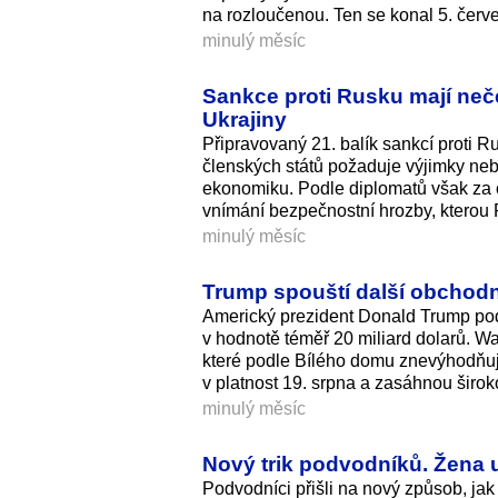
na rozloučenou. Ten se konal 5. čer
minulý měsíc
Sankce proti Rusku mají neče
Ukrajiny
Připravovaný 21. balík sankcí proti R
členských států požaduje výjimky neb
ekonomiku. Podle diplomatů však za o
vnímání bezpečnostní hrozby, kterou R
minulý měsíc
Trump spouští další obchodn
Americký prezident Donald Trump po
v hodnotě téměř 20 miliard dolarů. W
které podle Bílého domu znevýhodňují
v platnost 19. srpna a zasáhnou širok
minulý měsíc
Nový trik podvodníků. Žena uv
Podvodníci přišli na nový způsob, jak 