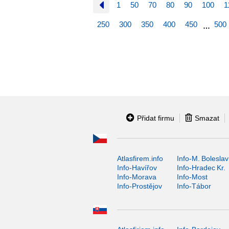
1
50
70
80
90
100
1
250
300
350
400
450
500
…
Přidat firmu
Smazat
Atlasfirem.info
Info-M. Boleslav
Info-Havířov
Info-Hradec Kr.
Info-Morava
Info-Most
Info-Prostějov
Info-Tábor