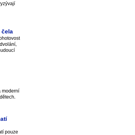
vyzývají
 čela
pohotovost
dvolání,
budoucí
 a moderní
dětech.
atí
atí pouze