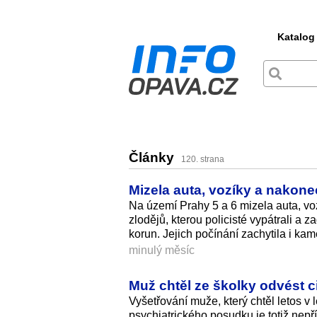
Katalog
Články
120. strana
Mizela auta, vozíky a nakonec
Na území Prahy 5 a 6 mizela auta, voz
zlodějů, kterou policisté vypátrali a 
korun. Jejich počínání zachytila i kam
minulý měsíc
Muž chtěl ze školky odvést ci
Vyšetřování muže, který chtěl letos v 
psychiatrického posudku je totiž nepří