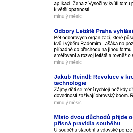
aplikaci. Žena z Vysočiny kvůli tomu p
k větší opatrnosti.
minulý měsíc
Odbory Letiště Praha vyhlás
Pět odborových organizací, které půs
kvůli výběru Radomíra Lašáka na pozi
případně do přechodu na jinou formu p
směřování a rozvoj letiště a rovněž o s
minulý měsíc
Jakub Reindl: Revoluce v kro
technologie
Zájmy dětí se mění rychleji než kdy d
dovednosti zažívají obrovský boom. R
minulý měsíc
Místo dvou důchodů přijde o
přísná pravidla souběhu
U souběhu starobní a vdovské penze s