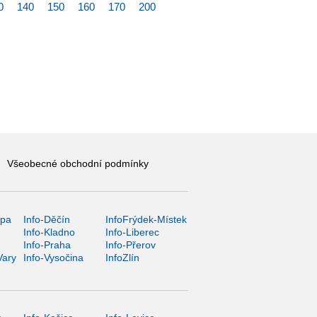
0
140
150
160
170
200
Všeobecné obchodní podmínky
ípa
Info-Děčín
InfoFrýdek-Místek
Info-Kladno
Info-Liberec
Info-Praha
Info-Přerov
Vary
Info-Vysočina
InfoZlín