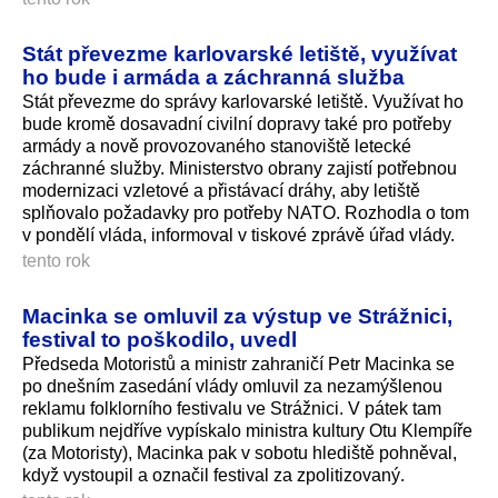
Stát převezme karlovarské letiště, využívat
ho bude i armáda a záchranná služba
Stát převezme do správy karlovarské letiště. Využívat ho
bude kromě dosavadní civilní dopravy také pro potřeby
armády a nově provozovaného stanoviště letecké
záchranné služby. Ministerstvo obrany zajistí potřebnou
modernizaci vzletové a přistávací dráhy, aby letiště
splňovalo požadavky pro potřeby NATO. Rozhodla o tom
v pondělí vláda, informoval v tiskové zprávě úřad vlády.
tento rok
Macinka se omluvil za výstup ve Strážnici,
festival to poškodilo, uvedl
Předseda Motoristů a ministr zahraničí Petr Macinka se
po dnešním zasedání vlády omluvil za nezamýšlenou
reklamu folklorního festivalu ve Strážnici. V pátek tam
publikum nejdříve vypískalo ministra kultury Otu Klempíře
(za Motoristy), Macinka pak v sobotu hlediště pohněval,
když vystoupil a označil festival za zpolitizovaný.