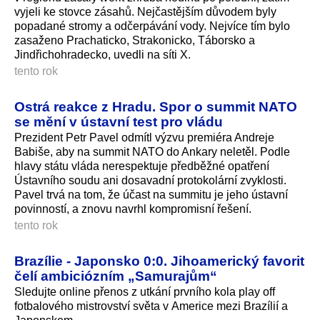
vyjeli ke stovce zásahů. Nejčastějším důvodem byly
popadané stromy a odčerpávání vody. Nejvíce tím bylo
zasaženo Prachaticko, Strakonicko, Táborsko a
Jindřichohradecko, uvedli na síti X.
tento rok
Ostrá reakce z Hradu. Spor o summit NATO
se mění v ústavní test pro vládu
Prezident Petr Pavel odmítl výzvu premiéra Andreje
Babiše, aby na summit NATO do Ankary neletěl. Podle
hlavy státu vláda nerespektuje předběžné opatření
Ústavního soudu ani dosavadní protokolární zvyklosti.
Pavel trvá na tom, že účast na summitu je jeho ústavní
povinností, a znovu navrhl kompromisní řešení.
tento rok
Brazílie - Japonsko 0:0. Jihoamerický favorit
čelí ambiciózním „Samurajům“
Sledujte online přenos z utkání prvního kola play off
fotbalového mistrovství světa v Americe mezi Brazílií a