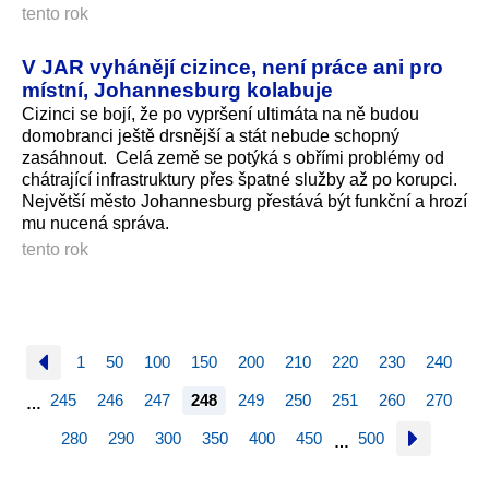
tento rok
V JAR vyhánějí cizince, není práce ani pro
místní, Johannesburg kolabuje
Cizinci se bojí, že po vypršení ultimáta na ně budou
domobranci ještě drsnější a stát nebude schopný
zasáhnout. Celá země se potýká s obřími problémy od
chátrající infrastruktury přes špatné služby až po korupci.
Největší město Johannesburg přestává být funkční a hrozí
mu nucená správa.
tento rok
1
50
100
150
200
210
220
230
240
245
246
247
248
249
250
251
260
270
…
280
290
300
350
400
450
500
…