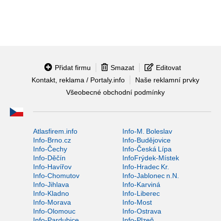
Přidat firmu
Smazat
Editovat
Kontakt, reklama / Portaly.info
Naše reklamní prvky
Všeobecné obchodní podmínky
Atlasfirem.info
Info-M. Boleslav
Info-Brno.cz
Info-Budějovice
Info-Čechy
Info-Česká Lípa
Info-Děčín
InfoFrýdek-Místek
Info-Havířov
Info-Hradec Kr.
Info-Chomutov
Info-Jablonec n.N.
Info-Jihlava
Info-Karviná
Info-Kladno
Info-Liberec
Info-Morava
Info-Most
Info-Olomouc
Info-Ostrava
Info-Pardubice
Info-Plzeň