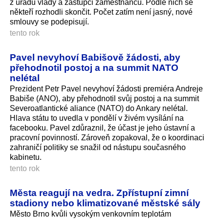
z úřadu vlády a zástupci zaměstnanců. Podle nich se
někteří rozhodli skončit. Počet zatím není jasný, nové
smlouvy se podepisují.
tento rok
Pavel nevyhoví Babišově žádosti, aby
přehodnotil postoj a na summit NATO
nelétal
Prezident Petr Pavel nevyhoví žádosti premiéra Andreje
Babiše (ANO), aby přehodnotil svůj postoj a na summit
Severoatlantické aliance (NATO) do Ankary nelétal.
Hlava státu to uvedla v pondělí v živém vysílání na
facebooku. Pavel zdůraznil, že účast je jeho ústavní a
pracovní povinností. Zároveň zopakoval, že o koordinaci
zahraničí politiky se snažil od nástupu současného
kabinetu.
tento rok
Města reagují na vedra. Zpřístupní zimní
stadiony nebo klimatizované městské sály
Město Brno kvůli vysokým venkovním teplotám