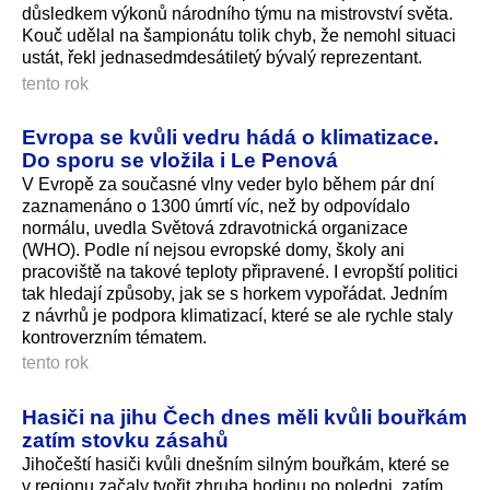
důsledkem výkonů národního týmu na mistrovství světa.
Kouč udělal na šampionátu tolik chyb, že nemohl situaci
ustát, řekl jednasedmdesátiletý bývalý reprezentant.
tento rok
Evropa se kvůli vedru hádá o klimatizace.
Do sporu se vložila i Le Penová
V Evropě za současné vlny veder bylo během pár dní
zaznamenáno o 1300 úmrtí víc, než by odpovídalo
normálu, uvedla Světová zdravotnická organizace
(WHO). Podle ní nejsou evropské domy, školy ani
pracoviště na takové teploty připravené. I evropští politici
tak hledají způsoby, jak se s horkem vypořádat. Jedním
z návrhů je podpora klimatizací, které se ale rychle staly
kontroverzním tématem.
tento rok
Hasiči na jihu Čech dnes měli kvůli bouřkám
zatím stovku zásahů
Jihočeští hasiči kvůli dnešním silným bouřkám, které se
v regionu začaly tvořit zhruba hodinu po poledni, zatím