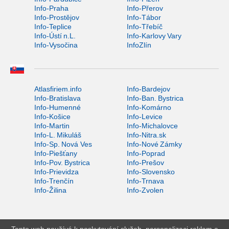
Info-Praha
Info-Přerov
Info-Prostějov
Info-Tábor
Info-Teplice
Info-Třebíč
Info-Ústí n.L.
Info-Karlovy Vary
Info-Vysočina
InfoZlín
Atlasfiriem.info
Info-Bardejov
Info-Bratislava
Info-Ban. Bystrica
Info-Humenné
Info-Komárno
Info-Košice
Info-Levice
Info-Martin
Info-Michalovce
Info-L. Mikuláš
Info-Nitra.sk
Info-Sp. Nová Ves
Info-Nové Zámky
Info-Piešťany
Info-Poprad
Info-Pov. Bystrica
Info-Prešov
Info-Prievidza
Info-Slovensko
Info-Trenčín
Info-Trnava
Info-Žilina
Info-Zvolen