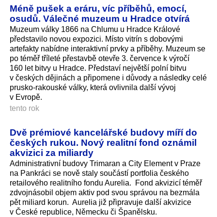
Méně pušek a eráru, víc příběhů, emocí,
osudů. Válečné muzeum u Hradce otvírá
Muzeum války 1866 na Chlumu u Hradce Králové
představilo novou expozici. Místo vitrín s dobovými
artefakty nabídne interaktivní prvky a příběhy. Muzeum se
po téměř tříleté přestavbě otevře 3. července k výročí
160 let bitvy u Hradce. Představí největší polní bitvu
v českých dějinách a připomene i důvody a následky celé
prusko-rakouské války, která ovlivnila další vývoj
v Evropě.
tento rok
Dvě prémiové kancelářské budovy míří do
českých rukou. Nový realitní fond oznámil
akvizici za miliardy
Administrativní budovy Trimaran a City Element v Praze
na Pankráci se nově staly součástí portfolia českého
retailového realitního fondu Aurelia. Fond akvizicí téměř
zdvojnásobil objem aktiv pod svou správou na bezmála
pět miliard korun. Aurelia již připravuje další akvizice
v České republice, Německu či Španělsku.