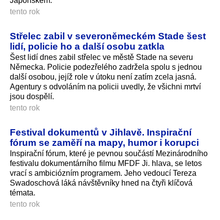
Japonskem.
tento rok
Střelec zabil v severoněmeckém Stade šest
lidí, policie ho a další osobu zatkla
Šest lidí dnes zabil střelec ve městě Stade na severu
Německa. Policie podezřelého zadržela spolu s jednou
další osobou, jejíž role v útoku není zatím zcela jasná.
Agentury s odvoláním na policii uvedly, že všichni mrtví
jsou dospělí.
tento rok
Festival dokumentů v Jihlavě. Inspirační
fórum se zaměří na mapy, humor i korupci
Inspirační fórum, které je pevnou součástí Mezinárodního
festivalu dokumentárního filmu MFDF Ji. hlava, se letos
vrací s ambiciózním programem. Jeho vedoucí Tereza
Swadoschová láká návštěvníky hned na čtyři klíčová
témata.
tento rok