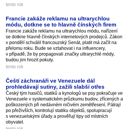
tento rok
Francie zakáže reklamu na ultrarychlou
módu, dotkne se to hlavně čínských firem
Francie zakáže reklamu na ultrarychlou módu, nařízení
se dotkne hlavně čínských internetových prodejců. Zákon
v pondělí schválil francouzský Senát, platit má začít na
přelomu roku. Bude se vztahovat i na influencery,
v případě, že by propagovali značky ultrarychlé módy,
budou jim hrozit pokuty.
tento rok
Čeští záchranáři ve Venezuele dál
prohledávají sutiny, zažili slabší otřes
Český tým hasičů, statiků a kynologů se psy pokračuje ve
Venezuele v systematickém průzkumu budov, zřícených a
poškozených při nedávném ničivém zemětřesení. Pátrají
po přeživších, kontrolují statiku objektů, spolupracují
s venezuelskými úřady a prověřují tipy od místních
obyvatel.
tento rok