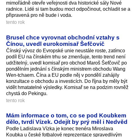
mimořádně otevře veřejnosti dva historické sály Nové
radnice. Lidé si tam budou moct odpočinout, ochladit se a
připravená pro ně bude i voda.
tento rok
Brusel chce vyrovnat obchodní vztahy s
Čínou, uvedl eurokomisař Šefčovič
Čínský vývoz do Evropské unie neustále roste, zatímco
podíl EU na čínském trhu se zmenšuje, tento trend není
udržitelný, uvedl komisař pro obchod Maroš Šefčovič po
pondělním jednání s čínským ministrem obchodu Wang
Wen-tchaem. Čína a EU podle něj v pondělí zahájily
konzultace o obchodu a investicích. Do října by měly být
vidět hmatatelné výsledky. Komisař se na podzim rovněž
chystá do Pekingu.
tento rok
Mám informace o tom, co se pod Koubkem
dělo, tvrdí Vízek. Odejít by prý měl i Nedvěd
Podle Ladislava Vízka je konec trenéra Miroslava
Koubka u české fotbalové reprezentace spravedlivým