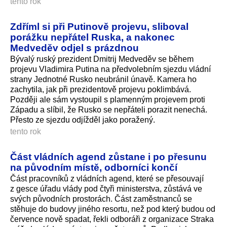
tento rok
Zdříml si při Putinově projevu, sliboval
porážku nepřátel Ruska, a nakonec
Medveděv odjel s prázdnou
Bývalý ruský prezident Dmitrij Medveděv se během
projevu Vladimira Putina na předvolebním sjezdu vládní
strany Jednotné Rusko neubránil únavě. Kamera ho
zachytila, jak při prezidentově projevu poklimbává.
Později ale sám vystoupil s plamenným projevem proti
Západu a slíbil, že Rusko se nepřáteli porazit nenechá.
Přesto ze sjezdu odjížděl jako poražený.
tento rok
Část vládních agend zůstane i po přesunu
na původním místě, odborníci končí
Část pracovníků z vládních agend, které se přesouvají
z gesce úřadu vlády pod čtyři ministerstva, zůstává ve
svých původních prostorách. Část zaměstnanců se
stěhuje do budovy jiného resortu, než pod který budou od
července nově spadat, řekli odboráři z organizace Straka