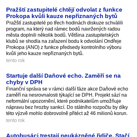
Pražští zastupitelé chtějí odvolat z funkce
Prokopa kvůli kauze nepřiznaných bytů
Pražští zastupitelé po třech hodinách diskuze schválili
program, na který nad rámec bodů navržených radou
města doplnili několik bodů. Většina zastupitelských
klubů se shodla na zařazení bodu k odvolání Ondřeje
Prokopa (ANO) z funkce předsedy kontrolního výboru
kvůli jeho kauze nepřiznaných bytů.
tento rok
Startuje další Daňové echo. Zaměří se na
chyby v DPH
Finanční správa se v rámci další fáze akce Daňové echo
zaměří na nesrovnalosti týkající se DPH. Projekt sází na
neformální upozornění, které podnikatelům umožňuje
nápravu bez hrozby sankcí. Do státního rozpočtu by díky
této výzvě mohlo dobrovolně přitéct až 46 milionů korun.
tento rok
Autobusáci trestají neukázněné řidiče. Stačí