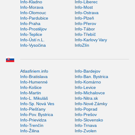
Info-Kladno
Info-Liberec
Info-Morava
Info-Most
Info-Olomouc
Info-Ostrava
Info-Pardubice
Info-Plzeň
Info-Praha
Info-Přerov
Info-Prostějov
Info-Tábor
Info-Teplice
Info-Třebíč
Info-Ústí n.L.
Info-Karlovy Vary
Info-Vysočina
InfoZlín
Atlasfiriem.info
Info-Bardejov
Info-Bratislava
Info-Ban. Bystrica
Info-Humenné
Info-Komárno
Info-Košice
Info-Levice
Info-Martin
Info-Michalovce
Info-L. Mikuláš
Info-Nitra.sk
Info-Sp. Nová Ves
Info-Nové Zámky
Info-Piešťany
Info-Poprad
Info-Pov. Bystrica
Info-Prešov
Info-Prievidza
Info-Slovensko
Info-Trenčín
Info-Trnava
Info-Žilina
Info-Zvolen