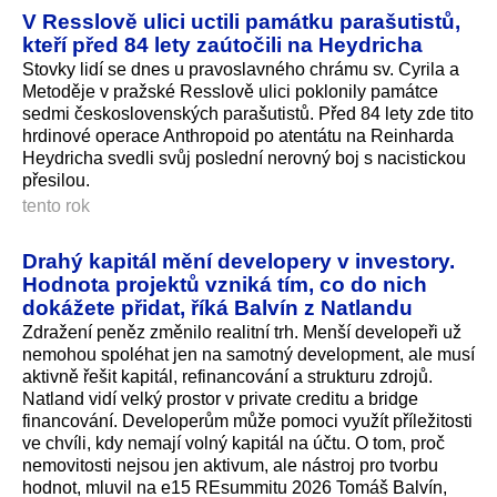
V Resslově ulici uctili památku parašutistů,
kteří před 84 lety zaútočili na Heydricha
Stovky lidí se dnes u pravoslavného chrámu sv. Cyrila a
Metoděje v pražské Resslově ulici poklonily památce
sedmi československých parašutistů. Před 84 lety zde tito
hrdinové operace Anthropoid po atentátu na Reinharda
Heydricha svedli svůj poslední nerovný boj s nacistickou
přesilou.
tento rok
Drahý kapitál mění developery v investory.
Hodnota projektů vzniká tím, co do nich
dokážete přidat, říká Balvín z Natlandu
Zdražení peněz změnilo realitní trh. Menší developeři už
nemohou spoléhat jen na samotný development, ale musí
aktivně řešit kapitál, refinancování a strukturu zdrojů.
Natland vidí velký prostor v private creditu a bridge
financování. Developerům může pomoci využít příležitosti
ve chvíli, kdy nemají volný kapitál na účtu. O tom, proč
nemovitosti nejsou jen aktivum, ale nástroj pro tvorbu
hodnot, mluvil na e15 REsummitu 2026 Tomáš Balvín,