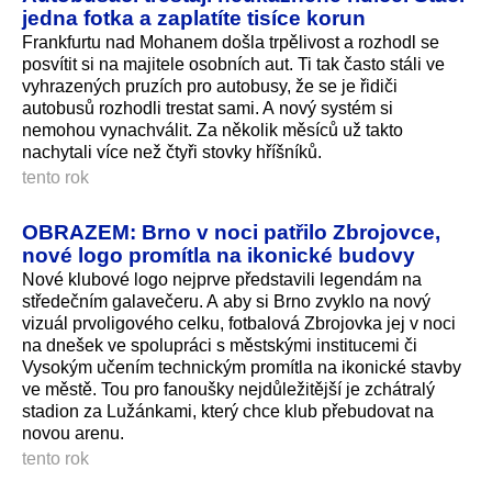
jedna fotka a zaplatíte tisíce korun
Frankfurtu nad Mohanem došla trpělivost a rozhodl se
posvítit si na majitele osobních aut. Ti tak často stáli ve
vyhrazených pruzích pro autobusy, že se je řidiči
autobusů rozhodli trestat sami. A nový systém si
nemohou vynachválit. Za několik měsíců už takto
nachytali více než čtyři stovky hříšníků.
tento rok
OBRAZEM: Brno v noci patřilo Zbrojovce,
nové logo promítla na ikonické budovy
Nové klubové logo nejprve představili legendám na
středečním galavečeru. A aby si Brno zvyklo na nový
vizuál prvoligového celku, fotbalová Zbrojovka jej v noci
na dnešek ve spolupráci s městskými institucemi či
Vysokým učením technickým promítla na ikonické stavby
ve městě. Tou pro fanoušky nejdůležitější je zchátralý
stadion za Lužánkami, který chce klub přebudovat na
novou arenu.
tento rok