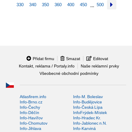
330
340
350
360
400
450
500
…
Přidat firmu
Smazat
Editovat
Kontakt, reklama / Portaly.info
Naše reklamní prvky
Všeobecné obchodní podmínky
Atlasfirem.info
Info-M. Boleslav
Info-Brno.cz
Info-Budějovice
Info-Čechy
Info-Česká Lípa
Info-Děčín
InfoFrýdek-Místek
Info-Havířov
Info-Hradec Kr.
Info-Chomutov
Info-Jablonec n.N.
Info-Jihlava
Info-Karviná