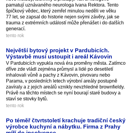
pamatují uznávaného neurologa Ivana Rektora. Tento
špičkový vědec, který zemřel minulou neděli ve věku
77 let, se zapsal do historie nejen svými závěry, jak se
trauma z extrémních událostí může přenášet i do dalších
generací.
tento rok
Největší bytový projekt v Pardubicích.
Výstavbě musí ustoupit i areál Kávovin
V Pardubicích vypukla nová éra proměny města. Zatímco
dříve zde vládl zejména průmysl a lidé po desetiletí
inhalovali vůně a pachy z Kávovin, pivovaru nebo
Parama, v posledních letech výrobní areály postupně
zavíraly a z jejich areálů vznikly nevzhledné brownfieldy.
Právě na těchto místech se nyní bourají staré budovy a
staví se stovky bytů.
tento rok
Po téměř čtvrtstoletí krachuje tradiční český
výrobce kuchyní a nábytku. Firma z Prahy
míří do insolvence