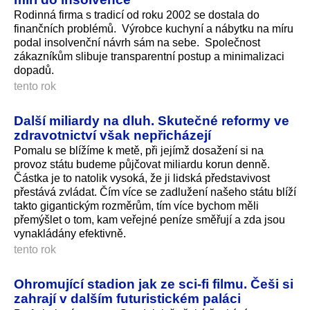
Rodinná firma s tradicí od roku 2002 se dostala do
finančních problémů. Výrobce kuchyní a nábytku na míru
podal insolvenční návrh sám na sebe. Společnost
zákazníkům slibuje transparentní postup a minimalizaci
dopadů.
tento rok
Další miliardy na dluh. Skutečné reformy ve
zdravotnictví však nepřicházejí
Pomalu se blížíme k metě, při jejímž dosažení si na
provoz státu budeme půjčovat miliardu korun denně.
Částka je to natolik vysoká, že ji lidská představivost
přestává zvládat. Čím více se zadlužení našeho státu blíží
takto gigantickým rozměrům, tím více bychom měli
přemýšlet o tom, kam veřejné peníze směřují a zda jsou
vynakládány efektivně.
tento rok
Ohromující stadion jak ze sci-fi filmu. Češi si
zahrají v dalším futuristickém paláci