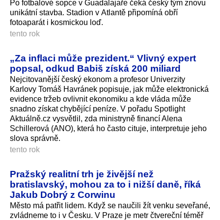
Po fotbalové sopce v Guadalajaře čeká český tým znovu
unikátní stavba. Stadion v Atlantě připomíná obří
fotoaparát i kosmickou loď.
tento rok
„Za inflaci může prezident.“ Vlivný expert
popsal, odkud Babiš získá 200 miliard
Nejcitovanější český ekonom a profesor Univerzity
Karlovy Tomáš Havránek popisuje, jak může elektronická
evidence tržeb ovlivnit ekonomiku a kde vláda může
snadno získat chybějící peníze. V pořadu Spotlight
Aktuálně.cz vysvětlil, zda ministryně financí Alena
Schillerová (ANO), která ho často cituje, interpretuje jeho
slova správně.
tento rok
Pražský realitní trh je živější než
bratislavský, mohou za to i nižší daně, říká
Jakub Dobrý z Corwinu
Město má patřit lidem. Když se naučili žít venku seveřané,
zvládneme to i v Česku. V Praze je metr čtvereční téměř