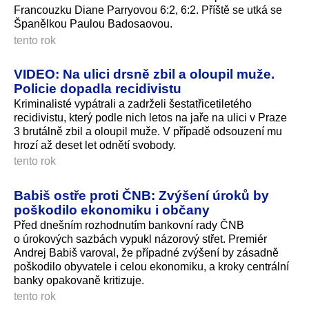
Francouzku Diane Parryovou 6:2, 6:2. Příště se utká se
Španělkou Paulou Badosaovou.
tento rok
VIDEO: Na ulici drsně zbil a oloupil muže.
Policie dopadla recidivistu
Kriminalisté vypátrali a zadrželi šestatřicetiletého
recidivistu, který podle nich letos na jaře na ulici v Praze
3 brutálně zbil a oloupil muže. V případě odsouzení mu
hrozí až deset let odnětí svobody.
tento rok
Babiš ostře proti ČNB: Zvýšení úroků by
poškodilo ekonomiku i občany
Před dnešním rozhodnutím bankovní rady ČNB
o úrokových sazbách vypukl názorový střet. Premiér
Andrej Babiš varoval, že případné zvýšení by zásadně
poškodilo obyvatele i celou ekonomiku, a kroky centrální
banky opakovaně kritizuje.
tento rok