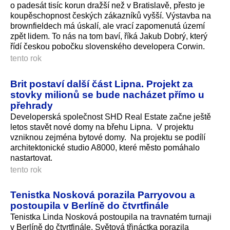
o padesát tisíc korun dražší než v Bratislavě, přesto je
koupěschopnost českých zákazníků vyšší. Výstavba na
brownfieldech má úskalí, ale vrací zapomenutá území
zpět lidem. To nás na tom baví, říká Jakub Dobrý, který
řídí českou pobočku slovenského developera Corwin.
tento rok
Brit postaví další část Lipna. Projekt za
stovky milionů se bude nacházet přímo u
přehrady
Developerská společnost SHD Real Estate začne ještě
letos stavět nové domy na břehu Lipna. V projektu
vzniknou zejména bytové domy. Na projektu se podílí
architektonické studio A8000, které město pomáhalo
nastartovat.
tento rok
Tenistka Nosková porazila Parryovou a
postoupila v Berlíně do čtvrtfinále
Tenistka Linda Nosková postoupila na travnatém turnaji
v Berlíně do čtvrtfinále. Světová třináctka porazila