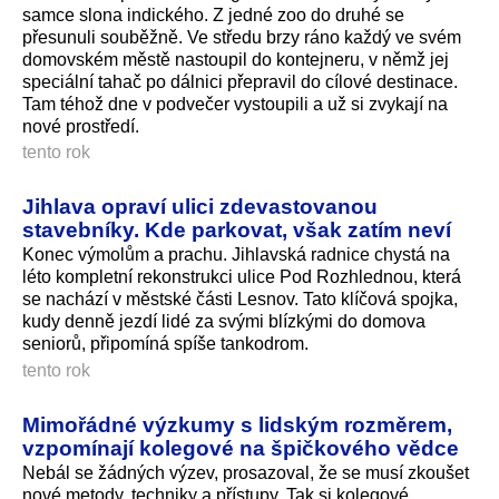
samce slona indického. Z jedné zoo do druhé se
přesunuli souběžně. Ve středu brzy ráno každý ve svém
domovském městě nastoupil do kontejneru, v němž jej
speciální tahač po dálnici přepravil do cílové destinace.
Tam téhož dne v podvečer vystoupili a už si zvykají na
nové prostředí.
tento rok
Jihlava opraví ulici zdevastovanou
stavebníky. Kde parkovat, však zatím neví
Konec výmolům a prachu. Jihlavská radnice chystá na
léto kompletní rekonstrukci ulice Pod Rozhlednou, která
se nachází v městské části Lesnov. Tato klíčová spojka,
kudy denně jezdí lidé za svými blízkými do domova
seniorů, připomíná spíše tankodrom.
tento rok
Mimořádné výzkumy s lidským rozměrem,
vzpomínají kolegové na špičkového vědce
Nebál se žádných výzev, prosazoval, že se musí zkoušet
nové metody, techniky a přístupy. Tak si kolegové