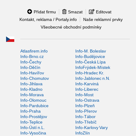
Přidat firmu
Smazat
Editovat
Kontakt, reklama / Portaly.info
Naše reklamní prvky
Všeobecné obchodní podmínky
Atlasfirem.info
Info-M. Boleslav
Info-Brno.cz
Info-Budějovice
Info-Čechy
Info-Česká Lípa
Info-Děčín
InfoFrýdek-Místek
Info-Havířov
Info-Hradec Kr.
Info-Chomutov
Info-Jablonec n.N.
Info-Jihlava
Info-Karviná
Info-Kladno
Info-Liberec
Info-Morava
Info-Most
Info-Olomouc
Info-Ostrava
Info-Pardubice
Info-Plzeň
Info-Praha
Info-Přerov
Info-Prostějov
Info-Tábor
Info-Teplice
Info-Třebíč
Info-Ústí n.L.
Info-Karlovy Vary
Info-Vysočina
InfoZlín