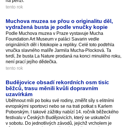
na penzi.
tento rok
Muchova muzea se přou o originalitu děl,
vydražená busta je podle vnučky kopie
Podle Muchova muzea v Praze vystavuje Mucha
Foundation Art Museum v paláci Savarin vedle
originálních děl i fotokopie a repliky. Celé toto podtrhla
vnučka slavného malíře Jarmila Mucha-Plocková. Ta
tvrdí, že busta La Nature prodaná na konci minulého roku,
není prací jejího dědečka.
tento rok
Budějovice obsadí rekordních osm tisíc
běžců, trasu měnili kvůli dopravním
uzavírkám
Uběhnout míli po boku své rodiny, změřit síly s elitními
evropskými sportovci nebo se na trati potkat s Karlem
Poborským. I takové zážitky nabízí 14. ročník běžeckého
festivalu v Českých Budějovicích, který se uskuteční
v sobotu. Do jednotlivých závodů, jejichž vrcholem je