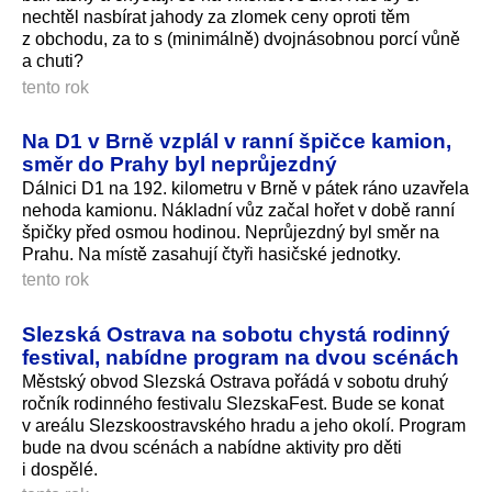
nechtěl nasbírat jahody za zlomek ceny oproti těm
z obchodu, za to s (minimálně) dvojnásobnou porcí vůně
a chuti?
tento rok
Na D1 v Brně vzplál v ranní špičce kamion,
směr do Prahy byl neprůjezdný
Dálnici D1 na 192. kilometru v Brně v pátek ráno uzavřela
nehoda kamionu. Nákladní vůz začal hořet v době ranní
špičky před osmou hodinou. Neprůjezdný byl směr na
Prahu. Na místě zasahují čtyři hasičské jednotky.
tento rok
Slezská Ostrava na sobotu chystá rodinný
festival, nabídne program na dvou scénách
Městský obvod Slezská Ostrava pořádá v sobotu druhý
ročník rodinného festivalu SlezskaFest. Bude se konat
v areálu Slezskoostravského hradu a jeho okolí. Program
bude na dvou scénách a nabídne aktivity pro děti
i dospělé.