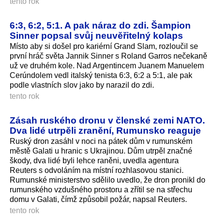
tento rok
6:3, 6:2, 5:1. A pak náraz do zdi. Šampion
Sinner popsal svůj neuvěřitelný kolaps
Místo aby si došel pro kariérní Grand Slam, rozloučil se
první hráč světa Jannik Sinner s Roland Garros nečekaně
už ve druhém kole. Nad Argentincem Juanem Manuelem
Cerúndolem vedl italský tenista 6:3, 6:2 a 5:1, ale pak
podle vlastních slov jako by narazil do zdi.
tento rok
Zásah ruského dronu v členské zemi NATO.
Dva lidé utrpěli zranění, Rumunsko reaguje
Ruský dron zasáhl v noci na pátek dům v rumunském
městě Galati u hranic s Ukrajinou. Dům utrpěl značné
škody, dva lidé byli lehce raněni, uvedla agentura
Reuters s odvoláním na místní rozhlasovou stanici.
Rumunské ministerstvo sdělilo uvedlo, že dron pronikl do
rumunského vzdušného prostoru a zřítil se na střechu
domu v Galati, čímž způsobil požár, napsal Reuters.
tento rok