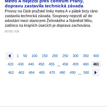
Metro A nejezdí přes centrum Prahy,
dopravu zastavila technická závada
Provoz na části pražské linky metra A v pátek brzy ráno
zastavila technická závada. Soupravy nejezdí až do
odvolání mezi stanicemi Želivského a Náměstí Míru,
zatímco na krajních úsecích je doprava zachována.
tento rok
1
50
100
150
200
250
300
350
400
420
430
440
450
455
458
459
460
461
…
462
463
464
465
470
480
490
500
…