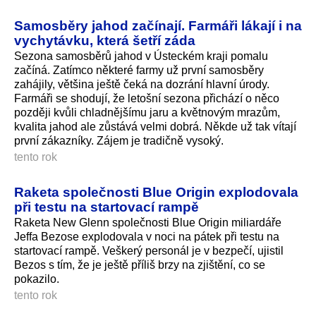
Samosběry jahod začínají. Farmáři lákají i na
vychytávku, která šetří záda
Sezona samosběrů jahod v Ústeckém kraji pomalu
začíná. Zatímco některé farmy už první samosběry
zahájily, většina ještě čeká na dozrání hlavní úrody.
Farmáři se shodují, že letošní sezona přichází o něco
později kvůli chladnějšímu jaru a květnovým mrazům,
kvalita jahod ale zůstává velmi dobrá. Někde už tak vítají
první zákazníky. Zájem je tradičně vysoký.
tento rok
Raketa společnosti Blue Origin explodovala
při testu na startovací rampě
Raketa New Glenn společnosti Blue Origin miliardáře
Jeffa Bezose explodovala v noci na pátek při testu na
startovací rampě. Veškerý personál je v bezpečí, ujistil
Bezos s tím, že je ještě příliš brzy na zjištění, co se
pokazilo.
tento rok