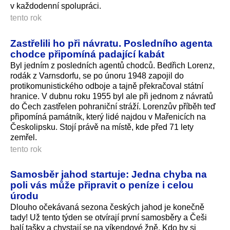
v každodenní spolupráci.
tento rok
Zastřelili ho při návratu. Posledního agenta
chodce připomíná padající kabát
Byl jedním z posledních agentů chodců. Bedřich Lorenz,
rodák z Varnsdorfu, se po únoru 1948 zapojil do
protikomunistického odboje a tajně překračoval státní
hranice. V dubnu roku 1955 byl ale při jednom z návratů
do Čech zastřelen pohraniční stráží. Lorenzův příběh teď
připomíná památník, který lidé najdou v Mařenicích na
Českolipsku. Stojí právě na místě, kde před 71 lety
zemřel.
tento rok
Samosběr jahod startuje: Jedna chyba na
poli vás může připravit o peníze i celou
úrodu
Dlouho očekávaná sezona českých jahod je konečně
tady! Už tento týden se otvírají první samosběry a Češi
balí tašky a chystají se na víkendové žně. Kdo by si