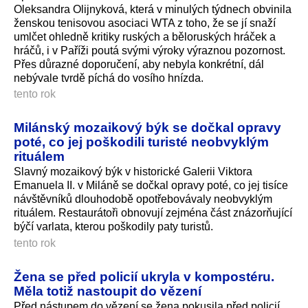
Oleksandra Olijnyková, která v minulých týdnech obvinila
ženskou tenisovou asociaci WTA z toho, že se jí snaží
umlčet ohledně kritiky ruských a běloruských hráček a
hráčů, i v Paříži poutá svými výroky výraznou pozornost.
Přes důrazné doporučení, aby nebyla konkrétní, dál
nebývale tvrdě píchá do vosího hnízda.
tento rok
Milánský mozaikový býk se dočkal opravy
poté, co jej poškodili turisté neobvyklým
rituálem
Slavný mozaikový býk v historické Galerii Viktora
Emanuela II. v Miláně se dočkal opravy poté, co jej tisíce
návštěvníků dlouhodobě opotřebovávaly neobvyklým
rituálem. Restaurátoři obnovují zejména část znázorňující
býčí varlata, kterou poškodily paty turistů.
tento rok
Žena se před policií ukryla v kompostéru.
Měla totiž nastoupit do vězení
Před nástupem do vězení se žena pokusila před policií