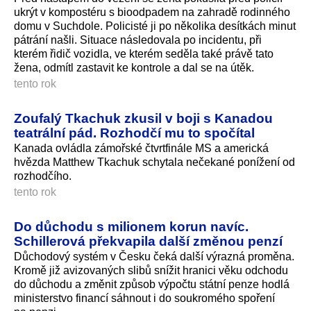
ukrýt v kompostéru s bioodpadem na zahradě rodinného
domu v Suchdole. Policisté ji po několika desítkách minut
pátrání našli. Situace následovala po incidentu, při
kterém řidič vozidla, ve kterém seděla také právě tato
žena, odmítl zastavit ke kontrole a dal se na útěk.
tento rok
Zoufalý Tkachuk zkusil v boji s Kanadou
teatrální pád. Rozhodčí mu to spočítal
Kanada ovládla zámořské čtvrtfinále MS a americká
hvězda Matthew Tkachuk schytala nečekané ponížení od
rozhodčího.
tento rok
Do důchodu s milionem korun navíc.
Schillerová překvapila další změnou penzí
Důchodový systém v Česku čeká další výrazná proměna.
Kromě již avizovaných slibů snížit hranici věku odchodu
do důchodu a změnit způsob výpočtu státní penze hodlá
ministerstvo financí sáhnout i do soukromého spoření