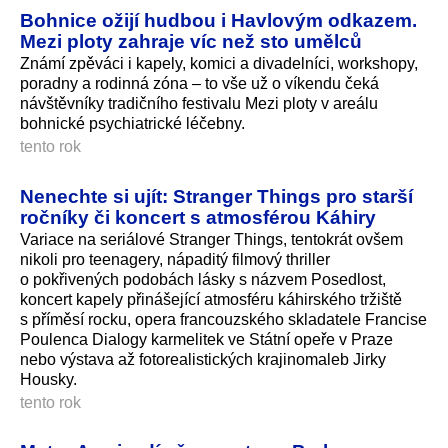
Bohnice ožijí hudbou i Havlovým odkazem.
Mezi ploty zahraje víc než sto umělců
Známí zpěváci i kapely, komici a divadelníci, workshopy,
poradny a rodinná zóna – to vše už o víkendu čeká
návštěvníky tradičního festivalu Mezi ploty v areálu
bohnické psychiatrické léčebny.
tento rok
Nenechte si ujít: Stranger Things pro starší
ročníky či koncert s atmosférou Káhiry
Variace na seriálové Stranger Things, tentokrát ovšem
nikoli pro teenagery, nápaditý filmový thriller
o pokřivených podobách lásky s názvem Posedlost,
koncert kapely přinášející atmosféru káhirského tržiště
s příměsí rocku, opera francouzského skladatele Francise
Poulenca Dialogy karmelitek ve Státní opeře v Praze
nebo výstava až fotorealistických krajinomaleb Jirky
Housky.
tento rok