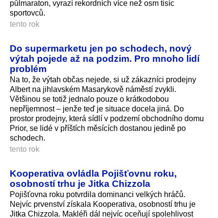
půlmaraton, vyrazí rekordních více než osm tisíc
sportovců.
tento rok
Do supermarketu jen po schodech, nový
výtah pojede až na podzim. Pro mnoho lidí
problém
Na to, že výtah občas nejede, si už zákazníci prodejny
Albert na jihlavském Masarykově náměstí zvykli.
Většinou se totiž jednalo pouze o krátkodobou
nepříjemnost – jenže teď je situace docela jiná. Do
prostor prodejny, která sídlí v podzemí obchodního domu
Prior, se lidé v příštích měsících dostanou jedině po
schodech.
tento rok
Kooperativa ovládla Pojišťovnu roku,
osobností trhu je Jitka Chizzola
Pojišťovna roku potvrdila dominanci velkých hráčů.
Nejvíc prvenství získala Kooperativa, osobností trhu je
Jitka Chizzola. Makléři dál nejvíc oceňují spolehlivost