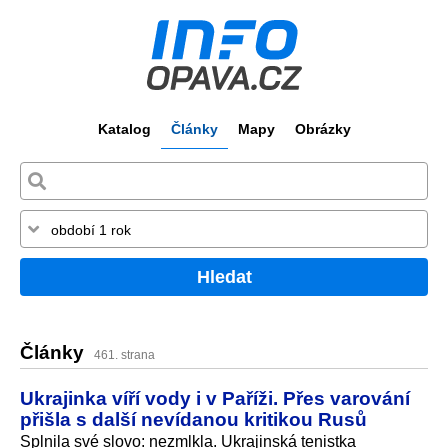
Katalog
Články
Mapy
Obrázky
Hledat
Články
461. strana
Ukrajinka víří vody i v Paříži. Přes varování
přišla s další nevídanou kritikou Rusů
Splnila své slovo: nezmlkla. Ukrajinská tenistka