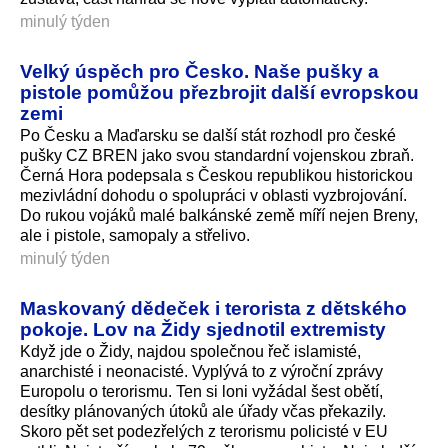
minulý týden
Velký úspěch pro Česko. Naše pušky a
pistole pomůžou přezbrojit další evropskou
zemi
Po Česku a Maďarsku se další stát rozhodl pro české
pušky CZ BREN jako svou standardní vojenskou zbraň.
Černá Hora podepsala s Českou republikou historickou
mezivládní dohodu o spolupráci v oblasti vyzbrojování.
Do rukou vojáků malé balkánské země míří nejen Breny,
ale i pistole, samopaly a střelivo.
minulý týden
Maskovaný dědeček i terorista z dětského
pokoje. Lov na Židy sjednotil extremisty
Když jde o Židy, najdou společnou řeč islamisté,
anarchisté i neonacisté. Vyplývá to z výroční zprávy
Europolu o terorismu. Ten si loni vyžádal šest obětí,
desítky plánovaných útoků ale úřady včas překazily.
Skoro pět set podezřelých z terorismu policisté v EU