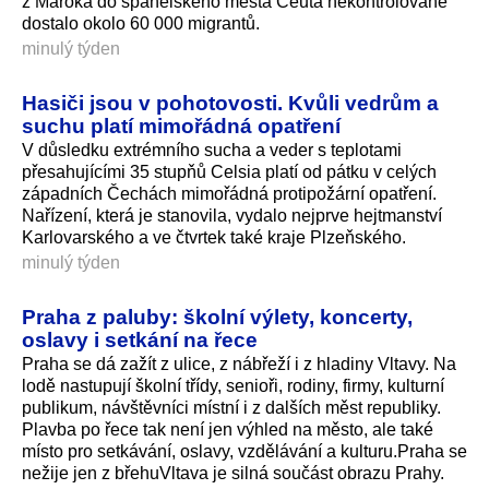
z Maroka do španělského města Ceuta nekontrolovaně
dostalo okolo 60 000 migrantů.
minulý týden
Hasiči jsou v pohotovosti. Kvůli vedrům a
suchu platí mimořádná opatření
V důsledku extrémního sucha a veder s teplotami
přesahujícími 35 stupňů Celsia platí od pátku v celých
západních Čechách mimořádná protipožární opatření.
Nařízení, která je stanovila, vydalo nejprve hejtmanství
Karlovarského a ve čtvrtek také kraje Plzeňského.
minulý týden
Praha z paluby: školní výlety, koncerty,
oslavy i setkání na řece
Praha se dá zažít z ulice, z nábřeží i z hladiny Vltavy. Na
lodě nastupují školní třídy, senioři, rodiny, firmy, kulturní
publikum, návštěvníci místní i z dalších měst republiky.
Plavba po řece tak není jen výhled na město, ale také
místo pro setkávání, oslavy, vzdělávání a kulturu.Praha se
nežije jen z břehuVltava je silná součást obrazu Prahy.