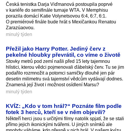
Česká tenistka Darja Viďmanová postoupila poprvé
v kariéře do semifinále turnaje WTA. V Memphisu
porazila domácí Katie Volynetsovou 6:4, 6:7, 6:1.
O premiérové finále bude hrát s Mexičankou Renatou
Zarazúaovou.
minulý týden
Přežil jako Harry Potter. Jediný červ z
pekelné hloubky převrátil, co víme o životě
Stovky metrů pod zemí našli před 15 lety tajemnou
hlístici, kterou vědci pojmenovali ďábelský červ. Tu se jim
podařilo rozmnožit a potomci samičky dlouhé jen pár
desetin milimetru svá tajemství vědcům vydávají dodnes.
Znamená její život i možnost osídlení Marsu?
minulý týden
KVÍZ: „Kdo v tom hrál?“ Poznáte film podle
fotek 3 herců, kteří se v něm objevili?
Někteří herci jsou s určitými filmy natolik spjatí, že se stali
přímo jejich ikonickými tvářemi. U jiných snímků ale
mnohdy váháme, kdo přesně v nich hrál. V našem kvízu