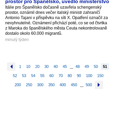
prostor pro Španělsko, uvedlo ministerstvo
Itálie pro Španělsko dočasně uzavřela schengenský
prostor, oznámil dnes večer italský ministr zahraničí
Antonio Tajani v příspěvku na síti X. Opatření označil za
nevyhnutelné. Oznámení přichází poté, co se od čtvrtka
z Maroka do španělského města Ceuta nekontrolovaně
dostalo okolo 60.000 migrantů.
minulý týden
1
10
20
30
40
45
48
49
50
51
…
52
53
54
55
60
70
80
90
100
150
200
250
300
350
400
450
500
…