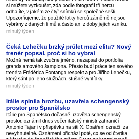
si můžete vyzkoušet, zda podle fotografií tří herců
odhalíte, v jakém ze čtyř snímků se společně sešli.
Upozorňujeme, že použité fotky herců záměrně nejsou
vybrány z daných filmů a často ani z doby jejich vzniku.
minulý týden
Čeká Lehečku brzký průlet mezi elitu? Nový
trenér popsal, proč si ho vybral
Možná nemá tak zvučné jméno, nezapsal do portfolia
grandslamového šampiona. Přesto budí práce tenisového
trenéra Frédérica Fontanga respekt a pro Jiřího Lehečku,
který sáhl po jeho službách, slušné vyhlídky.
minulý týden
Itálie splnila hrozbu, uzavřela schengenský
prostor pro Španělsko
Itálie pro Španělsko dočasně uzavřela schengenský
prostor, oznámil dnes večer italský ministr zahraničí
Antonio Tajani v příspěvku na síti X. Opatření označil za
nevyhnutelné. Oznámení přichází poté, co se od čtvrtka