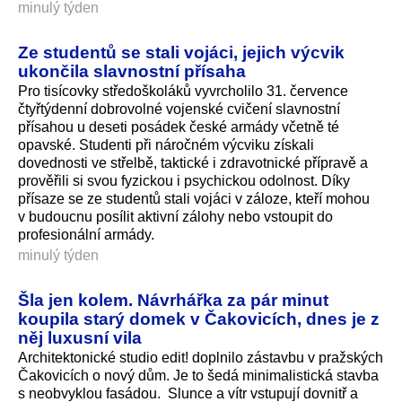
minulý týden
Ze studentů se stali vojáci, jejich výcvik
ukončila slavnostní přísaha
Pro tisícovky středoškoláků vyvrcholilo 31. července
čtyřtýdenní dobrovolné vojenské cvičení slavnostní
přísahou u deseti posádek české armády včetně té
opavské. Studenti při náročném výcviku získali
dovednosti ve střelbě, taktické i zdravotnické přípravě a
prověřili si svou fyzickou i psychickou odolnost. Díky
přísaze se ze studentů stali vojáci v záloze, kteří mohou
v budoucnu posílit aktivní zálohy nebo vstoupit do
profesionální armády.
minulý týden
Šla jen kolem. Návrhářka za pár minut
koupila starý domek v Čakovicích, dnes je z
něj luxusní vila
Architektonické studio edit! doplnilo zástavbu v pražských
Čakovicích o nový dům. Je to šedá minimalistická stavba
s neobvyklou fasádou. Slunce a vítr vstupují dovnitř a