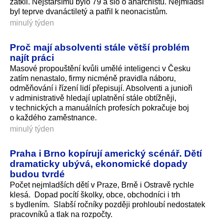
zatkli. Nejstaršímu bylo 79 a šlo o anarchistu. Nejmladší
byl teprve dvanáctiletý a patřil k neonacistům.
minulý týden
Proč mají absolventi stále větší problém
najít práci
Masové propouštění kvůli umělé inteligenci v Česku
zatím nenastalo, firmy nicméně pravidla náboru,
odměňování i řízení lidí přepisují. Absolventi a junioři
v administrativě hledají uplatnění stále obtížněji,
v technických a manuálních profesích pokračuje boj
o každého zaměstnance.
minulý týden
Praha i Brno kopírují americký scénář. Dětí
dramaticky ubývá, ekonomické dopady
budou tvrdé
Počet nejmladších dětí v Praze, Brně i Ostravě rychle
klesá. Dopad pocítí školky, obce, obchodníci i trh
s bydlením. Slabší ročníky později prohloubí nedostatek
pracovníků a tlak na rozpočty.