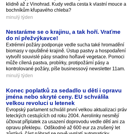
klidně až z Vinohrad. Kudy vedla cesta k vlastní mouce a
bochníkům křupavého chleba?
minulý týden
Nestaráme se o krajinu, a tak hoří. Vraťme
do ní přežvýkavce!
Extrémní požáry podporuje vedle sucha také hromadění
biomasy v opuštěné krajině. Ústup pastvy a hospodaření
vytvořil souvislé pásy snadno hořlavé vegetace. Pomoci
může cílená pastva, probírky, protipožární pásy a
kontrolované požáry, píše businessový newsletter 11am.
minulý týden
Konec poplatků za sedadlo u dětí i opravu
jména nebo skryté ceny. EU schválila
velkou revoluci u letenek
Evropský parlament schválil první velkou aktualizaci práv
leteckých cestujících od roku 2004. Aerolinky nesmějí
účtovat příplatek za usazení doprovodu vedle dětí ani za
opravu překlepu. Odškodné až 600 eur za zrušený let
zůstává, část náhrad se nově vyplatí automaticky.