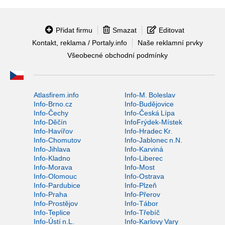
Přidat firmu
Smazat
Editovat
Kontakt, reklama / Portaly.info
Naše reklamní prvky
Všeobecné obchodní podmínky
Atlasfirem.info
Info-M. Boleslav
Info-Brno.cz
Info-Budějovice
Info-Čechy
Info-Česká Lípa
Info-Děčín
InfoFrýdek-Místek
Info-Havířov
Info-Hradec Kr.
Info-Chomutov
Info-Jablonec n.N.
Info-Jihlava
Info-Karviná
Info-Kladno
Info-Liberec
Info-Morava
Info-Most
Info-Olomouc
Info-Ostrava
Info-Pardubice
Info-Plzeň
Info-Praha
Info-Přerov
Info-Prostějov
Info-Tábor
Info-Teplice
Info-Třebíč
Info-Ústí n.L.
Info-Karlovy Vary