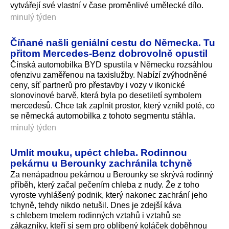
vytvářejí své vlastní v čase proměnlivé umělecké dílo.
minulý týden
Číňané našli geniální cestu do Německa. Tu
přitom Mercedes-Benz dobrovolně opustil
Čínská automobilka BYD spustila v Německu rozsáhlou
ofenzivu zaměřenou na taxislužby. Nabízí zvýhodněné
ceny, síť partnerů pro přestavby i vozy v ikonické
slonovinové barvě, která byla po desetiletí symbolem
mercedesů. Chce tak zaplnit prostor, který vznikl poté, co
se německá automobilka z tohoto segmentu stáhla.
minulý týden
Umlít mouku, upéct chleba. Rodinnou
pekárnu u Berounky zachránila tchyně
Za nenápadnou pekárnou u Berounky se skrývá rodinný
příběh, který začal pečením chleba z nudy. Že z toho
vyroste vyhlášený podnik, který nakonec zachrání jeho
tchyně, tehdy nikdo netušil. Dnes je zdejší káva
s chlebem tmelem rodinných vztahů i vztahů se
zákazníky, kteří si sem pro oblíbený koláček doběhnou