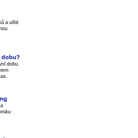
ků a ušlé
anou
í dobu?
ovní dobu.
ěhem
čas.
ing
na
Česku