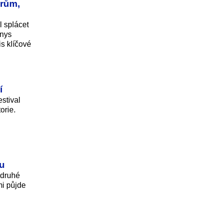
orům,
l splácet
znys
s klíčové
í
stival
orie.
ru
 druhé
mi půjde