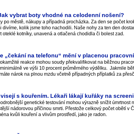
: Jak vybrat boty vhodné na celodenní nošení?
y po městě, nákupy a případná procházka. Za den se počet kro
ami divíme, kolik jsme toho nachodili. Naše nohy za ten den dost
oteklé kotníky, unavená a otlačená chodidla či bolest zad.
e „čekání na telefonu“ mění v placenou pracovn
tí okamžité reakce mohou soudy překvalifikovat na běžnou prac
 minimálně ve výši 10 procent průměrného výdělku. Jakmile b
 máte nárok na plnou mzdu včetně případných příplatků za přes
uvisejí s kouřením. Lékaři lákají kuřáky na screen
odrobnější genetické testování mohou výrazně snížit úmrtnost 
stější nádorovou příčinou smrti. Přestože celkový počet obětí v 
na kvůli kouření a vlivům prostředí, jako je radon.