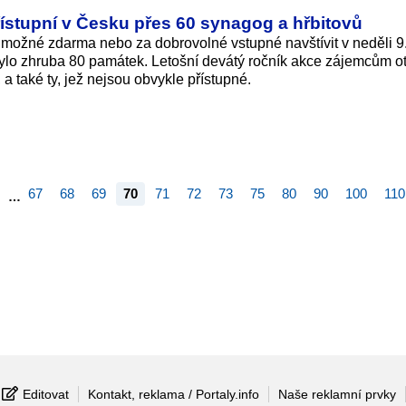
stupní v Česku přes 60 synagog a hřbitovů
možné zdarma nebo za dobrovolné vstupné navštívit v neděli 9
bylo zhruba 80 památek. Letošní devátý ročník akce zájemcům o
a také ty, jež nejsou obvykle přístupné.
67
68
69
70
71
72
73
75
80
90
100
110
…
Editovat
Kontakt, reklama / Portaly.info
Naše reklamní prvky