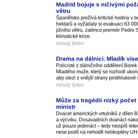
Madrid bojuje s ničivými pož
větru
Španělsko prožívá kritické hodiny v bo
hektarů a vyžádaly si evakuaci 63 000
jižního větru, zatímco premiér Pedro
klimatické krize.
minulý týden
Drama na dálnici. Mladík vise
Policisté z dálničního oddělení Borek
Mladého muže, který se rozhodl ukončit
aby slezl z vnější strany protihlukové 
minulý týden
Může za tragédii nízký poče
ministr
Dvacet amerických vrtulníků z dílen B
a výcviku. Dosavadních dvanáct nakoup
už pouze jedenáct – tedy nejspíš lete
nese podíl na nehodě helikoptéry UH