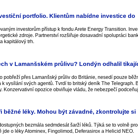
vestiční portfolio. Klientům nabídne investice do
ovaným investorům přístup k fondu Arete Energy Transition. Inve
ergetické zdroje. Partnerství rozšiřuje dosavadní spolupráci ban
a kapitálový trh.
h v Lamanšském průlivu? Londýn odhalil tikají
ho pobřeží přes Lamanšský průliv do Británie, nesedí pouze běž
á k vysílání svých agentů. Tvrdí to britský deník The Telegraph. B
y. Konzervativní opozice obviňuje vládu, že nebezpečí podceňu
ři běžné léky. Mohou být závadné, zkontrolujte si
ostupných bezmála sedmdesát šarží léků. Týká se to volně pr
ně jde o léky Atominex, Fingolimod, Deferasirox a Helicid NEO.