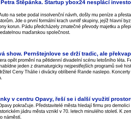
 Petra Štěpánka. Startup ybox24 nesplácí invest
uto na sebe podal insolvenční návrh, došly mu peníze a přesta
ům. Jde o první formální krach uvnitř skupiny, jejíž hlavní by
iony korun. Pádu předcházely zmatečné převody majetku a přepi
ledatelnou maďarskou společnost.
á show. Pernštejnlove se drží tradic, ale překvap
ra opět promění na pětidenní divadelní scénu letošního léta. Fe
nabídne jeden z dramaturgicky nejpestřejších programů své hist
držitel Ceny Thálie i divácky oblíbené Rande naslepo. Koncerty
.
nky v centru Opavy, řeší se i další využití prosto
pavy pokračuje. Představitelé města hledají firmu pro demolici
storickém jádru města vznikl v 70. letech minulého století. K ze
ho náměstí.