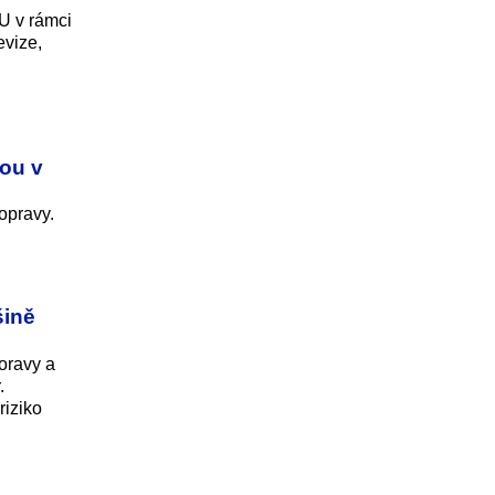
BU v rámci
evize,
nou v
opravy.
šině
oravy a
.
riziko