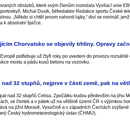
trovaných obrázků, které svým členům rozeslala Vysílací unie E
i sportovkyň. Michal Dusík, šéfredaktor Redakce sportu České tel
ou. „Někdo si chtěl jenom nahonit lajky,“ diví se novinář, jenž
ta k absolutní špičce.
ícím Chorvatsko se objevily trhliny. Opravy zač
 Evropě potřebuje už čtyři roky po uvedení do provozu rozsáhlé 
rukce mostu a pádu kusů betonu na vozovku.
 nad 32 stupňů, nejprve v části země, pak na vět
upat nad 32 stupňů Celsia. Zpočátku budou především na jihu M
ch, ve čtvrtek a v pátek už na většině území ČR s výjimkou hor
vá na jižní Moravě, Vysočině a v západních Čechách zvýšené 
 úterý Český hydrometeorologický ústav (ČHMÚ).