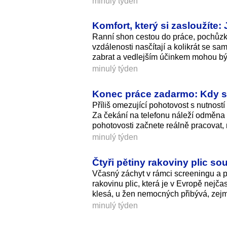
minulý týden
Komfort, který si zasloužíte
Ranní shon cestou do práce, pochůzk
vzdálenosti nasčítají a kolikrát se s
zabrat a vedlejším účinkem mohou být 
minulý týden
Konec práce zadarmo: Kdy s
Příliš omezující pohotovost s nutnos
Za čekání na telefonu náleží odměna
pohotovosti začnete reálně pracovat,
minulý týden
Čtyři pětiny rakoviny plic so
Včasný záchyt v rámci screeningu a p
rakovinu plic, která je v Evropě nejča
klesá, u žen nemocných přibývá, zejmé
minulý týden