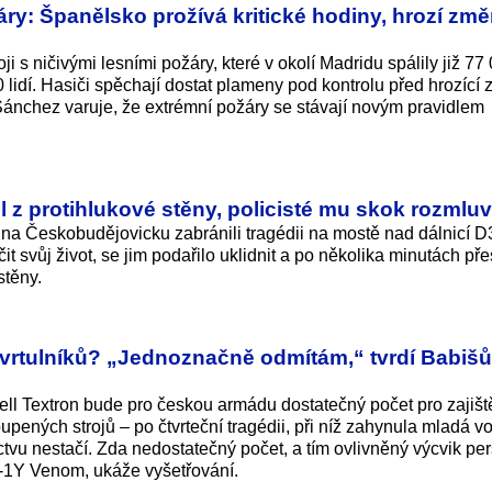
áry: Španělsko prožívá kritické hodiny, hrozí zm
ji s ničivými lesními požáry, které v okolí Madridu spálily již 77
 lidí. Hasiči spěchají dostat plameny pod kontrolu před hrozíc
 Sánchez varuje, že extrémní požáry se stávají novým pravidlem
l z protihlukové stěny, policisté mu skok rozmluvi
 na Českobudějovicku zabránili tragédii na mostě nad dálnicí D
 svůj život, se jim podařilo uklidnit a po několika minutách pře
stěny.
t vrtulníků? „Jednoznačně odmítám,“ tvrdí Babiš
ell Textron bude pro českou armádu dostatečný počet pro zajišt
ených strojů – po čtvrteční tragédii, při níž zahynula mladá v
ctvu nestačí. Zda nedostatečný počet, a tím ovlivněný výcvik pe
-1Y Venom, ukáže vyšetřování.