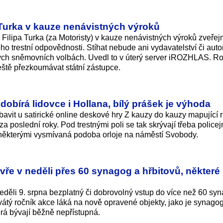
 Turka v kauze nenávistných výroků
 Filipa Turka (za Motoristy) v kauze nenávistných výroků zveře
jeho trestní odpovědnosti. Stíhat nebude ani vydavatelství či aut
ských sněmovních volbách. Uvedl to v úterý server iROZHLAS. R
eště přezkoumávat státní zástupce.
dobírá lidovce i Hollana, bílý prášek je výhoda
bavit u satirické online deskové hry Z kauzy do kauzy mapující 
a poslední roky. Pod trestnými poli se tak skrývají třeba police
 některými vysmívaná podoba orloje na náměstí Svobody.
ře v neděli přes 60 synagog a hřbitovů, některé
ěli 9. srpna bezplatný či dobrovolný vstup do více než 60 sy
vátý ročník akce láká na nově opravené objekty, jako je synago
erá bývají běžně nepřístupná.