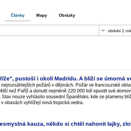
Články
Mapy
Obrázky
íže", pustoší i okolí Madridu. A blíží se úmorná 
 nejrozsáhlejších požárů v dějinách. Požár ve francouzské oblas
 větší než Paříž a donutil nejméně 220 000 lidí opustit své domo
tů. Stav nouze vyhlásilo sousední Španělsko, kde se plameny blíž
 v obavách vyhlížejí nová tropická vedra.
smyslná kauza, někdo si chtěl nahonit lajky, zlo