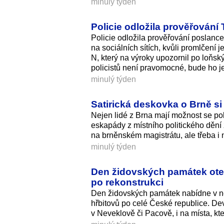
minulý týden
Policie odložila prověřování
Policie odložila prověřování poslance
na sociálních sítích, kvůli promlčení 
N, který na výroky upozornil po loň
policistů není pravomocné, bude ho j
minulý týden
Satirická deskovka o Brně si 
Nejen lidé z Brna mají možnost se po
eskapády z místního politického dění z
na brněnském magistrátu, ale třeba i
minulý týden
Den židovských památek otev
po rekonstrukci
Den židovských památek nabídne v ned
hřbitovů po celé České republice. De
v Neveklově či Pacově, i na místa, kt