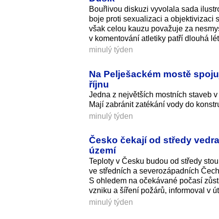
Bouřlivou diskuzi vyvolala sada ilus
boje proti sexualizaci a objektivizac
však celou kauzu považuje za nesmysln
v komentování atletiky patří dlouhá lé
minulý týden
Na Pelješackém mostě spojuj
říjnu
Jedna z největších mostních staveb v
Mají zabránit zatékání vody do konst
minulý týden
Česko čekají od středy vedra
území
Teploty v Česku budou od středy sto
ve středních a severozápadních Čechá
S ohledem na očekávané počasí zůstá
vzniku a šíření požárů, informoval v
minulý týden