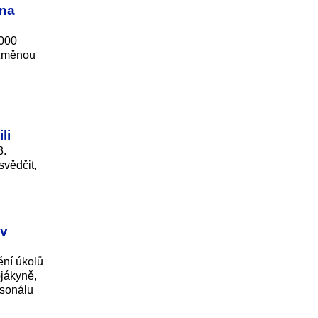
ěna
 000
í změnou
li
3.
svědčit,
ův
ění úkolů
ojákyně,
rsonálu