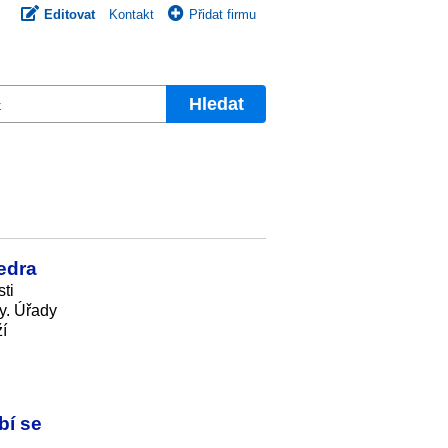
Editovat
Kontakt
Přidat firmu
Hledat
vedra
ti
vy. Úřady
í
bí se