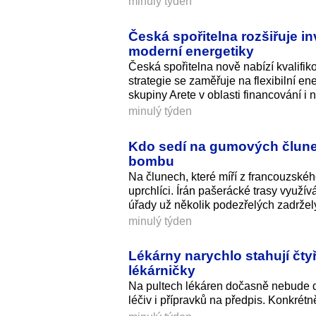
minulý týden
Česká spořitelna rozšiřuje in
moderní energetiky
Česká spořitelna nově nabízí kvalifik
strategie se zaměřuje na flexibilní en
skupiny Arete v oblasti financování i n
minulý týden
Kdo sedí na gumových člunec
bombu
Na člunech, které míří z francouzské
uprchlíci. Írán pašerácké trasy využív
úřady už několik podezřelých zadržel
minulý týden
Lékárny narychlo stahují čty
lékárničky
Na pultech lékáren dočasně nebude d
léčiv i přípravků na předpis. Konkrét