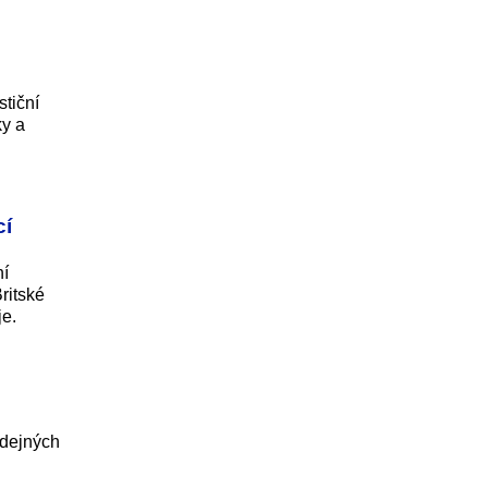
stiční
ky a
cí
ní
ritské
je.
odejných