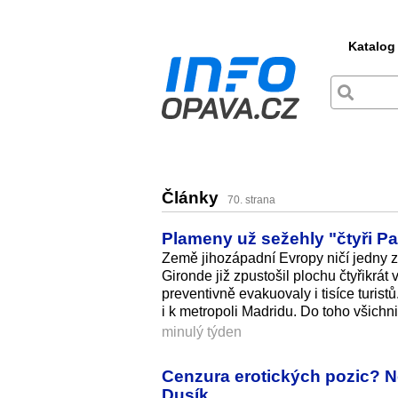
Katalog
Články
70. strana
Plameny už sežehly "čtyři Pař
Země jihozápadní Evropy ničí jedny z
Gironde již zpustošil plochu čtyřikrát
preventivně evakuovaly i tisíce turis
i k metropoli Madridu. Do toho všichni
minulý týden
Cenzura erotických pozic? Ne
Dusík