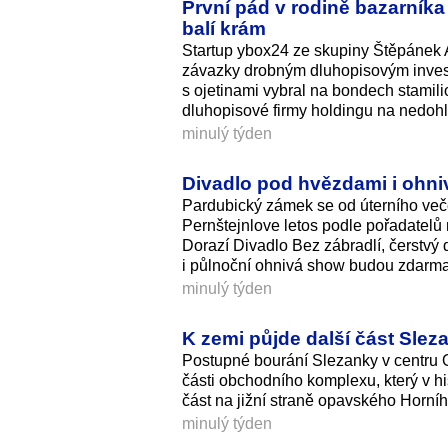
První pád v rodině bazarníka
balí krám
Startup ybox24 ze skupiny Štěpánek A
závazky drobným dluhopisovým investor
s ojetinami vybral na bondech stamil
dluhopisové firmy holdingu na nedoh
minulý týden
Divadlo pod hvězdami i ohniv
Pardubický zámek se od úterního veče
Pernštejnlove letos podle pořadatelů 
Dorazí Divadlo Bez zábradlí, čerstvý 
i půlnoční ohnivá show budou zdarma
minulý týden
K zemi půjde další část Sleza
Postupné bourání Slezanky v centru O
části obchodního komplexu, který v hi
část na jižní straně opavského Horní
minulý týden