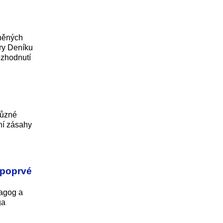
jněných
ory Deníku
ozhodnutí
různé
jní zásahy
 poprvé
nagog a
ga