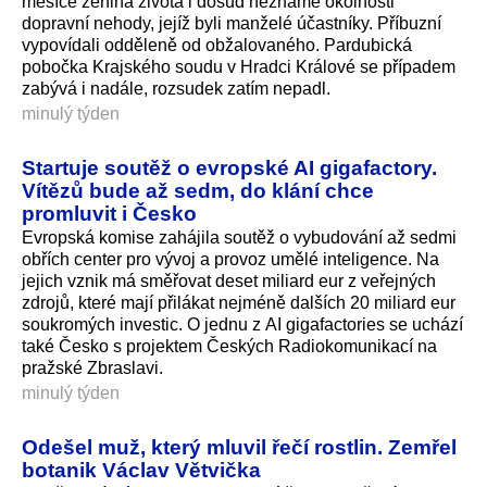
měsíce ženina života i dosud neznámé okolnosti
dopravní nehody, jejíž byli manželé účastníky. Příbuzní
vypovídali odděleně od obžalovaného. Pardubická
pobočka Krajského soudu v Hradci Králové se případem
zabývá i nadále, rozsudek zatím nepadl.
minulý týden
Startuje soutěž o evropské AI gigafactory.
Vítězů bude až sedm, do klání chce
promluvit i Česko
Evropská komise zahájila soutěž o vybudování až sedmi
obřích center pro vývoj a provoz umělé inteligence. Na
jejich vznik má směřovat deset miliard eur z veřejných
zdrojů, které mají přilákat nejméně dalších 20 miliard eur
soukromých investic. O jednu z AI gigafactories se uchází
také Česko s projektem Českých Radiokomunikací na
pražské Zbraslavi.
minulý týden
Odešel muž, který mluvil řečí rostlin. Zemřel
botanik Václav Větvička