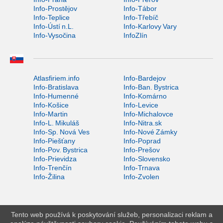
Info-Prostějov
Info-Tábor
Info-Teplice
Info-Třebíč
Info-Ústí n.L.
Info-Karlovy Vary
Info-Vysočina
InfoZlín
Atlasfiriem.info
Info-Bardejov
Info-Bratislava
Info-Ban. Bystrica
Info-Humenné
Info-Komárno
Info-Košice
Info-Levice
Info-Martin
Info-Michalovce
Info-L. Mikuláš
Info-Nitra.sk
Info-Sp. Nová Ves
Info-Nové Zámky
Info-Piešťany
Info-Poprad
Info-Pov. Bystrica
Info-Prešov
Info-Prievidza
Info-Slovensko
Info-Trenčín
Info-Trnava
Info-Žilina
Info-Zvolen
Tento web používá k poskytování služeb, personalizaci reklam a