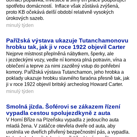
spotřebu domácností. Inflace však zůstává zvýšená,
proto KB očekává delší období relativně vysokých
úrokových sazeb.
minulý týden
Pařížská výstava ukazuje Tutanchamonovu
hrobku tak, jak ji v roce 1922 objevil Carter
Nejprve místnost přeplněná nábytkem, šperky, ale
i jezdeckými vozy, vedle ní komora plná potravin, vína a
oblečení a teprve za nimi zazděný vstup do pohřební
komory. Pařížská výstava Tutanchamon, jeho hrobka a
poklady ukazuje hrobku slavného faraóna přesně tak, jak
ji v roce 1922 objevil britský archeolog Howard Carter.
minulý týden
Smolná jízda. Šoférovi se zákazem řízení
vypadla cestou spolujezdkyně z auta
V Horní Bříze na Plzeňsku vypadla z jedoucího auta
mladá žena. V zatáčce otevřela dveře od auta, aby
uvolnila ve dveřích přivřený bezpečnostní pás, a vypadla.