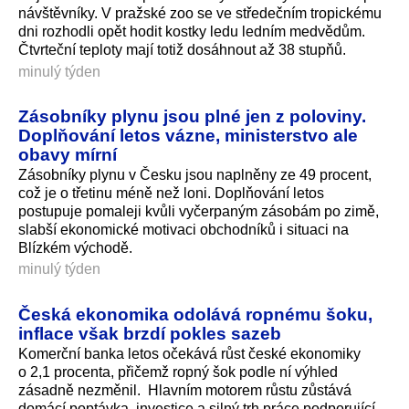
návštěvníky. V pražské zoo se ve středečním tropickému
dni rozhodli opět hodit kostky ledu ledním medvědům.
Čtvrteční teploty mají totiž dosáhnout až 38 stupňů.
minulý týden
Zásobníky plynu jsou plné jen z poloviny.
Doplňování letos vázne, ministerstvo ale
obavy mírní
Zásobníky plynu v Česku jsou naplněny ze 49 procent,
což je o třetinu méně než loni. Doplňování letos
postupuje pomaleji kvůli vyčerpaným zásobám po zimě,
slabší ekonomické motivaci obchodníků i situaci na
Blízkém východě.
minulý týden
Česká ekonomika odolává ropnému šoku,
inflace však brzdí pokles sazeb
Komerční banka letos očekává růst české ekonomiky
o 2,1 procenta, přičemž ropný šok podle ní výhled
zásadně nezměnil. Hlavním motorem růstu zůstává
domácí poptávka, investice a silný trh práce podporující