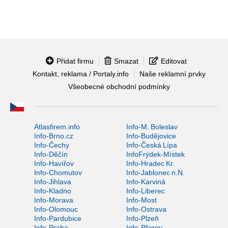
Přidat firmu
Smazat
Editovat
Kontakt, reklama / Portaly.info
Naše reklamní prvky
Všeobecné obchodní podmínky
Atlasfirem.info
Info-M. Boleslav
Info-Brno.cz
Info-Budějovice
Info-Čechy
Info-Česká Lípa
Info-Děčín
InfoFrýdek-Místek
Info-Havířov
Info-Hradec Kr.
Info-Chomutov
Info-Jablonec n.N.
Info-Jihlava
Info-Karviná
Info-Kladno
Info-Liberec
Info-Morava
Info-Most
Info-Olomouc
Info-Ostrava
Info-Pardubice
Info-Plzeň
Info-Praha
Info-Přerov