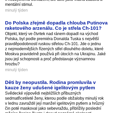
mentální stimul.
minulý týden
Do Polska zřejmě dopadla chlouba Putinova
raketového arzenálu. Co je střela Ch-101?
Objekt, který ve čtvrtek nad ránem dopadl na východ
Polska, byl podle premiéra Donalda Tuska s největší
pravděpodobností ruskou střelou Ch-101. Jde o jednu
z nejmodernějších řízených střel dlouhého doletu, které
Moskva pravidelně používá při útocích na Ukrajinu. Jaké
jsou její schopnosti a proč představuje významnou
hrozbu?
minulý týden
Děti by neopustila. Rodina promluvila v
kauze ženy udušené igelitovým pytlem
Svědecké výpovědi nejbližších příbuzných
sedmatřicetileté ženy, kterou podle obžaloby minulý rok
v lednu zavraždil její manžel igelitovým pytlem a hrůzný
čin poté maskoval jako sebevraždu, přiblížily poslední