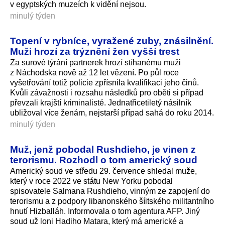
v egyptských muzeích k vidění nejsou.
minulý týden
Topení v rybníce, vyražené zuby, znásilnění.
Muži hrozí za trýznění žen vyšší trest
Za surové týrání partnerek hrozí stíhanému muži
z Náchodska nově až 12 let vězení. Po půl roce
vyšetřování totiž policie zpřísnila kvalifikaci jeho činů.
Kvůli závažnosti i rozsahu následků pro oběti si případ
převzali krajští kriminalisté. Jednatřicetiletý násilník
ubližoval více ženám, nejstarší případ sahá do roku 2014.
minulý týden
Muž, jenž pobodal Rushdieho, je vinen z
terorismu. Rozhodl o tom americký soud
Americký soud ve středu 29. července shledal muže,
který v roce 2022 ve státu New Yorku pobodal
spisovatele Salmana Rushdieho, vinným ze zapojení do
terorismu a z podpory libanonského šíitského militantního
hnutí Hizballáh. Informovala o tom agentura AFP. Jiný
soud už loni Hadiho Matara, který má americké a