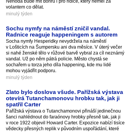
Nehoda bude mít dohru i pro řidiče, který neměl za
volantem co dělat.
minulý týden
Sochu nymfy na náměstí zničil vandal.
Radnice reaguje happeningem s autorem
Socha nymfy Hesperidky nevydržela na náměstí
v Lošticích na Šumpersku ani dva měsíce. V úterý večer
si nahé ženské tělo v růžové barvě vybral za cíl neznámý
vandal. Už po něm pátrá policie. Město chystá se
sochařem u torza jeho díla happening, kde mu lidé
mohou vyjádřit podporu.
minulý týden
Zlato bylo doslova všude. Pařížská výstava
otevírá Tutanchamonovu hrobku tak, jak ji
spatřil Carter
Pařížská výstava o Tutanchamonovi přináší jedinečnou
šanci nahlédnout do faraónovy hrobky přesně tak, jak ji
v roce 1922 objevil Howard Carter. Expozice nabízí tisíce
vědecky přesných replik v původním uspořádání, které