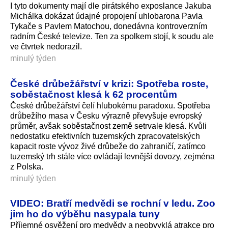
I tyto dokumenty mají dle pirátského exposlance Jakuba
Michálka dokázat údajné propojení uhlobarona Pavla
Tykače s Pavlem Matochou, donedávna kontroverzním
radním České televize. Ten za spolkem stojí, k soudu ale
ve čtvrtek nedorazil.
minulý týden
České drůbežářství v krizi: Spotřeba roste,
soběstačnost klesá k 62 procentům
České drůbežářství čelí hlubokému paradoxu. Spotřeba
drůbežího masa v Česku výrazně převyšuje evropský
průměr, avšak soběstačnost země setrvale klesá. Kvůli
nedostatku efektivních tuzemských zpracovatelských
kapacit roste vývoz živé drůbeže do zahraničí, zatímco
tuzemský trh stále více ovládají levnější dovozy, zejména
z Polska.
minulý týden
VIDEO: Bratří medvědi se rochní v ledu. Zoo
jim ho do výběhu nasypala tuny
Příjemné osvěžení pro medvědy a neobvyklá atrakce pro