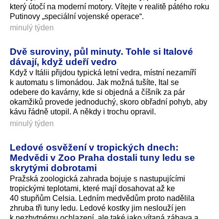
který útočí na moderní motory. Vítejte v realitě pátého roku
Putinovy „speciální vojenské operace“.
minulý týden
Dvě suroviny, půl minuty. Tohle si Italové
dávají, když udeří vedro
Když v Itálii přijdou typická letní vedra, místní nezamíří
k automatu s limonádou. Jak možná tušíte, Ital se
odebere do kavárny, kde si objedná a číšník za pár
okamžiků provede jednoduchý, skoro obřadní pohyb, aby
kávu řádně utopil. A někdy i trochu opravil.
minulý týden
Ledové osvěžení v tropických dnech:
Medvědi v Zoo Praha dostali tuny ledu se
skrytými dobrotami
Pražská zoologická zahrada bojuje s nastupujícími
tropickými teplotami, které mají dosahovat až ke
40 stupňům Celsia. Ledním medvědům proto nadělila
zhruba tři tuny ledu. Ledové kostky jim neslouží jen
k nezbytnému ochlazení, ale také jako vítaná zábava a