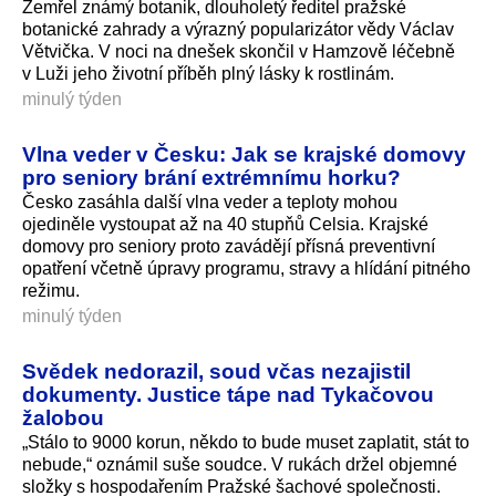
Zemřel známý botanik, dlouholetý ředitel pražské
botanické zahrady a výrazný popularizátor vědy Václav
Větvička. V noci na dnešek skončil v Hamzově léčebně
v Luži jeho životní příběh plný lásky k rostlinám.
minulý týden
Vlna veder v Česku: Jak se krajské domovy
pro seniory brání extrémnímu horku?
Česko zasáhla další vlna veder a teploty mohou
ojediněle vystoupat až na 40 stupňů Celsia. Krajské
domovy pro seniory proto zavádějí přísná preventivní
opatření včetně úpravy programu, stravy a hlídání pitného
režimu.
minulý týden
Svědek nedorazil, soud včas nezajistil
dokumenty. Justice tápe nad Tykačovou
žalobou
„Stálo to 9000 korun, někdo to bude muset zaplatit, stát to
nebude,“ oznámil suše soudce. V rukách držel objemné
složky s hospodařením Pražské šachové společnosti.