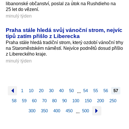
libanonské občanství, poslal za útok na Rushdieho na
25 let do vězení.
minulý týden
Praha stále hledá svůj vánoční strom, nejvíc
tipů zatím přišlo z Liberecka
Praha stále hledá tradiční strom, který ozdobí vánoční trhy
na Staroměstském náměstí. Nejvíce podnětů dosud přišlo
z Libereckého kra­je.
minulý týden
1
10
20
30
40
50
54
55
56
57
…
58
59
60
70
80
90
100
150
200
250
300
350
400
450
500
…