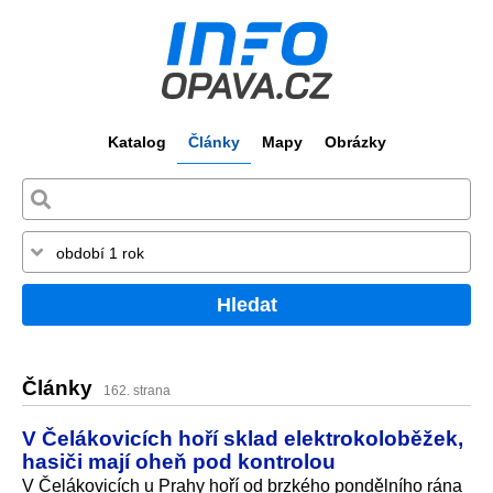
Katalog
Články
Mapy
Obrázky
Hledat
Články
162. strana
V Čelákovicích hoří sklad elektrokoloběžek,
hasiči mají oheň pod kontrolou
V Čelákovicích u Prahy hoří od brzkého pondělního rána