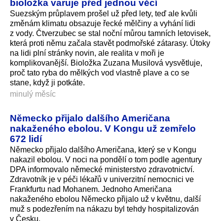
bioložka varuje před jednou věcí
Suezským průplavem prošel už před lety, teď ale kvůli
změnám klimatu obsazuje řecké mělčiny a vyhání lidi
z vody. Čtverzubec se stal noční můrou tamních letovisek,
která proti němu začala stavět podmořské zátarasy. Útoky
na lidi plní stránky novin, ale realita v moři je
komplikovanější. Bioložka Zuzana Musilová vysvětluje,
proč tato ryba do mělkých vod vlastně plave a co se
stane, když ji potkáte.
minulý měsíc
Německo přijalo dalšího Američana
nakaženého ebolou. V Kongu už zemřelo
672 lidí
Německo přijalo dalšího Američana, který se v Kongu
nakazil ebolou. V noci na pondělí o tom podle agentury
DPA informovalo německé ministerstvo zdravotnictví.
Zdravotník je v péči lékařů v univerzitní nemocnici ve
Frankfurtu nad Mohanem. Jednoho Američana
nakaženého ebolou Německo přijalo už v květnu, další
muž s podezřením na nákazu byl tehdy hospitalizován
v Česku.