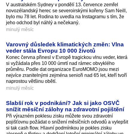
V australském Sydney v pondělí 13. července zemřel
novozélandský herec se severoirskými kořeny Sam Neill,
bylo mu 78 let. Rodina to uvedla na Instagramu s tím, že
jeho odchod byl náhlý a nečekaný.
minulý měsíc
Varovný důsledek klimatických změn: Vlna
veder stála Evropu 10 000 životů
Konec června přinesl v Evropě tragickou vlnu veder, která
si vyžádala přes 10 000 úmrtí nad rámec obvyklého
průměru. Podle dat organizace EuroMOMO jsou mezi
nejvíce zranitelnými zejména senioři nad 65 let, kteří tvoří
naprostou většinu obětí.
minulý měsíc
Slabší rok v podnikání? Jak si jako OSVČ
snížit měsíční zálohy na zdravotní pojištění
Při výrazném poklesu zisku můžete svou zdravotní
pojišťovnu požádat o snížení měsíčních odvodů a vylepšit
si tak cash flow. Hlavní podmínkou je pokles zisku
alespoň o třetinu a dodržení letošní minimální zálohy ve