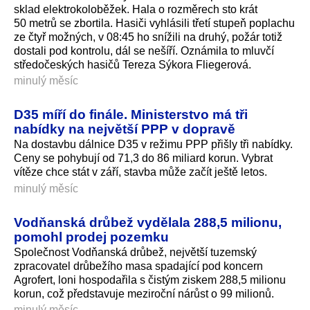
sklad elektrokoloběžek. Hala o rozměrech sto krát
50 metrů se zbortila. Hasiči vyhlásili třetí stupeň poplachu
ze čtyř možných, v 08:45 ho snížili na druhý, požár totiž
dostali pod kontrolu, dál se nešíří. Oznámila to mluvčí
středočeských hasičů Tereza Sýkora Fliegerová.
minulý měsíc
D35 míří do finále. Ministerstvo má tři
nabídky na největší PPP v dopravě
Na dostavbu dálnice D35 v režimu PPP přišly tři nabídky.
Ceny se pohybují od 71,3 do 86 miliard korun. Vybrat
vítěze chce stát v září, stavba může začít ještě letos.
minulý měsíc
Vodňanská drůbež vydělala 288,5 milionu,
pomohl prodej pozemku
Společnost Vodňanská drůbež, největší tuzemský
zpracovatel drůbežího masa spadající pod koncern
Agrofert, loni hospodařila s čistým ziskem 288,5 milionu
korun, což představuje meziroční nárůst o 99 milionů.
minulý měsíc