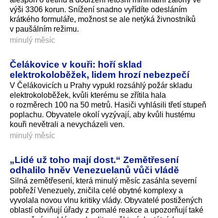
výši 3306 korun. Snížení snadno vyřídíte odesláním
krátkého formuláře, možnost se ale netýká živnostníků
v paušálním režimu.
minulý měsíc
Čelákovice v kouři: hoří sklad
elektrokoloběžek, lidem hrozí nebezpečí
V Čelákovicích u Prahy vypukl rozsáhlý požár skladu
elektrokoloběžek, kvůli kterému se zřítila hala
o rozměrech 100 na 50 metrů. Hasiči vyhlásili třetí stupeň
poplachu. Obyvatele okolí vyzývají, aby kvůli hustému
kouři nevětrali a nevycházeli ven.
minulý měsíc
„Lidé už toho mají dost.“ Zemětřesení
odhalilo hněv Venezuelanů vůči vládě
Silná zemětřesení, která minulý měsíc zasáhla severní
pobřeží Venezuely, zničila celé obytné komplexy a
vyvolala novou vlnu kritiky vlády. Obyvatelé postižených
oblastí obviňují úřady z pomalé reakce a upozorňují také