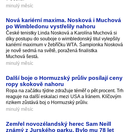
minulý měsíc
Nová kariérní maxima. Nosková i Muchová
po Wimbledonu vystřelily nahoru
České tenistky Linda Nosková a Karolína Muchová si
díky postupu do souboje o wimbledonský titul vylepšily
kariérní maximum v žebříčku WTA. Šampionka Nosková
je nově sedmá na světě, poražená finalistka
Muchová šestá.
minulý měsíc
Další boje o Hormuzský průliv posílají ceny
ropy skokově nahoru
Ropa na začátku týdne zdražuje téměř o pět procent. Trh
reaguje na další eskalaci mezi USA a Íránem. Klíčovým
rizikem zůstává boj o Hormuzský průliv.
minulý měsíc
Zemřel novozélandský herec Sam Neill
známý z Jurského parku. Bylo mu 78 let