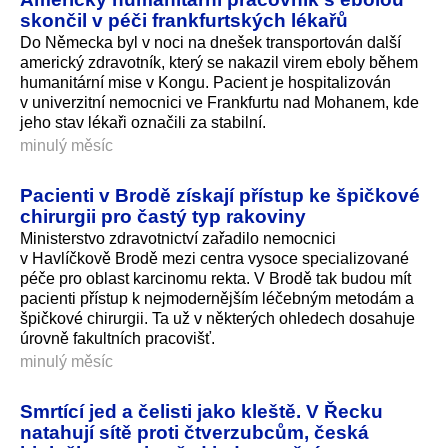
skončil v péči frankfurtských lékařů
Do Německa byl v noci na dnešek transportován další
americký zdravotník, který se nakazil virem eboly během
humanitární mise v Kongu. Pacient je hospitalizován
v univerzitní nemocnici ve Frankfurtu nad Mohanem, kde
jeho stav lékaři označili za stabilní.
minulý měsíc
Pacienti v Brodě získají přístup ke špičkové
chirurgii pro častý typ rakoviny
Ministerstvo zdravotnictví zařadilo nemocnici
v Havlíčkově Brodě mezi centra vysoce specializované
péče pro oblast karcinomu rekta. V Brodě tak budou mít
pacienti přístup k nejmodernějším léčebným metodám a
špičkové chirurgii. Ta už v některých ohledech dosahuje
úrovně fakultních pracovišť.
minulý měsíc
Smrtící jed a čelisti jako kleště. V Řecku
natahují sítě proti čtverzubcům, česká