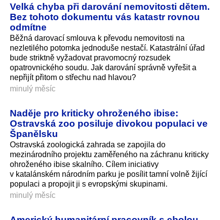
Velká chyba při darování nemovitosti dětem.
Bez tohoto dokumentu vás katastr rovnou
odmítne
Běžná darovací smlouva k převodu nemovitosti na
nezletilého potomka jednoduše nestačí. Katastrální úřad
bude striktně vyžadovat pravomocný rozsudek
opatrovnického soudu. Jak darování správně vyřešit a
nepřijít přitom o střechu nad hlavou?
minulý měsíc
Naděje pro kriticky ohroženého ibise:
Ostravská zoo posiluje divokou populaci ve
Španělsku
Ostravská zoologická zahrada se zapojila do
mezinárodního projektu zaměřeného na záchranu kriticky
ohroženého ibise skalního. Cílem iniciativy
v katalánském národním parku je posílit tamní volně žijící
populaci a propojit ji s evropskými skupinami.
minulý měsíc
Americký humanitární pracovník s ebolou