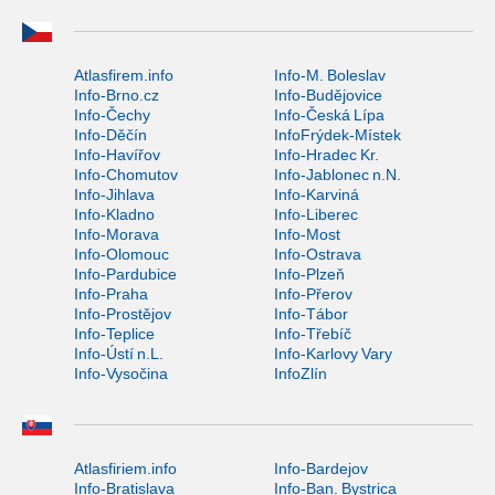
Atlasfirem.info
Info-M. Boleslav
Info-Brno.cz
Info-Budějovice
Info-Čechy
Info-Česká Lípa
Info-Děčín
InfoFrýdek-Místek
Info-Havířov
Info-Hradec Kr.
Info-Chomutov
Info-Jablonec n.N.
Info-Jihlava
Info-Karviná
Info-Kladno
Info-Liberec
Info-Morava
Info-Most
Info-Olomouc
Info-Ostrava
Info-Pardubice
Info-Plzeň
Info-Praha
Info-Přerov
Info-Prostějov
Info-Tábor
Info-Teplice
Info-Třebíč
Info-Ústí n.L.
Info-Karlovy Vary
Info-Vysočina
InfoZlín
Atlasfiriem.info
Info-Bardejov
Info-Bratislava
Info-Ban. Bystrica