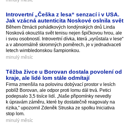
Introvertní „Češka z lesa“ senzací i v USA.
Jak vzácná autenticita Noskové oslnila svět
Během čtrnácti pohádkových londýnských dnů Linda
Nosková okouzlila svět tenisu nejen špičkovou hrou, ale
i svou osobností. Introvertní dívka, která „vyrůstala v lese“
a v abnormálně skromných poměrech, je v jednadvaceti
letech wimbledonskou šampionkou.
minulý měsíc
Těžba živce u Borovan dostala povolení od
kraje, ale lidé lom stále odmítají
Firma zmenšila na polovinu dobývací prostor v lesích
poblíž Borovan, ale odpor proti lomu dál trvá. Petici
podepsalo 3,5 tisíce lidí. „Naše připomínky nevedly
k úpravám záměru, které by dostatečně reagovaly na
rizika,“ upozornil Zdeněk Struska ze spolku Iniciativa
stop lom.
minulý měsíc