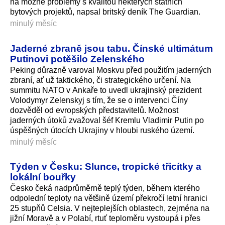
na možné problémy s kvalitou některých státních
bytových projektů, napsal britský deník The Guardian.
minulý měsíc
Jaderné zbraně jsou tabu. Čínské ultimátum
Putinovi potěšilo Zelenského
Peking důrazně varoval Moskvu před použitím jaderných
zbraní, ať už taktického, či strategického určení. Na
summitu NATO v Ankaře to uvedl ukrajinský prezident
Volodymyr Zelenskyj s tím, že se o intervenci Číny
dozvěděl od evropských představitelů. Možnost
jaderných útoků zvažoval šéf Kremlu Vladimir Putin po
úspěšných útocích Ukrajiny v hloubi ruského území.
minulý měsíc
Týden v Česku: Slunce, tropické třicítky a
lokální bouřky
Česko čeká nadprůměrně teplý týden, během kterého
odpolední teploty na většině území překročí letní hranici
25 stupňů Celsia. V nejteplejších oblastech, zejména na
jižní Moravě a v Polabí, rtuť teploměru vystoupá i přes