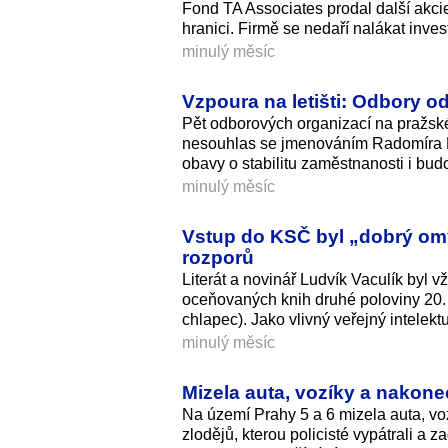
Fond TA Associates prodal další akci
hranici. Firmě se nedaří nalákat inves
minulý měsíc
Vzpoura na letišti: Odbory o
Pět odborových organizací na pražské
nesouhlas se jmenováním Radomíra Laš
obavy o stabilitu zaměstnanosti i bud
minulý měsíc
Vstup do KSČ byl „dobrý omyl
rozporů
Literát a novinář Ludvík Vaculík byl v
oceňovaných knih druhé poloviny 20. s
chlapec). Jako vlivný veřejný intelektu
minulý měsíc
Mizela auta, vozíky a nakonec
Na území Prahy 5 a 6 mizela auta, voz
zlodějů, kterou policisté vypátrali a 