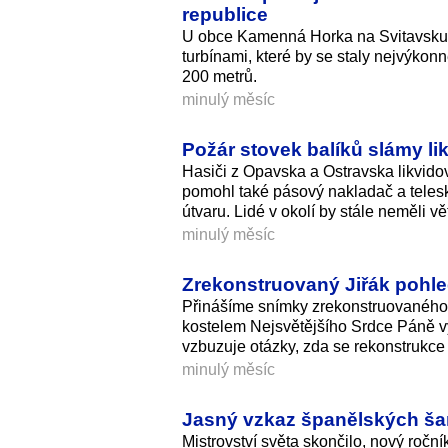
republice
U obce Kamenná Horka na Svitavsku 
turbínami, které by se staly nejvýko
200 metrů.
minulý měsíc
Požár stovek balíků slámy lik
Hasiči z Opavska a Ostravska likvidova
pomohl také pásový nakladač a teles
útvaru. Lidé v okolí by stále neměli vě
minulý měsíc
Zrekonstruovaný Jiřák pohled
Přinášíme snímky zrekonstruovaného n
kostelem Nejsvětějšího Srdce Páně v
vzbuzuje otázky, zda se rekonstrukce p
minulý měsíc
Jasný vzkaz španělských šam
Mistrovství světa skončilo, nový roční