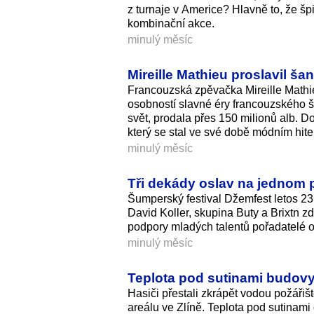
z turnaje v Americe? Hlavně to, že šp
kombinační akce.
minulý měsíc
Mireille Mathieu proslavil šan
Francouzská zpěvačka Mireille Mathie
osobností slavné éry francouzského ša
svět, prodala přes 150 milionů alb. Do
který se stal ve své době módním hite
minulý měsíc
Tři dekády oslav na jednom 
Šumperský festival Džemfest letos 23
David Koller, skupina Buty a Brixtn 
podpory mladých talentů pořadatelé opě
minulý měsíc
Teplota pod sutinami budovy v
Hasiči přestali zkrápět vodou požáři
areálu ve Zlíně. Teplota pod sutinami