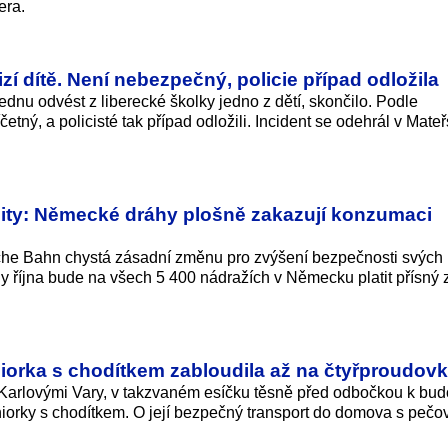
era.
zí dítě. Není nebezpečný, policie případ odložila
lednu odvést z liberecké školky jedno z dětí, skončilo. Podle
četný, a policisté tak případ odložili. Incident se odehrál v Mate
lity: Německé dráhy plošně zakazují konzumaci
he Bahn chystá zásadní změnu pro zvýšení bezpečnosti svých
ny října bude na všech 5 400 nádražích v Německu platit přísný
eniorka s chodítkem zabloudila až na čtyřproudov
Karlovými Vary, v takzvaném esíčku těsně před odbočkou k bu
eniorky s chodítkem. O její bezpečný transport do domova s pečo