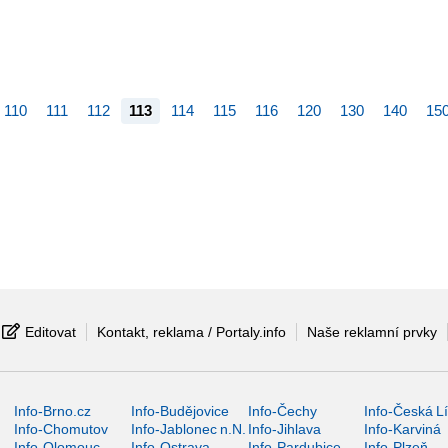
110
111
112
113
114
115
116
120
130
140
15
Editovat
Kontakt, reklama / Portaly.info
Naše reklamní prvky
Info-Brno.cz
Info-Budějovice
Info-Čechy
Info-Česká L
Info-Chomutov
Info-Jablonec n.N.
Info-Jihlava
Info-Karviná
Info-Olomouc
Info-Ostrava
Info-Pardubice
Info-Plzeň