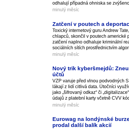
odhalují případná ohniska se zvýšenou
minulý měsíc
Zatčení v poutech a deportace
Toxický internetový guru Andrew Tate,
chlapců, skončil v poutech americké po
zatčení naplno odhaluje kriminální rea
sociálních sítích prostřednictvím algo
minulý měsíc
Nový trik kyberšmejdů: Zneuž
účtů
VZP varuje před vlnou podvodných SM
lákají z lidí citlivá data. Útočníci v
jako „šifrovaný odkaz“ či „digitalizac
údajů z platební karty včetně CVV kó
minulý měsíc
Eurowag na londýnské burze 
prodal další balík akcií