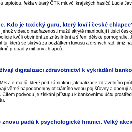
 teplotou, řekla v úterý ČTK mluvčí krajských hasičů Lucie Jav
. Kdo je toxický guru, který loví i české chlapce
 jehož videa o nadřazenosti mužů skrytě manipulují i tisíci česk
licie kvůli obvinění ze znásilnění a šíření dětské pornografie. 
litu, která se skrývá za pozlátkem luxusu a drsných rad, jimž na
ritmů propadly miliony chlapců.
ívají digitalizaci zdravotnictví k vykrádání bank
S a e-mailů, které pod záminkou „aktualizace zdravotního prů
yužívají věrné napodobeniny oficiálního webu pojišťovny a operují 
e“. Cílem podvodu je získání přístupu k bankovnímu účtu prostřed
du.
znovu padá k psychologické hranici. Velký akci