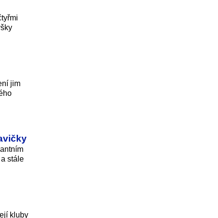
tyřmi
ýšky
ní jim
ného
avičky
nantním
a stále
ejí kluby