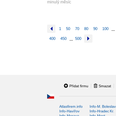
minulý měsíc
1
50
70
80
90
100
…
400
450
500
…
Přidat firmu
Smazat
Atlasfirem.info
Info-M. Boleslav
Info-Havířov
Info-Hradec Kr.
Info-Morava
Info-Most