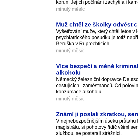
korun. Jejich počínání zachytila i kam
minulý měsíc
Muž chtěl ze školky odvést ci
Vyšetřování muže, který chtěl letos v 
psychiatrického posudku je totiž nepří
Beruška v Ruprechticích.
minulý měsíc
Více bezpečí a méně krimina
alkoholu
Německý železniční dopravce Deutsc
cestujících i zaměstnanců. Od polovi
konzumace alkoholu.
minulý měsíc
Známí ji poslali zkratkou, s
V nejnebezpečnějším úseku průtahu 
magistrátu, si pohotový řidič všiml s
službou, se postarali strážníci.