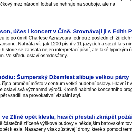
ičkový mezinárodní fotbal se nehraje na souboje, ale na
son, účes i koncert v Číně. Srovnávají ji s Edith P
u je po úmrtí Charlese Aznavoura jednou z posledních žijících
nsonu. Nahrála víc jak 1200 písní v 11 jazycích a sjezdila s ni
 historie se zapsala nejen interpretací písní, ale také typickým
m. Ve středu oslaví osmdesátiny.
pódiu: Šumperský Džemfest slibuje velkou párty
. října promění město v centrum velké hudební oslavy. Hlavní h
zde oslaví svá významná výročí. Kromě nabitého koncertního pr
t vsadili na provokativní vizuální styl.
e Zlíně opět klesla, hasiči přestali zkrápět požá
ště částečně zřícené výškové budovy v někdejším baťovském to
 opět klesla. Nasazeny však zůstávají drony, které s pomocí te