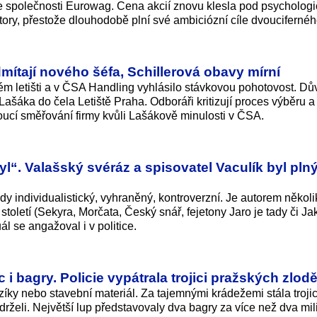
e společnosti Eurowag. Cena akcií znovu klesla pod psycholog
tory, přestože dlouhodobě plní své ambiciózní cíle dvouciferného
dmítají nového šéfa, Schillerová obavy mírní
m letišti a v ČSA Handling vyhlásilo stávkovou pohotovost. D
áka do čela Letiště Praha. Odboráři kritizují proces výběru a
oucí směřování firmy kvůli Lašákově minulosti v ČSA.
“. Valašský svéráz a spisovatel Vaculík byl pln
ždy individualistický, vyhraněný, kontroverzní. Je autorem někol
toletí (Sekyra, Morčata, Český snář, fejetony Jaro je tady či Ja
ál se angažoval i v politice.
 i bagry. Policie vypátrala trojici pražských zlod
íky nebo stavební materiál. Za tajemnými krádežemi stála troji
zadrželi. Největší lup představovaly dva bagry za více než dva mi