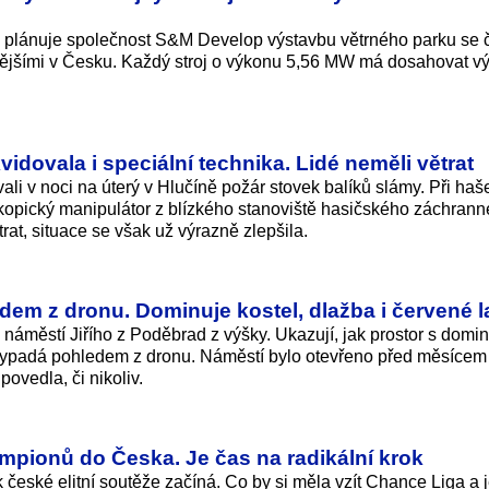
plánuje společnost S&M Develop výstavbu větrného parku se č
nnějšími v Česku. Každý stroj o výkonu 5,56 MW má dosahovat v
vidovala i speciální technika. Lidé neměli větrat
li v noci na úterý v Hlučíně požár stovek balíků slámy. Při haše
kopický manipulátor z blízkého stanoviště hasičského záchran
trat, situace se však už výrazně zlepšila.
em z dronu. Dominuje kostel, dlažba i červené l
áměstí Jiřího z Poděbrad z výšky. Ukazují, jak prostor s domi
ypadá pohledem z dronu. Náměstí bylo otevřeno před měsícem 
ovedla, či nikoliv.
pionů do Česka. Je čas na radikální krok
k české elitní soutěže začíná. Co by si měla vzít Chance Liga a j