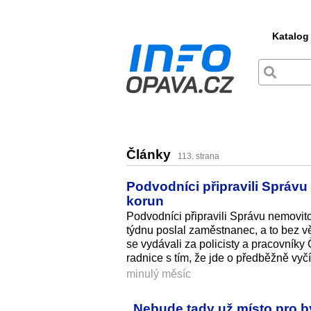
Katalog
Články
113. strana
Podvodníci připravili Správu
korun
Podvodníci připravili Správu nemovito
týdnu poslal zaměstnanec, a to bez v
se vydávali za policisty a pracovníky
radnice s tím, že jde o předběžně vyč
minulý měsíc
„Nebude tady už místo pro by