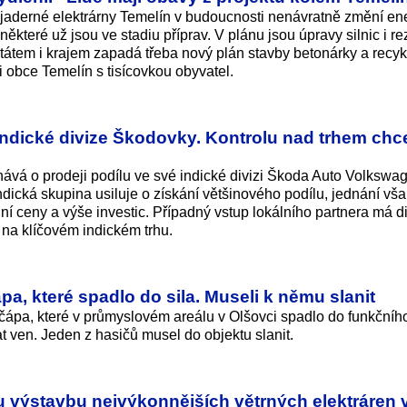
aderné elektrárny Temelín v budoucnosti nenávratně změní ene
některé už jsou ve stadiu příprav. V plánu jsou úpravy silnic i r
átem i krajem zapadá třeba nový plán stavby betonárky a recy
i obce Temelín s tisícovkou obyvatel.
indické divize Škodovky. Kontrolu nad trhem chc
á o prodeji podílu ve své indické divizi Škoda Auto Volkswag
cká skupina usiluje o získání většinového podílu, jednání vša
ní ceny a výše investic. Případný vstup lokálního partnera má di
ici na klíčovém indickém trhu.
pa, které spadlo do sila. Museli k němu slanit
čápa, které v průmyslovém areálu v Olšovci spadlo do funkčního
at ven. Jeden z hasičů musel do objektu slanit.
u výstavbu nejvýkonnějších větrných elektráren 