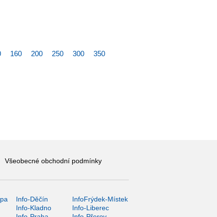
0
160
200
250
300
350
Všeobecné obchodní podmínky
ípa
Info-Děčín
InfoFrýdek-Místek
Info-Kladno
Info-Liberec
Info-Praha
Info-Přerov