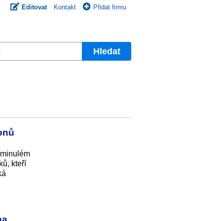
Editovat
Kontakt
Přidat firmu
Hledat
ionů
v minulém
ů, kteří
ká
na