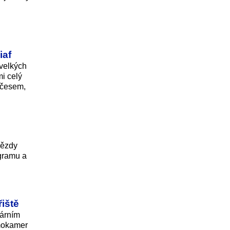
iaf
 velkých
mi celý
 účesem,
vězdy
ogramu a
řiště
várním
rmokamer