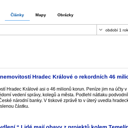
Články
Mapy
Obrázky
 nemovitostí Hradec Králové o rekordních 46 mil
stí Hradec Králové asi o 46 milionů korun. Peníze jim na účty 
ědomí vedení správy, kolegů a města. Podlehl nátlaku podvodník
 České národní banky. V tiskové zprávě to v úterý uvedla hradec
íslenou částku.
dlení.“ Lidé mají obavy z projektů kolem Temelí