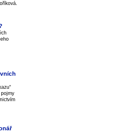
oříková.
?
ých
Jeho
ovních
kazu“
s pojmy
nictvím
onář