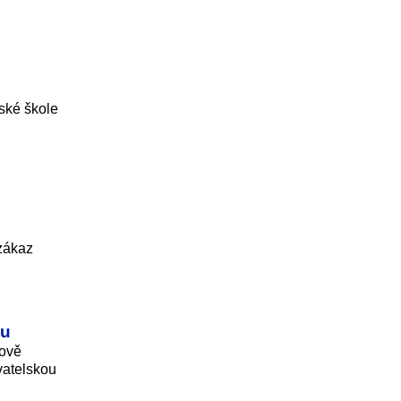
řské škole
 zákaz
ku
dově
vatelskou