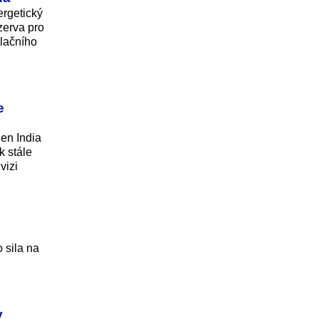
rgetický
ezerva pro
klačního
e
en India
k stále
vizi
 sila na
v