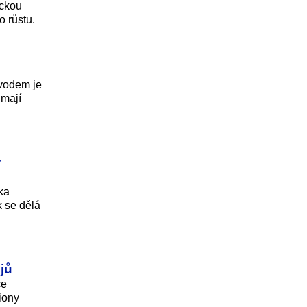
ickou
 růs­tu.
ůvodem je
 mají
ý
ika
k se dělá
ějů
ce
liony