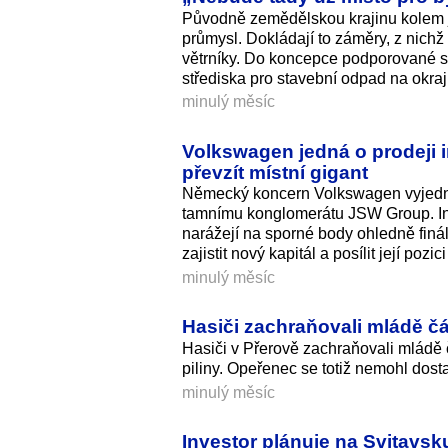
Původně zemědělskou krajinu kolem j
průmysl. Dokládají to záměry, z nichž 
větrníky. Do koncepce podporované st
střediska pro stavební odpad na okraj
minulý měsíc
Volkswagen jedná o prodeji 
převzít místní gigant
Německý koncern Volkswagen vyjednáv
tamnímu konglomerátu JSW Group. Indi
narážejí na sporné body ohledně finál
zajistit nový kapitál a posílit její poz
minulý měsíc
Hasiči zachraňovali mládě čá
Hasiči v Přerově zachraňovali mládě 
piliny. Opeřenec se totiž nemohl dost
minulý měsíc
Investor plánuje na Svitavsk