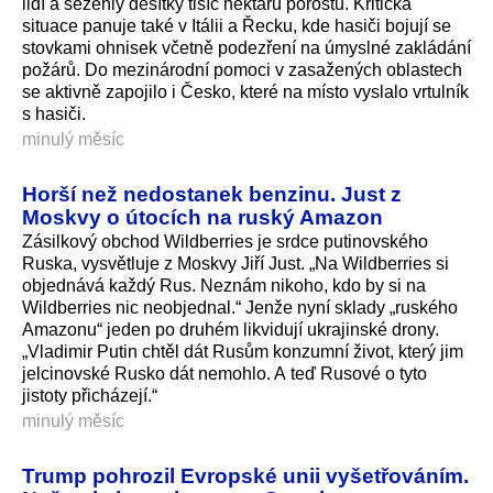
lidí a sežehly desítky tisíc hektarů porostů. Kritická
situace panuje také v Itálii a Řecku, kde hasiči bojují se
stovkami ohnisek včetně podezření na úmyslné zakládání
požárů. Do mezinárodní pomoci v zasažených oblastech
se aktivně zapojilo i Česko, které na místo vyslalo vrtulník
s hasiči.
minulý měsíc
Horší než nedostanek benzinu. Just z
Moskvy o útocích na ruský Amazon
Zásilkový obchod Wildberries je srdce putinovského
Ruska, vysvětluje z Moskvy Jiří Just. „Na Wildberries si
objednává každý Rus. Neznám nikoho, kdo by si na
Wildberries nic neobjednal.“ Jenže nyní sklady „ruského
Amazonu“ jeden po druhém likvidují ukrajinské drony.
„Vladimir Putin chtěl dát Rusům konzumní život, který jim
jelcinovské Rusko dát nemohlo. A teď Rusové o tyto
jistoty přicházejí.“
minulý měsíc
Trump pohrozil Evropské unii vyšetřováním.