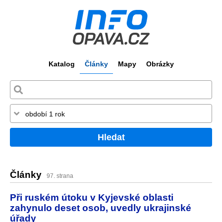
Katalog
Články
Mapy
Obrázky
Hledat
Články
97. strana
Při ruském útoku v Kyjevské oblasti
zahynulo deset osob, uvedly ukrajinské
úřady