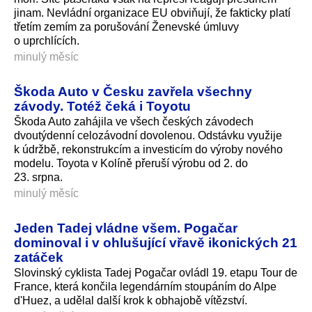
jinam. Nevládní organizace EU obviňují, že fakticky platí
třetím zemím za porušování Ženevské úmluvy
o uprchlících.
minulý měsíc
Škoda Auto v Česku zavřela všechny
závody. Totéž čeká i Toyotu
Škoda Auto zahájila ve všech českých závodech
dvoutýdenní celozávodní dovolenou. Odstávku využije
k údržbě, rekonstrukcím a investicím do výroby nového
modelu. Toyota v Kolíně přeruší výrobu od 2. do
23. srpna.
minulý měsíc
Jeden Tadej vládne všem. Pogačar
dominoval i v ohlušující vřavě ikonických 21
zatáček
Slovinský cyklista Tadej Pogačar ovládl 19. etapu Tour de
France, která končila legendárním stoupáním do Alpe
d'Huez, a udělal další krok k obhajobě vítězství.