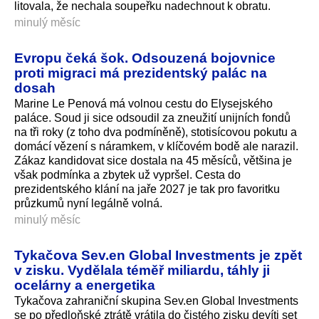
litovala, že nechala soupeřku nadechnout k obratu.
minulý měsíc
Evropu čeká šok. Odsouzená bojovnice
proti migraci má prezidentský palác na
dosah
Marine Le Penová má volnou cestu do Elysejského
paláce. Soud ji sice odsoudil za zneužití unijních fondů
na tři roky (z toho dva podmíněně), stotisícovou pokutu a
domácí vězení s náramkem, v klíčovém bodě ale narazil.
Zákaz kandidovat sice dostala na 45 měsíců, většina je
však podmínka a zbytek už vypršel. Cesta do
prezidentského klání na jaře 2027 je tak pro favoritku
průzkumů nyní legálně volná.
minulý měsíc
Tykačova Sev.en Global Investments je zpět
v zisku. Vydělala téměř miliardu, táhly ji
ocelárny a energetika
Tykačova zahraniční skupina Sev.en Global Investments
se po předloňské ztrátě vrátila do čistého zisku devíti set