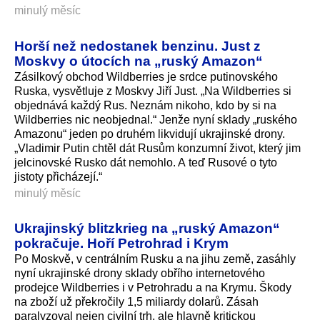
minulý měsíc
Horší než nedostanek benzinu. Just z
Moskvy o útocích na „ruský Amazon“
Zásilkový obchod Wildberries je srdce putinovského
Ruska, vysvětluje z Moskvy Jiří Just. „Na Wildberries si
objednává každý Rus. Neznám nikoho, kdo by si na
Wildberries nic neobjednal.“ Jenže nyní sklady „ruského
Amazonu“ jeden po druhém likvidují ukrajinské drony.
„Vladimir Putin chtěl dát Rusům konzumní život, který jim
jelcinovské Rusko dát nemohlo. A teď Rusové o tyto
jistoty přicházejí.“
minulý měsíc
Ukrajinský blitzkrieg na „ruský Amazon“
pokračuje. Hoří Petrohrad i Krym
Po Moskvě, v centrálním Rusku a na jihu země, zasáhly
nyní ukrajinské drony sklady obřího internetového
prodejce Wildberries i v Petrohradu a na Krymu. Škody
na zboží už překročily 1,5 miliardy dolarů. Zásah
paralyzoval nejen civilní trh, ale hlavně kritickou