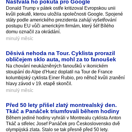
Naštvala ho pokuta pro Google
Donald Trump v pátek ostře kritizoval Evropskou unii
kvůli pokutě, kterou uložila společnosti Google. Spojené
státy podle amerického prezidenta zahájí vyšetřování
postupu EU vůči americkým firmám, který šéf Bílého
domu označil za okrádání.
minulý měsíc
Děsivá nehoda na Tour. Cyklista prorazil
obličejem sklo auta, mohl za to fanoušek
Na chování neukázněných fanoušků v ikonickém
stoupání do Alpe d'Huez doplatil na Tour de France
kolumbijský cyklista Einer Rubio, pro něhož kvůli zranění
hlavy závod v 19. etapě skončil.
minulý měsíc
Před 50 lety přišel zlatý montrealský den.
Tkáč a Panáček triumfovali během hodiny
Během jediné hodiny vyhráli v Montrealu cyklista Anton
Tkáč a střelec Josef Panáček pro Československo dvě
olympijská zlata. Stalo se tak přesně před 50 lety.