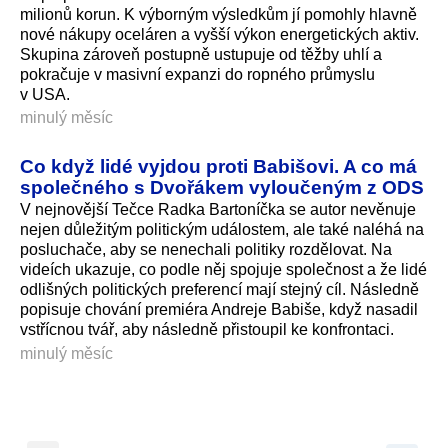
milionů korun. K výborným výsledkům jí pomohly hlavně
nové nákupy oceláren a vyšší výkon energetických aktiv.
Skupina zároveň postupně ustupuje od těžby uhlí a
pokračuje v masivní expanzi do ropného průmyslu
v USA.
minulý měsíc
Co když lidé vyjdou proti Babišovi. A co má
společného s Dvořákem vyloučeným z ODS
V nejnovější Tečce Radka Bartoníčka se autor nevěnuje
nejen důležitým politickým událostem, ale také naléhá na
posluchače, aby se nenechali politiky rozdělovat. Na
videích ukazuje, co podle něj spojuje společnost a že lidé
odlišných politických preferencí mají stejný cíl. Následně
popisuje chování premiéra Andreje Babiše, když nasadil
vstřícnou tvář, aby následně přistoupil ke konfrontaci.
minulý měsíc