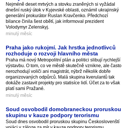
Nejméně deset mrtvých a stovku zraněných si vyžádal
dnešní ruský útok v Kyjevské oblasti, oznámil ukrajinský
generální prokurátor Ruslan Kravčenko. Předchozí
bilance činila šest obětí, jak informoval prezident
Volodymyr Zelenskyj.
minulý měsíc
Praha jako rukojmí. Jak hrstka jednotlivců
rozhoduje o rozvoji hlavního města
Praha má nový Metropolitní plán a politici slibují rychlejší
výstavbu. O tom, co ve městě skutečně vznikne, ale často
nerozhodují voliči ani magistrát, nýbrž několik dobře
organizovaných odpůrců. Malá skupina kverulantů tak
dokáže zastavit projekty pro statisíce lidí. Účet za to však
platí sami Pražané.
minulý měsíc
Soud osvobodil domobraneckou proruskou
skupinu v kauze podpory terorismu
Soud dnes osvobodil proruskou skupinu Českoslovenští
vojáci v záloze za mír v kauze podpory terorismu.