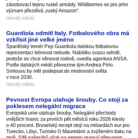
zásobovací tepnu ruské armády. Wildberries se pro jeho
význam přezdívá „ruský Amazon“.
minulý měsíc
Guardiola odmítl Italy. Fotbalového obra má
vzkřísit jiné velké jméno
Španělský trenér Pep Guardiola italskou fotbalovou
reprezentaci trénovat nebude. Nabídku svazu odmítl,
protože se chce věnovat rodině, uvedla agentura ANSA.
Podle italských médií převezme tým Andrea Pirlo.
Smlouvu by měl podepsat do mistrovství světa
v roce 2030.
minulý měsíc
Pevnost Evropa utahuje šrouby. Co stojí za
poklesem nelegální migrace
Evropská unie utahuje šrouby. Nelegální přechody
vnějších hranic za prvních pět měsíců roku 2026 klesly
o 40 procent. Bruselský recept stojí na miliardách eur pro
Turecko, Libyi, Tunisko či Mauretánii a zvýšeném tlaku na
moři. Sítě pašeráků však na represi reagují přesunem