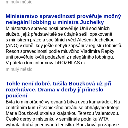
minulý měsíc
Ministerstvo spravedlnosti prověřuje možný
nelegální lobbing u ministra Juchelky
Ministerstvo spravedlnosti prověřuje Unii sociálních
služeb, jejíž představitelé se údajně sešli opakovaně
s ministrem práce a sociálních věcí Alešem Juchelkou
(ANO) v době, kdy ještě nebyli zapsáni v registru lobbistů.
Resort spravedlnosti podle mluvčího Vladimíra Řepky
unii prověřuje kvůli podezření z nelegálního lobbingu.
V pátek o tom informoval iROZHLAS.cz.
minulý měsíc
Tohle není dobré, tušila Bouzková už při
rozehrávce. Drama v derby jí přineslo
poučení
Byla to mimořádně vyrovnaná bitva dvou kamarádek. Na
centrálním kurtu štvanického areálu se obhájkyně trofeje
Marie Bouzková utkala s krajankou Terezou Valentovou.
České derby o místenku v semifinále podniku WTA
vyhrála druhá jmenovaná tenistka. Bouzková po zápase