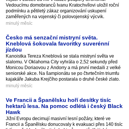
Vedoucímu domobranců Ivanu Kratochvílovi uložil roční
podmínku a pětiletý zákaz organizování uskupení
zaměřených na vojenský či polovojenský výcvik.
minulý měsíc
Česko má senzační mistryní světa.
Kneblová šokovala favoritky suverénní
jízdou
Kanoistka Tereza Kneblová se stala mistryní světa ve
slalomu. V Oklahoma City vyhrála o 2,52 sekundy před
Monicou Doriaovou z Andorry a má první medaili z velké
seniorské akce. Na šampionátu se po čtvrtečním triumfu
kajakáře Jakuba Krejčího postarala o druhé české zlato.
minulý měsíc
Ve Francii a Španělsku hoří desítky tisíc
hektarů lesa. Na pomoc odlétá i český Black
Hawk
Jižní Evropu decimují masivní lesní požáry, které ve
Francii a Španělsku donucovaly k evakuaci přes 140 tisíc