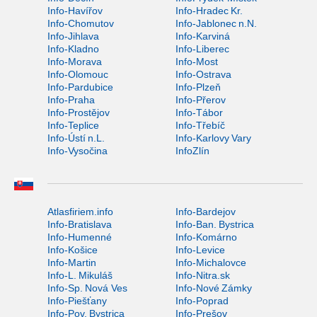
Info-Havířov
Info-Hradec Kr.
Info-Chomutov
Info-Jablonec n.N.
Info-Jihlava
Info-Karviná
Info-Kladno
Info-Liberec
Info-Morava
Info-Most
Info-Olomouc
Info-Ostrava
Info-Pardubice
Info-Plzeň
Info-Praha
Info-Přerov
Info-Prostějov
Info-Tábor
Info-Teplice
Info-Třebíč
Info-Ústí n.L.
Info-Karlovy Vary
Info-Vysočina
InfoZlín
Atlasfiriem.info
Info-Bardejov
Info-Bratislava
Info-Ban. Bystrica
Info-Humenné
Info-Komárno
Info-Košice
Info-Levice
Info-Martin
Info-Michalovce
Info-L. Mikuláš
Info-Nitra.sk
Info-Sp. Nová Ves
Info-Nové Zámky
Info-Piešťany
Info-Poprad
Info-Pov. Bystrica
Info-Prešov