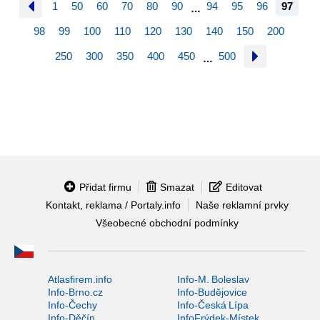
1
50
60
70
80
90
94
95
96
97
…
98
99
100
110
120
130
140
150
200
250
300
350
400
450
500
…
Přidat firmu
Smazat
Editovat
Kontakt, reklama / Portaly.info
Naše reklamní prvky
Všeobecné obchodní podmínky
Atlasfirem.info
Info-M. Boleslav
Info-Brno.cz
Info-Budějovice
Info-Čechy
Info-Česká Lípa
Info-Děčín
InfoFrýdek-Místek