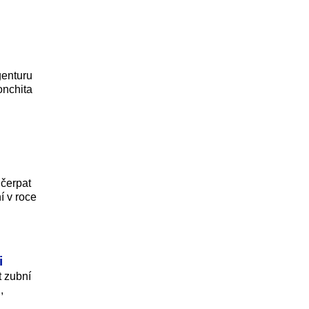
genturu
onchita
o
 čerpat
í v roce
i
t zubní
,