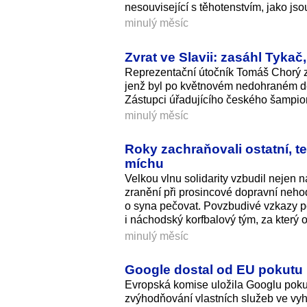
nesouvisející s těhotenstvím, jako js
minulý měsíc
Zvrat ve Slavii: zasáhl Tykač
Reprezentační útočník Tomáš Chorý zů
jenž byl po květnovém nedohraném der
Zástupci úřadujícího českého šampion
minulý měsíc
Roky zachraňovali ostatní, t
míchu
Velkou vlnu solidarity vzbudil nejen n
zranění při prosincové dopravní neho
o syna pečovat. Povzbudivé vzkazy p
i náchodský korfbalový tým, za který 
minulý měsíc
Google dostal od EU pokutu př
Evropská komise uložila Googlu poku
zvýhodňování vlastních služeb ve vy