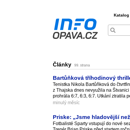
Katalog
Články
99. strana
Bartůňková tříhodinový thrill
Tenistka Nikola Bartůňková do čtvrtfi
z Thajska dnes nevyužila na Štvanici
prohrála 6:7, 6:3, 6:7. Utkání ztratila
minulý měsíc
Priske: „Jsme hladovější než
Fotbalisté Sparty vstupují do nové se
Trenér Brian Priske před startem roční