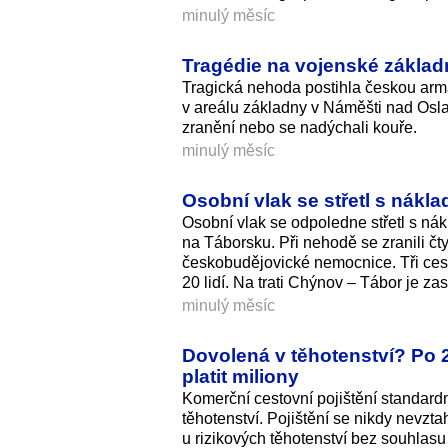
minulý měsíc
Tragédie na vojenské základ
Tragická nehoda postihla českou armá
v areálu základny v Náměšti nad Oslav
zranění nebo se nadýchali kouře.
minulý měsíc
Osobní vlak se střetl s nákla
Osobní vlak se odpoledne střetl s n
na Táborsku. Při nehodě se zranili čty
českobudějovické nemocnice. Tři cest
20 lidí. Na trati Chýnov – Tábor je za
minulý měsíc
Dovolená v těhotenství? Po 2
platit miliony
Komerční cestovní pojištění standard
těhotenství. Pojištění se nikdy nevzt
u rizikových těhotenství bez souhlasu