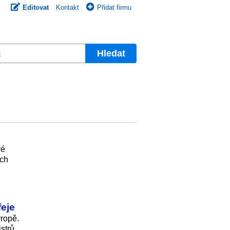
Editovat
Kontakt
Přidat firmu
Hledat
vé
ech
feje
vropě.
strů.