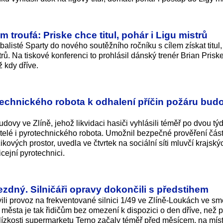
m troufá: Priske chce titul, pohár i Ligu mistrů
alisté Sparty do nového soutěžního ročníku s cílem získat titul,
ů. Na tiskové konferenci to prohlásil dánský trenér Brian Priske
 kdy dříve.
technického robota k odhalení příčin požáru bud
udovy ve Zlíně, jehož likvidaci hasiči vyhlásili téměř po dvou t
telé i pyrotechnického robota. Umožnil bezpečné prověření část
ikových prostor, uvedla ve čtvrtek na sociální síti mluvčí krajsk
cejní pyrotechnici.
jezdný. Silničáři opravy dokončili s předstihem
ovili provoz na frekventované silnici 1/49 ve Zlíně-Loukách ve s
 města je tak řidičům bez omezení k dispozici o den dříve, než
lízkosti supermarketu Terno začaly téměř před měsícem, na mís