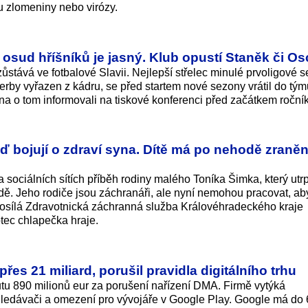
ou zlomeniny nebo virózy.
, osud hříšníků je jasný. Klub opustí Staněk či Os
stává ve fotbalové Slavii. Nejlepší střelec minulé prvoligové s
by vyřazen z kádru, se před startem nové sezony vrátil do tým
a o tom informovali na tiskové konferenci před začátkem roční
eď bojují o zdraví syna. Dítě má po nehodě zraně
a sociálních sítích příběh rodiny malého Toníka Šimka, který utr
dě. Jeho rodiče jsou záchranáři, ale nyní nemohou pracovat, ab
osílá Zdravotnická záchranná služba Královéhradeckého kraje
otec chlapečka hraje.
es 21 miliard, porušil pravidla digitálního trhu
tu 890 milionů eur za porušení nařízení DMA. Firmě vytýká
hledávači a omezení pro vývojáře v Google Play. Google má do