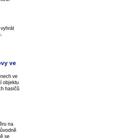
 vyhrát
.
ovy ve
ýdnech ve
í objektu
ých hasičů
měru na
 původně
tě se