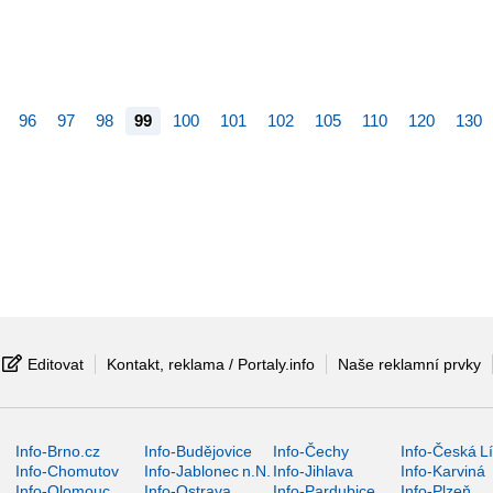
96
97
98
99
100
101
102
105
110
120
130
Editovat
Kontakt, reklama / Portaly.info
Naše reklamní prvky
Info-Brno.cz
Info-Budějovice
Info-Čechy
Info-Česká L
Info-Chomutov
Info-Jablonec n.N.
Info-Jihlava
Info-Karviná
Info-Olomouc
Info-Ostrava
Info-Pardubice
Info-Plzeň