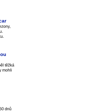
car
ezony,
u.
ku.
nou
pěl těžká
y mohli
 60 dnů