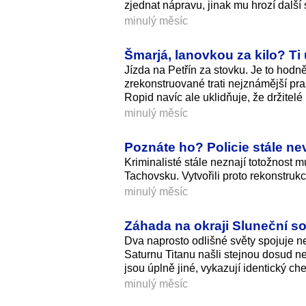
zjednat nápravu, jinak mu hrozí další
minulý měsíc
Šmarjá, lanovkou za kilo? Ti 
Jízda na Petřín za stovku. Je to hod
zrekonstruované trati nejznámější pr
Ropid navíc ale uklidňuje, že držitel
minulý měsíc
Poznáte ho? Policie stále n
Kriminalisté stále neznají totožnost m
Tachovsku. Vytvořili proto rekonstru
minulý měsíc
Záhada na okraji Sluneční sou
Dva naprosto odlišné světy spojuje ne
Saturnu Titanu našli stejnou dosud n
jsou úplně jiné, vykazují identický ch
minulý měsíc