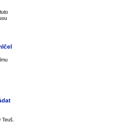
tuto
jsou
mlčel
nímu
ádat
r Teuš.