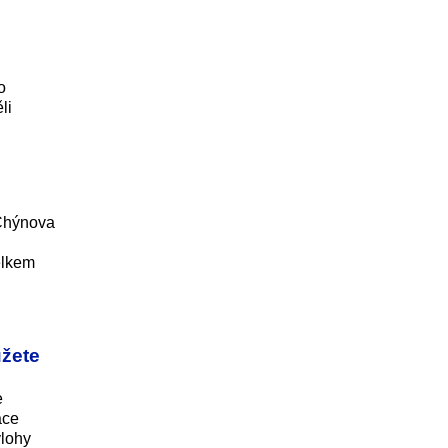
o
li
l
 Chýnova
elkem
ůžete
e
ace
ýlohy