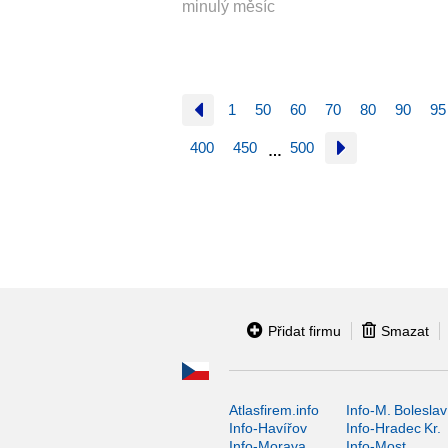
minulý měsíc
1
50
60
70
80
90
95
400
450
500
…
Přidat firmu
Smazat
Atlasfirem.info
Info-M. Boleslav
Info-Havířov
Info-Hradec Kr.
Info-Morava
Info-Most