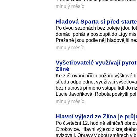
minulý měsíc
Hladová Sparta si před starte
Po dvou sezonách bez trofeje jdou fotb
domácí pohár a postoupit do Ligy mistr
Pražané jsou podle něj hladovější než
minulý měsíc
Vyšetřovatelé využívají pyro
Zlíně
Ke zjišťování příčin požáru výškové b
středu odpoledne, využívají vyšetřova
bez nutnosti přímého vstupu lidí do riz
Lucie Javoříková. Robota poskytli poli
minulý měsíc
Hlavní výjezd ze Zlína je prů
Po čtvrteční 12. hodině silničáři obn
Otrokovice. Hlavní výjezd z krajského
avizovali. Opravy v obou směrech v b