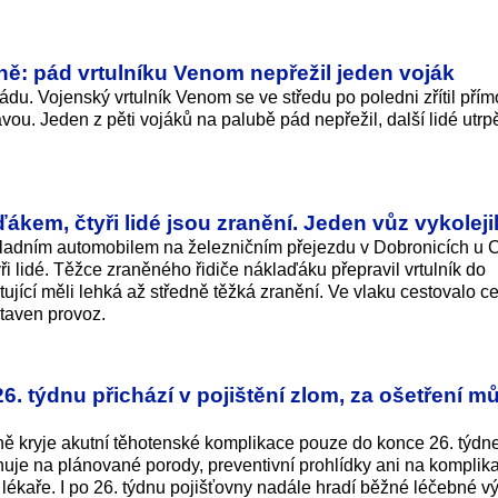
ně: pád vrtulníku Venom nepřežil jeden voják
du. Vojenský vrtulník Venom se ve středu po poledni zřítil přím
ou. Jeden z pěti vojáků na palubě pád nepřežil, další lidé utrpě
ďákem, čtyři lidé jsou zranění. Jeden vůz vykoleji
ákladním automobilem na železničním přejezdu v Dobronicích u
ři lidé. Těžce zraněného řidiče náklaďáku přepravil vrtulník do
ující měli lehká až středně těžká zranění. Ve vlaku cestovalo c
staven provoz.
6. týdnu přichází v pojištění zlom, za ošetření m
ně kryje akutní těhotenské komplikace pouze do konce 26. týdn
ahuje na plánované porody, preventivní prohlídky ani na komplik
 lékaře. I po 26. týdnu pojišťovny nadále hradí běžné léčebné v