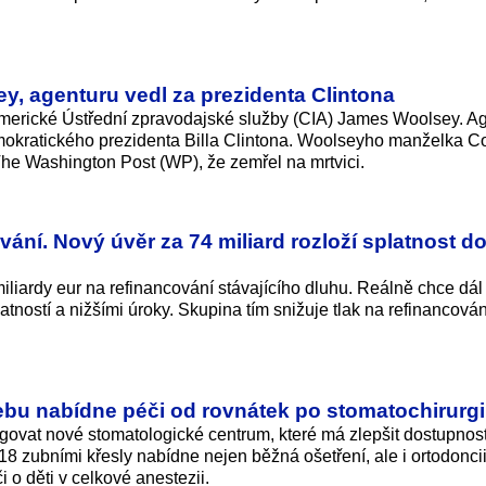
y, agenturu vedl za prezidenta Clintona
 americké Ústřední zpravodajské služby (CIA) James Woolsey. A
emokratického prezidenta Billa Clintona. Woolseyho manželka C
The Washington Post (WP), že zemřel na mrtvici.
ní. Nový úvěr za 74 miliard rozloží splatnost d
liardy eur na refinancování stávajícího dluhu. Reálně chce dál
latností a nižšími úroky. Skupina tím snižuje tlak na refinancován
bu nabídne péči od rovnátek po stomatochirurgi
ovat nové stomatologické centrum, které má zlepšit dostupnos
18 zubními křesly nabídne nejen běžná ošetření, ale i ortodoncii
i o děti v celkové anestezii.