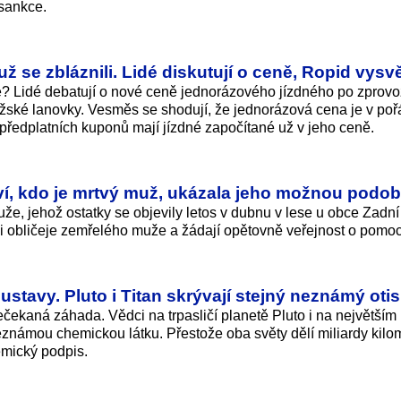
 sankce.
už se zbláznili. Lidé diskutují o ceně, Ropid vysvě
ně? Lidé debatují o nové ceně jednorázového jízdného po zprov
ažské lanovky. Vesměs se shodují, že jednorázová cena je v poř
é předplatních kuponů mají jízdné započítané už v jeho ceně.
eví, kdo je mrtvý muž, ukázala jeho možnou podo
uže, jehož ostatky se objevily letos v dubnu v lese u obce Zadní
kci obličeje zemřelého muže a žádají opětovně veřejnost o pomoc
stavy. Pluto i Titan skrývají stejný neznámý oti
čekaná záhada. Vědci na trpasličí planetě Pluto i na největším
eznámou chemickou látku. Přestože oba světy dělí miliardy kilo
emický podpis.