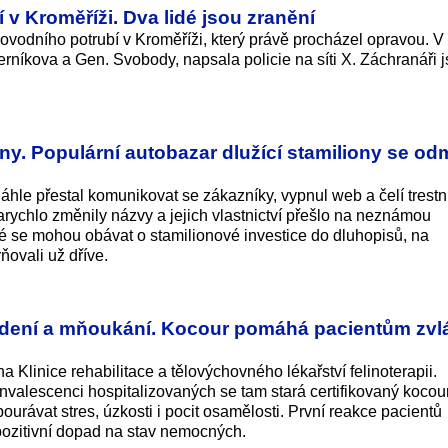
v Kroměříži. Dva lidé jsou zranění
vodního potrubí v Kroměříži, který právě procházel opravou. V 
erníkova a Gen. Svobody, napsala policie na síti X. Záchranáři 
ony. Populární autobazar dlužící stamiliony se od
hle přestal komunikovat se zákazníky, vypnul web a čelí trest
rychlo změnily názvy a jejich vlastnictví přešlo na neznámou
é se mohou obávat o stamilionové investice do dluhopisů, na
rňovali už dříve.
ředení a mňoukání. Kocour pomáhá pacientům zvl
 Klinice rehabilitace a tělovýchovného lékařství felinoterapii.
nvalescenci hospitalizovaných se tam stará certifikovaný kocou
rávat stres, úzkosti i pocit osamělosti. První reakce pacientů
 pozitivní dopad na stav nemocných.