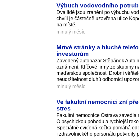
Výbuch vodovodního potrubí 
Dva lidé jsou zraněni po výbuchu vodo
chvíli je částečně uzavřena ulice Kop
na místě.
minulý měsíc
Mrtvé stránky a hluché telef
investorům
Zavedený autobazar Štěpánek Auto ná
oznámení. Klíčové firmy ze skupiny na
maďarskou společnost. Drobní věřitel
neudržitelnost dluhů odborníci upozo
minulý měsíc
Ve fakultní nemocnici zní p
stres
Fakultní nemocnice Ostrava zavedla na
O psychickou pohodu a rychlejší reko
Speciálně cvičená kočka pomáhá odbou
i zdravotnického personálu potvrdily