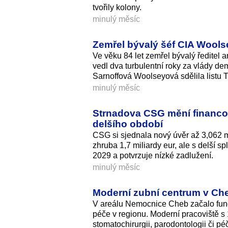
tvořily kolony.
minulý měsíc
Zemřel bývalý šéf CIA Woolse
Ve věku 84 let zemřel bývalý ředitel
vedl dva turbulentní roky za vlády d
Sarnoffová Woolseyová sdělila listu 
minulý měsíc
Strnadova CSG mění financová
delšího období
CSG si sjednala nový úvěr až 3,062 mi
zhruba 1,7 miliardy eur, ale s delší sp
2029 a potvrzuje nízké zadlužení.
minulý měsíc
Moderní zubní centrum v Che
V areálu Nemocnice Cheb začalo fung
péče v regionu. Moderní pracoviště s 
stomatochirurgii, parodontologii či péč