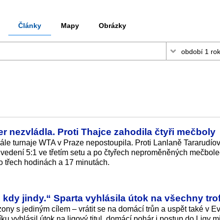
Články
Mapy
Obrázky
er nezvládla. Proti Thajce zahodila čtyři mečboly
nále turnaje WTA v Praze nepostoupila. Proti Lanlaně Tararudío
 vedení 5:1 ve třetím setu a po čtyřech neproměněných mečbol
 po třech hodinách a 17 minutách.
 kdy jindy.“ Sparta vyhlásila útok na všechny tro
zony s jediným cílem – vrátit se na domácí trůn a uspět také v E
ku vyhlásil útok na ligový titul, domácí pohár i postup do Ligy mi