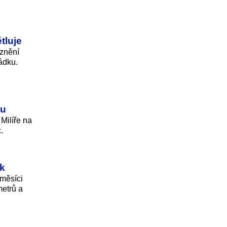
tluje
oznění
ádku.
bu
 Milíře na
.
sk
 měsíci
metrů a