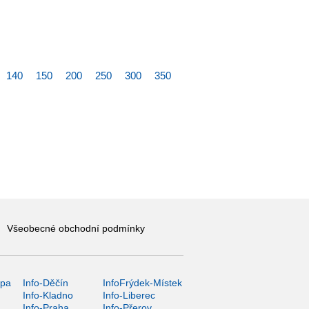
140
150
200
250
300
350
Všeobecné obchodní podmínky
ípa
Info-Děčín
InfoFrýdek-Místek
Info-Kladno
Info-Liberec
Info-Praha
Info-Přerov